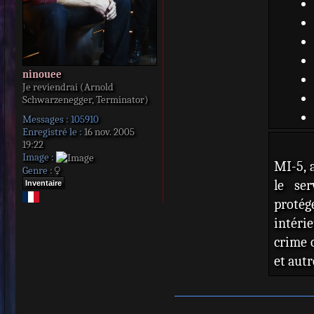
ninouee
Je reviendrai (Arnold
Schwarzenegger, Terminator)
Messages :
105910
Enregistré le :
16 nov. 2005
19:22
Image :
MI-5, 
Genre :
le ser
Inventaire
protég
intéri
crime 
et autr