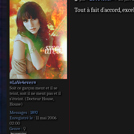
e
Tout à fait d`accord, exc
s
s
a
g
e
¤LoVe4ever¤
Soit ce garçon ment et il se
teint, soit il ne ment pas et il
s’éteint. (Docteur House,
House)
Messages :
1892
Enregistré le :
11 mai 2006
02:00
Genre :
Inventaire