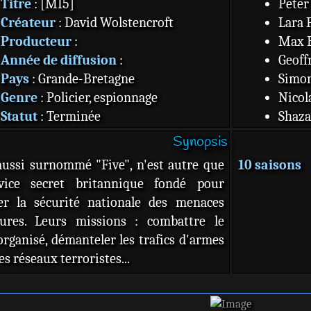
Titre
: [MI5]
Peter
Créateur
: David Wolstencroft
Lara 
Producteur
:
Max B
Année de diffusion
:
Geoff
Pays
: Grande-Bretagne
Simon
Genre
: Policier, espionnage
Nicol
Statut
: Terminée
Shaza
Format
: 52 minutes
Richa
Synopsis
Chaîne
: BBC
Sophi
aussi surnommé "Five", n'est autre que
10 saisons
Source
:
Allociné
Hermi
vice secret britannique fondé pour
Miran
er la sécurité nationale des menaces
Hugh 
eures. Leurs missions : combattre le
Gemma
organisé, démanteler les trafics d'armes
Alex 
es réseaux terroristes...
Ruper
Raza J
Olga 