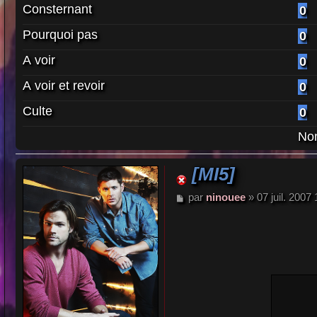
Consternant
0
Pourquoi pas
0
A voir
0
A voir et revoir
0
Culte
0
Nom
[MI5]
M
par
ninouee
»
07 juil. 2007
e
s
s
a
g
e