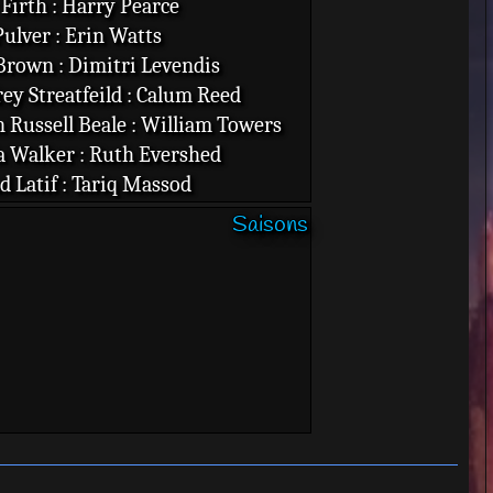
 Firth : Harry Pearce
Pulver : Erin Watts
rown : Dimitri Levendis
rey Streatfeild : Calum Reed
 Russell Beale : William Towers
a Walker : Ruth Evershed
d Latif : Tariq Massod
rd Armitage : Lucas North
Saisons
a Myles : Beth Bailey
one Norris : Ros Myers
da Raison : Jo Portman
Simon : Malcolm Wynn-Jones
 Jones : Connie James
Lanipekun : Ben Kaplan
t Penry-Jones : Adam Carter
affrey : Zafar Younis
Sosnovska : Fiona Carter