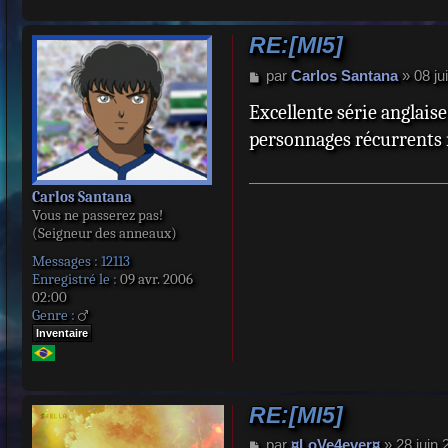
RE:[MI5]
M
par
Carlos Santana
»
08 ju
e
Excellente série anglaise
s
s
personnages récurrents ne
a
g
e
Carlos Santana
Vous ne passerez pas!
(Seigneur des anneaux)
Messages :
12113
Enregistré le :
09 avr. 2006
02:00
Genre :
Inventaire
RE:[MI5]
M
par
¤LoVe4ever¤
»
28 juin