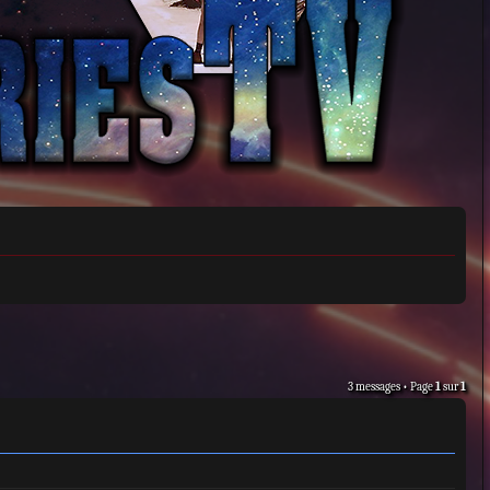
3 messages • Page
1
sur
1