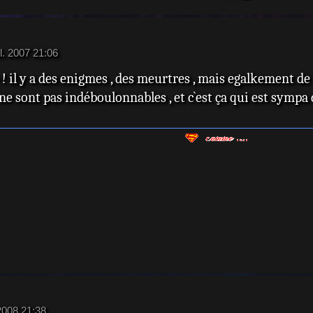
Rory 
David
Keele
il. 2007 21:06
Matt
 ! il y a des enigmes , des meurtres , mais egalkement de
 sont pas indéboulonnables , et c`est ça qui est sympa d
 2008 21:38