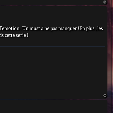
H
MacGregor : Colin Wells
a
u
 Oyelowo : Danny Hunter
t
y Hawes : Zoe Reynolds
hew Macfadyen : Tom Quinn
 l`emotion . Un must à ne pas manquer !En plus , les
s cette serie !
H
a
u
t