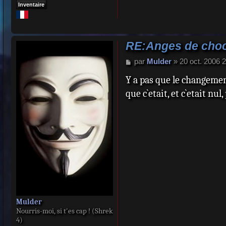
Inventaire
RE:Anges de choc
M
par
Mulder
»
20 oct. 2006 
e
Y a pas que le changemen
s
s
que c`etait, et c`etait nul
a
g
e
Mulder
Nourris-moi, si t'es cap ! (Shrek
4)