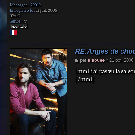
Messages :
29019
Enregistré le :
11 juil. 2006
02:00
Genre :
Inventaire
RE:Anges de choc
M
par
ninouee
»
21 oct. 2006
e
[html]j`ai pas vu la sais
s
s
[/html]
a
g
e