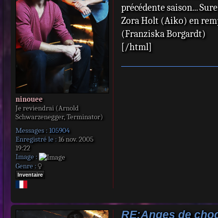
précédente saison... Sur
g
e
Zora Holt (Aiko) en rem
(Franziska Borgardt)
[/html]
ninouee
Je reviendrai (Arnold
Schwarzenegger, Terminator)
Messages :
105904
Enregistré le :
16 nov. 2005
19:22
Image :
Genre :
Inventaire
RE:Anges de choc