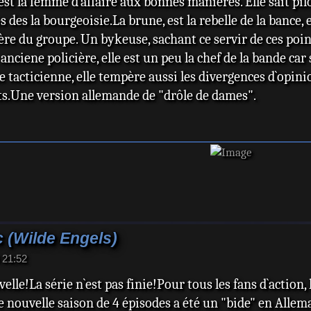
st la femme d`affaire aux bonnes manières. Elle sait pilo
 des la bourgeoisie.La brune, est la rebelle de la bance, 
rière du groupe. Un bykeuse, sachant ce servir de ces poi
anciene policière, elle est un peu la chef de la bande ca
e tacticienne, elle tempère aussi les divergences d`opin
ts.Une version allemande de "drôle de dames".
 (Wilde Engels)
 21:52
elle!La série n`est pas finie!Pour tous les fans d`action
te nouvelle saison de 4 épisodes a été un "bide" en Alle