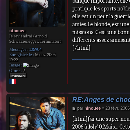
banque importante, elle e
pratique les sports nobles
elle est un peut la guer
amies.Le blonde, est une 
ninouee
missions. C`est une bonn
Je reviendrai (Arnold
différents assez amusan
Schwarzenegger, Terminator)
[/html]
Messages :
105904
Enregistré le :
16 nov. 2005
19:22
Image :
Genre :
Inventaire
RE:Anges de choc
M
par
ninouee
»
23 févr. 2006
e
[html]J`ai une super nouv
s
s
2006 à 16h40.Mais....Cet
a