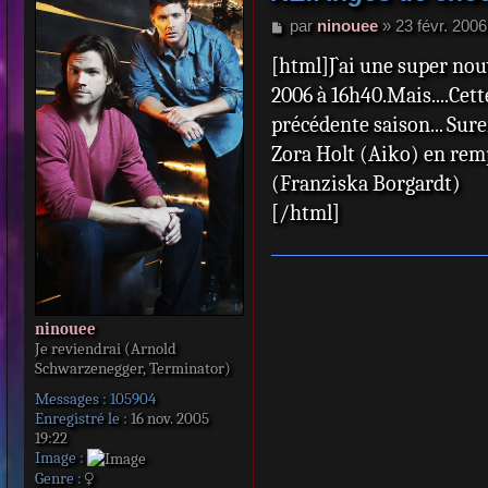
M
par
ninouee
»
23 févr. 2006
e
[html]J`ai une super nouv
s
s
2006 à 16h40.Mais....Cet
a
précédente saison... Sur
g
e
Zora Holt (Aiko) en rem
(Franziska Borgardt)
[/html]
ninouee
Je reviendrai (Arnold
Schwarzenegger, Terminator)
Messages :
105904
Enregistré le :
16 nov. 2005
19:22
Image :
Genre :