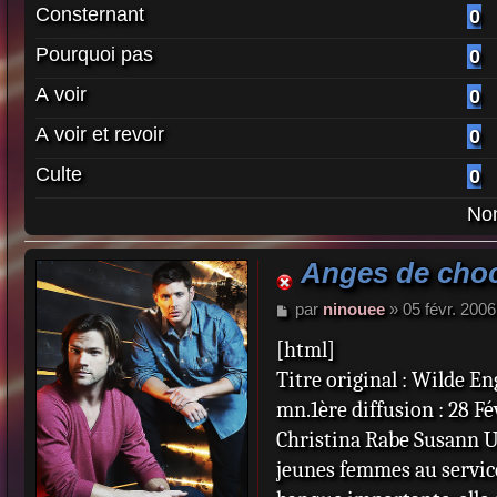
Consternant
0
Pourquoi pas
0
A voir
0
A voir et revoir
0
Culte
0
Nom
Anges de choc
M
par
ninouee
»
05 févr. 2006
e
[html]
s
s
Titre original : Wilde E
a
mn.1ère diffusion : 28 
g
e
Christina Rabe Susann U
jeunes femmes au service