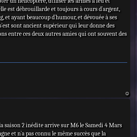
ter un hélicoptère, utiliser les armes à feu et
elle est débrouillarde et toujours à cours d`argent,
ng, et ayant beaucoup d`humour, et dévouée à ses
r s`est sont ancient supérieur qui leur donne des
ions entre ces deux autres amies qui ont souvent des
H
a
u
t
, la saison 2 inédite arrive sur M6 le Samedi 4 Mars
magne et n`a pas connu le même succès que la