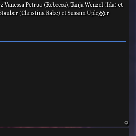
ez Vanessa Petruo (Rebecca), Tanja Wenzel (Ida) et
tauber (Christina Rabe) et Susann Uplegger
H
a
u
t