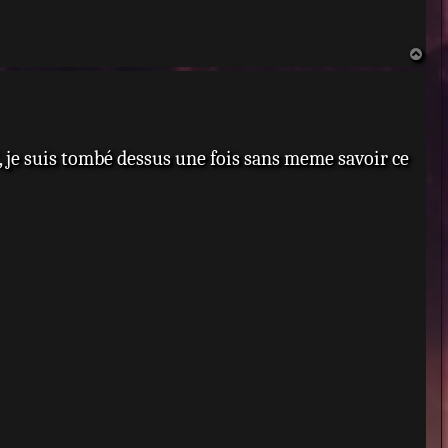
H
a
u
t
", je suis tombé dessus une fois sans meme savoir ce