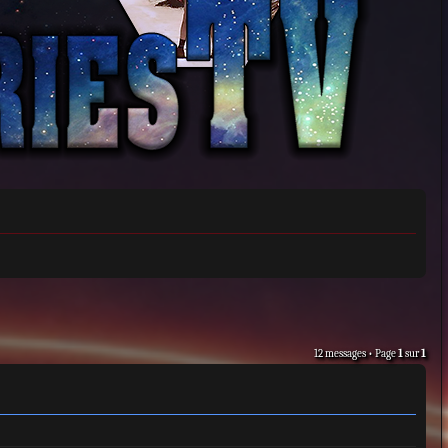
12 messages • Page
1
sur
1