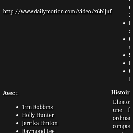
d
http://www.dailymotion.com/video/x6b1juf
2
N
:
G
s
S
F
C
H
Histoire
Avec :
L'histo
Tim Robbins
une fa
Holly Hunter
ordinair
Jerrika Hinton
comp
Raymond Lee