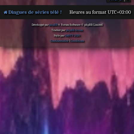
Dingues de séries télé !
Heures au format
UTC+02:00
Développé par
phpBB
® Forum Software © phpBB Limited
Traduit par
phpBB-fr.com
Style par
DdSTV 2020
Confidentialité
|
Conditions