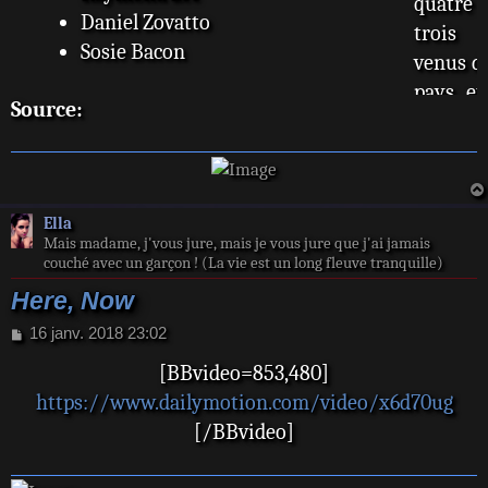
quatre
Daniel Zovatto
trois 
Sosie Bacon
venus de
pays, e
Source:
bilogiq
conçu, 
Black, 
Greg 
Ella
profe
Mais madame, j'vous jure, mais je vous jure que j'ai jamais
couché avec un garçon ! (La vie est un long fleuve tranquille)
philo,
centra
Here, Now
par Tim
M
16 janv. 2018 23:02
e
Holly
[BBvideo=853,480]
s
Autant 
s
https://www.dailymotion.com/video/x6d70ug
a
va y 
[/BBvideo]
g
drama f
e
persecti