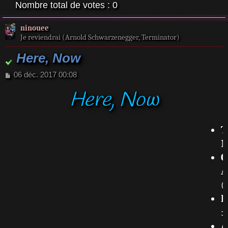
Nombre total de votes :
0
ninouee
Je reviendrai (Arnold Schwarzenegger, Terminator)
Here, Now
M
06 déc. 2017 00:08
e
Here, Now
s
s
a
g
T
e
N
C
A
(
P
:
A