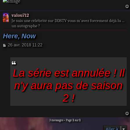
Premièr
valou712
Je suis une célébrité sur DDSTV vous m'avez forcement déjà lu ...
un autographe ?
Here, Now
M
26 avr. 2018 11:22
e
s
s
a
La série est annulée ! Il
g
e
n'y aura pas de saison
2 !
3 messages • Page
1
sur
1
Aller à