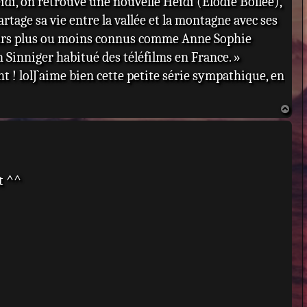
eidi, on retrouve une nouvelle Heidi (Elodie Bollée),
artage sa vie entre la vallée et la montagne avec ses
cteurs plus ou moins connus comme Anne Sophie
Sinniger habitué des téléfilms en France. »
nt ! lolJ`aime bien cette petite série sympathique, en
H
a
u
t
t ^^