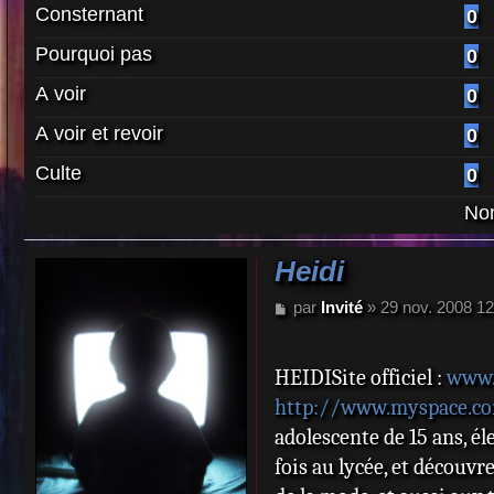
Consternant
0
Pourquoi pas
0
A voir
0
A voir et revoir
0
Culte
0
Nom
Heidi
M
par
Invité
»
29 nov. 2008 12
e
s
s
HEIDISite officiel :
www.
a
http://www.myspace.co
g
e
adolescente de 15 ans, él
fois au lycée, et découvr