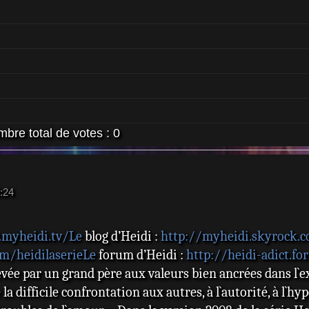
bre total de votes :
0
:24
myheidi.tv/Le
blog d’Heidi :
http://myheidi.skyrock.
m/heidilaserieLe
forum d’Heidi :
http://heidi-adict.fo
evée par un grand père aux valeurs bien ancrées dans l`e
e la difficile confrontation aux autres, à l`autorité, à l`