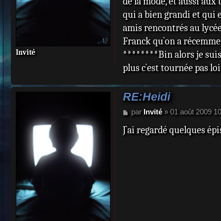
de la mode, et aussi aux 
qui a bien grandi et qui 
amis rencontrés au lycée
Franck qu`on a récemment
Invité
********Bin alors je suis
plus c`est tournée pas lo
RE:Heidi
M
par
Invité
»
01 août 2009 1
e
J`ai regardé quelques épi
s
s
a
g
e