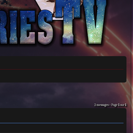
2 messages • Page
1
sur
1