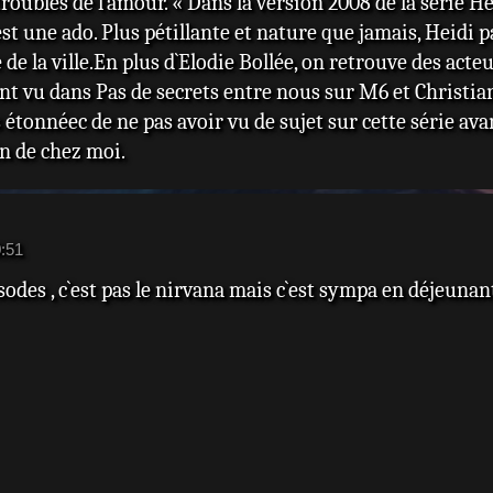
troubles de l`amour. « Dans la version 2008 de la série H
est une ado. Plus pétillante et nature que jamais, Heidi p
 de la ville.En plus d`Elodie Bollée, on retrouve des a
 vu dans Pas de secrets entre nous sur M6 et Christian 
 étonnéec de ne pas avoir vu de sujet sur cette série ava
in de chez moi.
0:51
sodes , c`est pas le nirvana mais c`est sympa en déjeunan