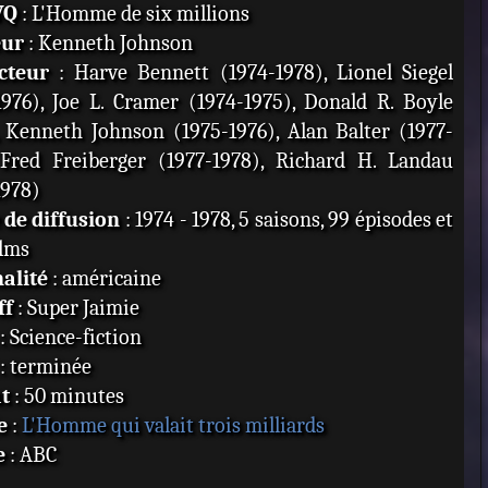
VQ
: L'Homme de six millions
eur
: Kenneth Johnson
cteur
: Harve Bennett (1974-1978), Lionel Siegel
1976), Joe L. Cramer (1974-1975), Donald R. Boyle
, Kenneth Johnson (1975-1976), Alan Balter (1977-
 Fred Freiberger (1977-1978), Richard H. Landau
1978)
de diffusion
: 1974 - 1978, 5 saisons, 99 épisodes et
ilms
alité
: américaine
ff
: Super Jaimie
: Science-fiction
: terminée
t
: 50 minutes
e
:
L'Homme qui valait trois milliards
e
: ABC