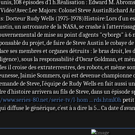
s-unis, 108 épisodes d`1 h.Réalisation : Edward M. Abroms,
Hiller7, le second homme reconstruit
Austin devie
otalVidéo!Avec:Lee Majors: Colonel Steve AustinRichard
ells après Steve Austin.
Office of Sc
: Docteur Rudy Wells (1975-1978)Histoire:Lors d`un ess
 Major Kelly Wood, elle a joué dans
l'informatio
stin, un astronaute de la NASA, se crashe à l`atterrissage
ntre 1974 et 1976. Elle était à l'époque
pour qui il ac
gouvernemental de mise au point d`agents "cyborgs" à 6 m
s de la série Drôles de dames et l'épouse
sponsable du projet, de faire de Steve Austin le cobaye d
ace ses membres et organes détruits : le bras droit, les d
G.H. Beck dans deux épisodes en 1977.
elligence), sous la responsabilité d’Oscar Goldman, et mè
: Marcus Grayson dans le dix-septième
les il croise des extraterrestres, des robots, et même so
on 2, Le Sosie.
unesse, Jaimie Sommers, qui est devenue championne de 
: l'inspecteur de police dans l'épisode
 demande de Steve, l`équipe de Rudy Wells en fait aussi un
d`histoire arrivera au fils de Steve, dans un épisode sp
démineur dans l'épisode 3 de la saison 3.
/www.series-80.net/serie-tv/l-hom ... rds.htmlOh
petit
n Perry, un chanteur ami de Steve dans
ui diffuse le générique, c`est à a dire la 5... Ca date d`ava
saison 3.
s de la série : Kim Basinger, William
trada, John Saxon, Stefanie Powers, Jack