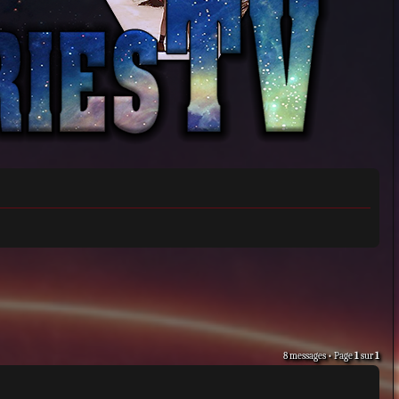
8 messages • Page
1
sur
1