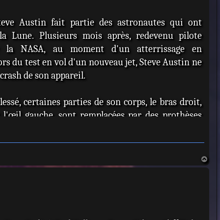
teve Austin fait partie des astronautes qui ont
a Lune. Plusieurs mois après, redevenu pilote
r la NASA, au moment d'un atterrissage en
ors du test en vol d'un nouveau jet, Steve Austin ne
 crash de son appareil.
essé, certaines parties de son corps, le bras droit,
t l'œil gauche, sont remplacées par des prothèses
six millions de dollars (30 millions de francs de
it 3 milliards d'anciens francs, même si cette
it disparu 13 ans plus tôt5) qui améliorent
H
a
ent ses performances. Il peut dès lors courir bien
u
ir bien plus loin, soulever des charges bien plus
t
dant, le grand froid (sous 0 °C) rend inutilisable la
e.