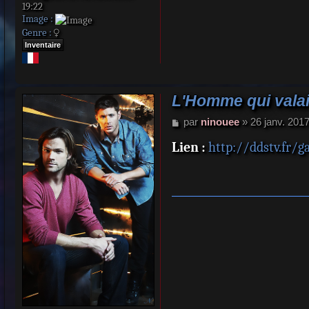
19:22
Image :
Genre :
Inventaire
L'Homme qui valait
M
par
ninouee
»
26 janv. 201
e
Lien :
http://ddstv.fr/
s
s
a
g
e