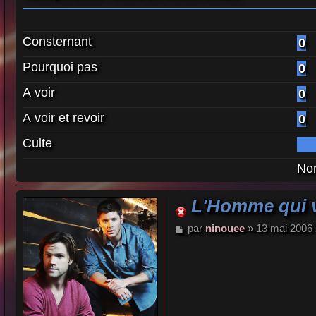
Consternant
0
Pourquoi pas
0
A voir
0
A voir et revoir
0
Culte
Nom
L'Homme qui va
M
par
ninouee
»
13 mai 2006 
e
s
s
a
g
e