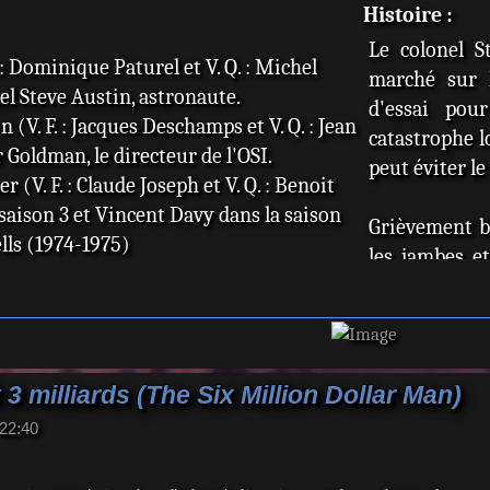
Histoire :
Le colonel S
 : Dominique Paturel et V. Q. : Michel
marché sur l
l Steve Austin, astronaute.
d'essai pou
(V. F. : Jacques Deschamps et V. Q. : Jean
catastrophe l
 Goldman, le directeur de l'OSI.
peut éviter le
(V. F. : Claude Joseph et V. Q. : Benoit
saison 3 et Vincent Davy dans la saison
Grièvement bl
lls (1974-1975)
les jambes e
V. F. : Jean Berger et V. Q. : Vincent
bioniques à 
Wells (1975-1978)
l'époque, so
 Oliver Spencer (filmTv pilote)
monnaie ava
 : Peggy Callahan
considérablem
V. F. : Dominique MacAvoy et V. Q. :
 3 milliards (The Six Million Dollar Man)
plus vite, vo
 : Jaimie Sommers (1975 + des
22:40
lourdes. Cepen
 certains épisodes)
force bioniqu
. F. : Serge Sauvion) : Barney Miller