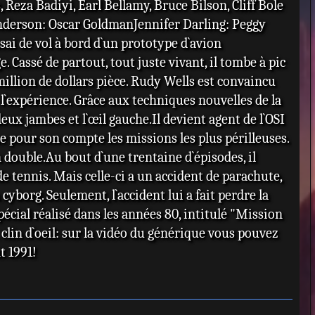
 Reza Badiyi, Earl Bellamy, Bruce Bilson, Cliff Bole
nt ainsi un agent secret pour l'OSI (Government
 Anderson: Oscar GoldmanJennifer Darling: Peggy
ientific Information - Bureau gouvernemental de
ai de vol à bord d`un prototype d`avion
n scientifique) sous la direction d'Oscar Goldman
. Cassé de partout, tout juste vivant, il tombe à pic
complit les missions les plus dangereuses.
illion de dollars pièce. Rudy Wells est convaincu
e l`expérience. Grâce aux techniques nouvelles de la
eux jambes et l`œil gauche.Il devient agent de l`OSI
ne pour son compte les missions les plus périlleuses.
n double.Au bout d`une trentaine d`épisodes, il
tennis. Mais celle-ci a un accident de parachute,
 cyborg. Seulement, l`accident lui a fait perdre la
écial réalisé dans les années 80, intitulé "Mission
 clin d`oeil: sur la vidéo du générique vous pouvez
nt 1991!