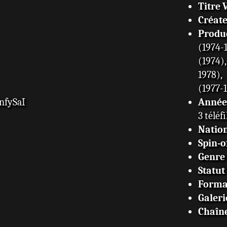
Titre 
Créat
Produ
(1974-
(1974)
1978),
(1977-
Année 
nfySaI
3 téléf
Nation
Spin-o
Genre
Statut
Forma
Galeri
Chaîn