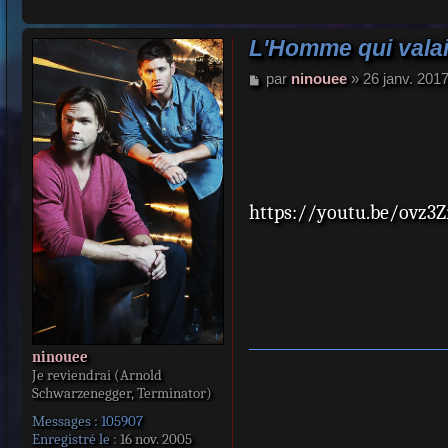
Colvin.
L'Homme qui valait
M
par
ninouee
»
26 janv. 201
e
s
s
a
g
e
https://youtu.be/ovz3Z
ninouee
Je reviendrai (Arnold
Schwarzenegger, Terminator)
Messages :
105907
Enregistré le :
16 nov. 2005