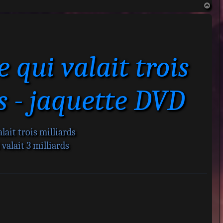
H
a
u
t
qui valait trois
s - jaquette DVD
ait trois milliards
alait 3 milliards