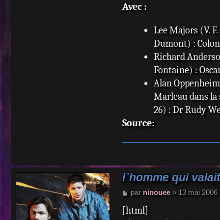
Avec :
Lee Majors (V. F.
Dumont) : Colone
Richard Anderson 
Fontaine) : Oscar
Alan Oppenheimer 
Marleau dans la 
26) : Dr Rudy We
Martin E. Brooks (
Source:
Davy) : Dr Rudy 
Darren McGavin :
Jennifer Darling
Lindsay Wagner (
l`homme qui valait
Claudine Chatel)
M
par
ninouee
»
13 mai 2006 
e
apparitions dans
[html]
s
Monte Markham (V
s