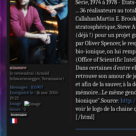
Série, 1974 à 1978 - Etat
a
(1975) / Barney 
... 36 réalisateurs au t
g
par le Dr Rudy W
e
CallahanMartin E. Brooks
Farrah Fawcett :
stratosphérique, Steve Au
quatre épisodes e
(déjà !) pour un projet 
l'une des héroïne
par Oliver Spencer, le re
de Lee Majors.
bio-ionique, on lui rempl
Martin Caidin : 
(Office of Scientific Int
George Foreman 
Dans certaines d`entre el
ninouee
épisode de la sais
Je reviendrai (Arnold
retrouve son amour de je
Schwarzenegger, Terminator)
Bernie Hamilton 
et afin de la sauver, à la
28 de la saison 2.
Messages :
105907
mémoire...Le même gendre 
Enregistré le :
16 nov. 2005
Chuck Connors : 
19:22
bionique".Source:
http:/
Sonny Bono : Joh
Image :
voir le logo de la chaine q
Genre :
l'épisode 4 de la 
Inventaire
[/html]
Autres guest-star
Shatner, Erik Es