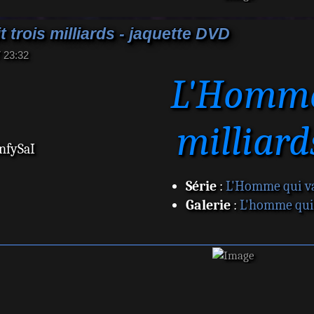
 trois milliards - jaquette DVD
7 23:32
L'Homme 
milliard
nfySaI
Série
:
L'Homme qui val
Galerie
:
L'homme qui v