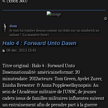
4. (xbox 360)
dom
Je vais lui tomber dessus comme un clodo sur un sandwich au
salami ! (La manière forte)
Halo 4 : Forward Unto Dawn
M
08 déc. 2013 15:41
e
s
s
Titre original : Halo 4 : Forward Unto
a
Dawnnationalité: américaineformat: 20
g
e
minutesdate: 2012acteurs: Tom Green, Ayelet Zurer,
Enisha Brewster & Anna Popplewellsynopsis: Au
sein de l`Académie militaire de l`UNSC, de jeunes
cadets issus de familles militaires influentes suivent
un entraînement afin de prendre part à la guerre