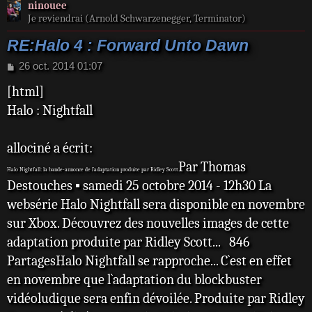
ninouee
Je reviendrai (Arnold Schwarzenegger, Terminator)
RE:Halo 4 : Forward Unto Dawn
M
26 oct. 2014 01:07
e
[html]
s
s
Halo : Nightfall
a
g
e
allociné a écrit:
Par Thomas
Halo Nightfall: la bande-annonce de l`adaptation produite par Ridley Scott
Destouches ▪ samedi 25 octobre 2014 - 12h30 La
websérie Halo Nightfall sera disponible en novembre
sur Xbox. Découvrez des nouvelles images de cette
adaptation produite par Ridley Scott... 846
PartagesHalo Nightfall se rapproche... C`est en effet
en novembre que l`adaptation du blockbuster
vidéoludique sera enfin dévoilée. Produite par Ridley