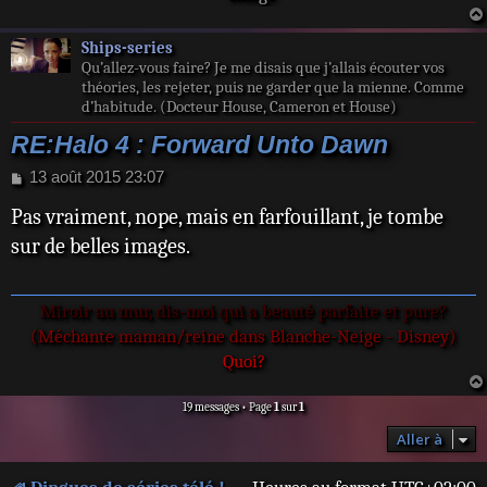
Ships-series
Qu’allez-vous faire? Je me disais que j’allais écouter vos
théories, les rejeter, puis ne garder que la mienne. Comme
d’habitude. (Docteur House, Cameron et House)
RE:Halo 4 : Forward Unto Dawn
M
13 août 2015 23:07
e
Pas vraiment, nope, mais en farfouillant, je tombe
s
s
sur de belles images.
a
g
e
Miroir au mur, dis-moi qui a beauté parfaite et pure?
(Méchante maman/reine dans Blanche-Neige - Disney)
Quoi?
19 messages • Page
1
sur
1
Aller à