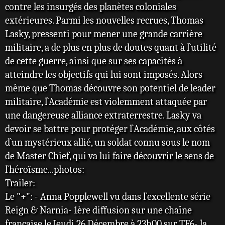
contre les insurgés des planètes coloniales
extérieures. Parmi les nouvelles recrues, Thomas
Lasky, pressenti pour mener une grande carrière
militaire, a de plus en plus de doutes quant à l`utilité
de cette guerre, ainsi que sur ses capacités à
atteindre les objectifs qui lui sont imposés. Alors
même que Thomas découvre son potentiel de leader
militaire, l`Académie est violemment attaquée par
une dangereuse alliance extraterrestre. Lasky va
devoir se battre pour protéger l`Académie, aux côtés
d`un mystérieux allié, un soldat connu sous le nom
de Master Chief, qui va lui faire découvrir le sens de
l`héroïsme...photos:
Trailer:
Le "+": - Anna Popplewell vu dans l`excellente série
Reign & Narnia- 1ère diffusion sur une chaîne
française le Jeudi 26 Décembre à 23h00 sur TF6- la