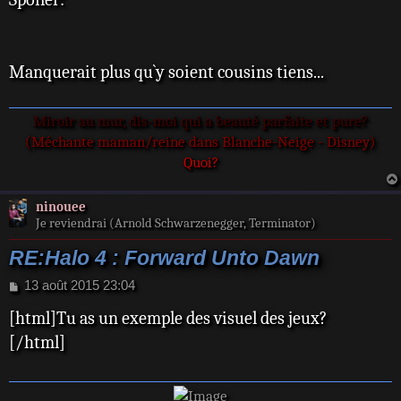
Manquerait plus qu`y soient cousins tiens...
Miroir au mur, dis-moi qui a beauté parfaite et pure?
(Méchante maman/reine dans Blanche-Neige - Disney)
Quoi?
ninouee
Je reviendrai (Arnold Schwarzenegger, Terminator)
RE:Halo 4 : Forward Unto Dawn
M
13 août 2015 23:04
e
[html]Tu as un exemple des visuel des jeux?
s
s
[/html]
a
g
e