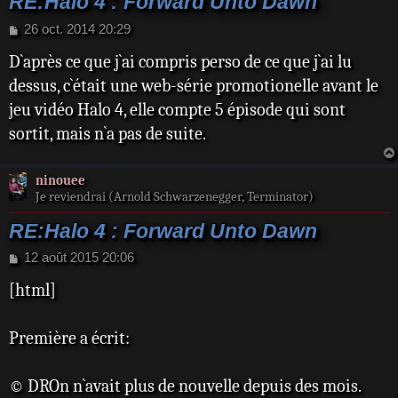
RE:Halo 4 : Forward Unto Dawn
M
26 oct. 2014 20:29
e
D`après ce que j`ai compris perso de ce que j`ai lu
s
s
dessus, c`était une web-série promotionelle avant le
a
jeu vidéo Halo 4, elle compte 5 épisode qui sont
g
e
sortit, mais n`a pas de suite.
ninouee
Je reviendrai (Arnold Schwarzenegger, Terminator)
RE:Halo 4 : Forward Unto Dawn
M
12 août 2015 20:06
e
[html]
s
s
a
Première a écrit:
g
e
© DROn n`avait plus de nouvelle depuis des mois.