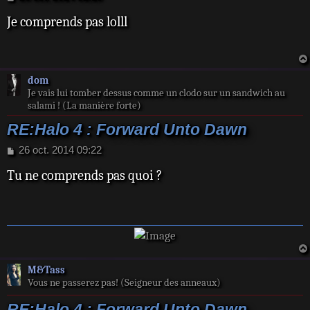
e
Je comprends pas lolll
s
s
a
g
e
dom
Je vais lui tomber dessus comme un clodo sur un sandwich au
salami ! (La manière forte)
RE:Halo 4 : Forward Unto Dawn
M
26 oct. 2014 09:22
e
Tu ne comprends pas quoi ?
s
s
a
g
e
M&Tass
Vous ne passerez pas! (Seigneur des anneaux)
RE:Halo 4 : Forward Unto Dawn