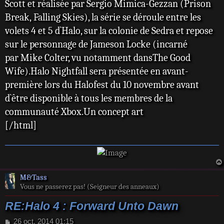
Scott et réalisée par Sergio Mimica-Gezzan (Prison
Break, Falling Skies), la série se déroule entre les
volets 4 et 5 d`Halo, sur la colonie de Sedra et repose
sur le personnage de Jameson Locke (incarné
par Mike Colter, vu notamment dansThe Good
Wife).Halo Nightfall sera présentée en avant-
première lors du Halofest du 10 novembre avant
d`être disponible à tous les membres de la
communauté Xbox.Un concept art
[/html]
M&Tass
Vous ne passerez pas! (Seigneur des anneaux)
RE:Halo 4 : Forward Unto Dawn
M
26 oct. 2014 01:15