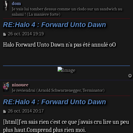
dom
Je vais lui tomber dessus comme un clodo sur un sandwich au
salami ! (La manière forte)
RE:Halo 4 : Forward Unto Dawn
M
26 oct. 2014 19:19
e
Halo Forward Unto Dawn n`a pas été annulé oO
s
s
a
g
e
ninouee
Je reviendrai (Arnold Schwarzenegger, Terminator)
RE:Halo 4 : Forward Unto Dawn
M
26 oct. 2014 20:17
e
[html]J`en sais rien c`est ce que j`avais cru lire un peu
s
s
plus haut.Comprend plus rien moi.
a