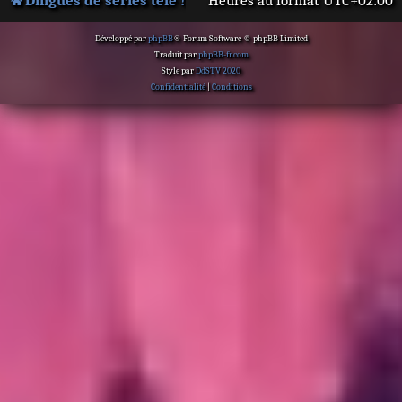
Dingues de séries télé !
Heures au format
UTC+02:00
Développé par
phpBB
® Forum Software © phpBB Limited
Traduit par
phpBB-fr.com
Style par
DdSTV 2020
Confidentialité
|
Conditions