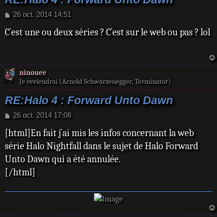
M
26 oct. 2014 14:51
e
C`est une ou deux séries ? C`est sur le web ou pas ? lol
s
s
a
g
e
ninouee
Je reviendrai (Arnold Schwarzenegger, Terminator)
RE:Halo 4 : Forward Unto Dawn
M
26 oct. 2014 17:08
e
[html]En fait j`ai mis les infos concernant la web
s
s
série Halo Nightfall dans le sujet de Halo Forward
a
Unto Dawn qui a été annulée.
g
e
[/html]