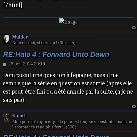
[/html]
g
e
Mulder
Nourris-moi, si t'es cap ! (Shrek 4)
RE:Halo 4 : Forward Unto Dawn
M
26 oct. 2014 20:19
e
Dom posait une question à l`époque, mais il me
s
s
semble que la série en question est sortie (après elle
a
est peut-être fini ou a été annulé par la suite, ça je ne
g
e
sais pas).
Ninori
Mon père m’a appris que la peur est toujours constante, mais que
l’accepter te rend plus fort… (300)