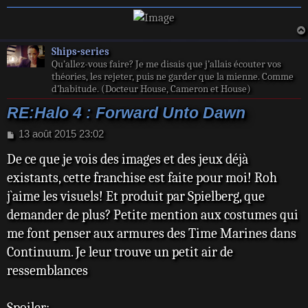
Ships-series
Qu’allez-vous faire? Je me disais que j’allais écouter vos
théories, les rejeter, puis ne garder que la mienne. Comme
d’habitude. (Docteur House, Cameron et House)
RE:Halo 4 : Forward Unto Dawn
M
13 août 2015 23:02
e
De ce que je vois des images et des jeux déjà
s
s
existants, cette franchise est faite pour moi! Roh
a
j`aime les visuels! Et produit par Spielberg, que
g
e
demander de plus? Petite mention aux costumes qui
me font penser aux armures des Time Marines dans
Continuum. Je leur trouve un petit air de
ressemblances
Spoiler: