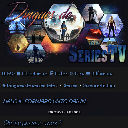
FAQ
Bibliothèque
Fiches
Pays
Diffuseurs
Dingues de séries télé !
Séries
Science-fiction
HALO 4 : FORWARD UNTO DAWN
19 messages • Page
1
sur
1
Qu`en pensez-vous ?