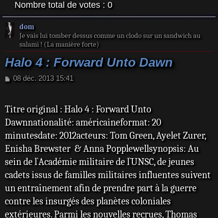
Nombre total de votes :
0
dom
Je vais lui tomber dessus comme un clodo sur un sandwich au
salami ! (La manière forte)
Halo 4 : Forward Unto Dawn
M
08 déc. 2013 15:41
e
s
s
Titre original : Halo 4 : Forward Unto
a
Dawnnationalité: américaineformat: 20
g
e
minutesdate: 2012acteurs: Tom Green, Ayelet Zurer,
Enisha Brewster & Anna Popplewellsynopsis: Au
sein de l`Académie militaire de l`UNSC, de jeunes
cadets issus de familles militaires influentes suivent
un entraînement afin de prendre part à la guerre
contre les insurgés des planètes coloniales
extérieures. Parmi les nouvelles recrues, Thomas