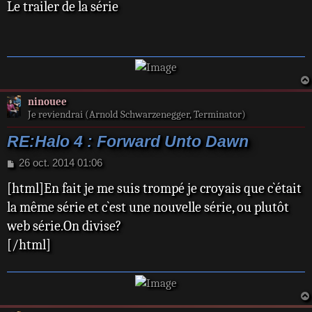
Le trailer de la série
s
s
a
g
e
ninouee
Je reviendrai (Arnold Schwarzenegger, Terminator)
RE:Halo 4 : Forward Unto Dawn
M
26 oct. 2014 01:06
e
[html]En fait je me suis trompé je croyais que c`était
s
s
la même série et c`est une nouvelle série, ou plutôt
a
web série.On divise?
g
e
[/html]