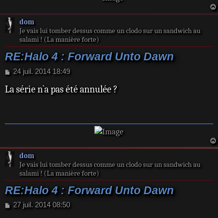
dom
Je vais lui tomber dessus comme un clodo sur un sandwich au
salami ! (La manière forte)
RE:Halo 4 : Forward Unto Dawn
M
24 juil. 2014 18:49
e
La série n`a pas été annulée ?
s
s
a
g
e
dom
Je vais lui tomber dessus comme un clodo sur un sandwich au
salami ! (La manière forte)
RE:Halo 4 : Forward Unto Dawn
M
27 juil. 2014 08:50
e