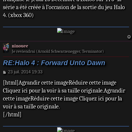
série a été créée à l’occasion de la sortie du jeu Halo
4. (xbox 360)
ninouee
Je reviendrai (Arnold Schwarzenegger, Terminator)
RE:Halo 4 : Forward Unto Dawn
M
23 juil. 2014 19:33
e
[html]Agrandir cette imageRéduire cette image
s
s
Cliquez ici pour la voir à sa taille originale.Agrandir
a
cette imageRéduire cette image Cliquez ici pour la
g
e
voir à sa taille originale.
[/html]