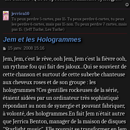
jerrica10
Tu peux perdre 5 cartes, pas 15. Tu peux perdre 6 cartes, tu peux
les perdre 6 cartes, mais pas 15 non. Tu peux perdre 7 cartes, mais
pas 15. (Jeff Tuche, Les Tuche)
Jem et les Hologrammes
M
15 janv. 2008 15:16
e
Jem, Jem, c`est le rêve, ooh Jem, Jem c`est la fièvre ooh,
s
s
un rythme fou qui fait des jaloux...Qui se souvient de
a
cette chanson et surtout de cette suberbe chanteuse
g
e
aux cheveux roses et de son groupe : les
hologrammes ?Ces gentilles rockeuses de la série,
étaient aidées par un ordinateur très sophistiqué
répondant au nom de synergie et pouvant fabriquer,
à volonté, des hologrammes.En fait Jem n`était autre
que Jerrica Benton, manager de la maison de disques
"Starlight music". Elle pouvait se transformer en Jem