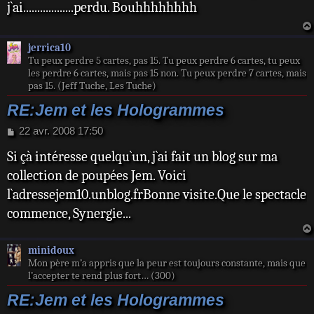
j`ai..................perdu. Bouhhhhhhhh
a
g
e
jerrica10
Tu peux perdre 5 cartes, pas 15. Tu peux perdre 6 cartes, tu peux
les perdre 6 cartes, mais pas 15 non. Tu peux perdre 7 cartes, mais
pas 15. (Jeff Tuche, Les Tuche)
RE:Jem et les Hologrammes
M
22 avr. 2008 17:50
e
Si çà intéresse quelqu`un, j`ai fait un blog sur ma
s
s
collection de poupées Jem. Voici
a
l`adressejem10.unblog.frBonne visite.Que le spectacle
g
e
commence, Synergie...
minidoux
Mon père m’a appris que la peur est toujours constante, mais que
l’accepter te rend plus fort… (300)
RE:Jem et les Hologrammes