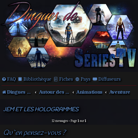
FAQ
Bibliothèque
Fiches
Pays
Diffuseurs
Dingues de séries télé !
Autour des films et séries
Animations
Aventure
JEM ET LES HOLOGRAMMES
12 messages • Page
1
sur
1
Qu`en pensez-vous ?