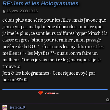
RE:Jem et les Hologrammes
M
15 janv. 2008 19:15
e
c`était plus une série pour les filles , mais j`avoue que
s
s
j`en ai vu pas mal qd meme d`épisodes :omoi ce que
a
j`aime le plus , ce sont leurs coiffures hyper kitsch ! la
g
e
classe en gros !sinon pour terminer , mon passage
préféré de la B.O. :"- c`est nous les mysfits on est les
meilleurs ! - les Mysfits ??- ouais , on va faire un
malheur !"tiens je vais mettre le generique si je le
trouve :o
Jem & les hologrammes - Generiqueenvoyé par
hakim93200
jerrica10