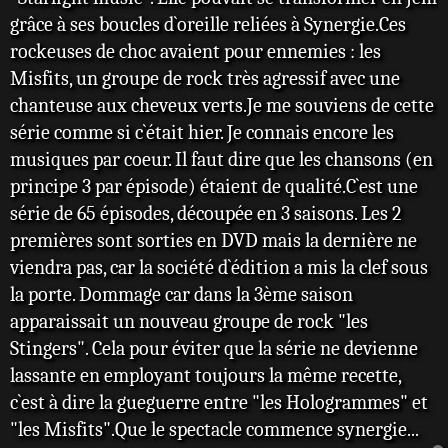
grâce à ses boucles d`oreille reliées à Synergie.Ces
rockeuses de choc avaient pour ennemies : les
Misfits, un groupe de rock très agressif avec une
chanteuse aux cheveux verts.Je me souviens de cette
série comme si c`était hier. Je connais encore les
musiques par coeur. Il faut dire que les chansons (en
principe 3 par épisode) étaient de qualité.C`est une
série de 65 épisodes, découpée en 3 saisons. Les 2
premières sont sorties en DVD mais la dernière ne
viendra pas, car la société d`édition a mis la clef sous
la porte. Dommage car dans la 3ème saison
apparaissait un nouveau groupe de rock "les
Stingers". Cela pour éviter que la série ne devienne
lassante en employant toujours la même recette,
c`est à dire la gueguerre entre "les Hologrammes" et
"les Misfits".Que le spectacle commence synergie...