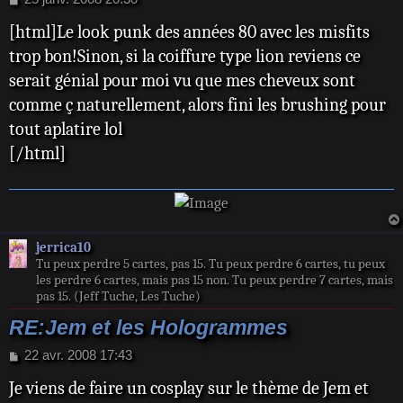
e
[html]Le look punk des années 80 avec les misfits
s
s
trop bon!Sinon, si la coiffure type lion reviens ce
a
serait génial pour moi vu que mes cheveux sont
g
e
comme ç naturellement, alors fini les brushing pour
tout aplatire lol
[/html]
jerrica10
Tu peux perdre 5 cartes, pas 15. Tu peux perdre 6 cartes, tu peux
les perdre 6 cartes, mais pas 15 non. Tu peux perdre 7 cartes, mais
pas 15. (Jeff Tuche, Les Tuche)
RE:Jem et les Hologrammes
M
22 avr. 2008 17:43
e
Je viens de faire un cosplay sur le thème de Jem et
s
s