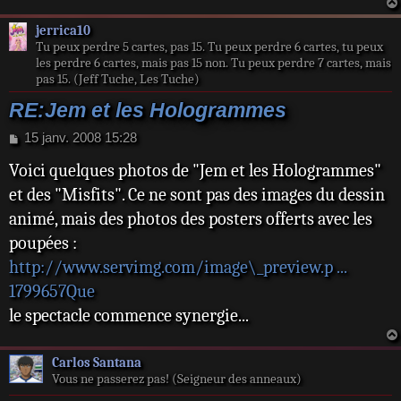
jerrica10
Tu peux perdre 5 cartes, pas 15. Tu peux perdre 6 cartes, tu peux
les perdre 6 cartes, mais pas 15 non. Tu peux perdre 7 cartes, mais
pas 15. (Jeff Tuche, Les Tuche)
RE:Jem et les Hologrammes
M
15 janv. 2008 15:28
e
Voici quelques photos de "Jem et les Hologrammes"
s
s
et des "Misfits". Ce ne sont pas des images du dessin
a
animé, mais des photos des posters offerts avec les
g
e
poupées :
http://www.servimg.com/image\_preview.p ...
1799657Que
le spectacle commence synergie...
Carlos Santana
Vous ne passerez pas! (Seigneur des anneaux)