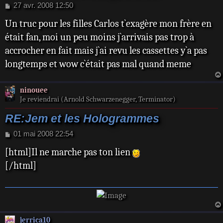
M
27 avr. 2008 12:50
e
Un truc pour les filles Carlos t`exagère mon frère en
s
s
était fan, moi un peu moins j`arrivais pas trop à
a
accrocher en fait mais j`ai revu les cassettes y`a pas
g
e
longtemps et wow c`était pas mal quand meme
ninouee
Je reviendrai (Arnold Schwarzenegger, Terminator)
RE:Jem et les Hologrammes
M
01 mai 2008 22:54
e
[html]Il ne marche pas ton lien
s
s
[/html]
a
g
e
jerrica10