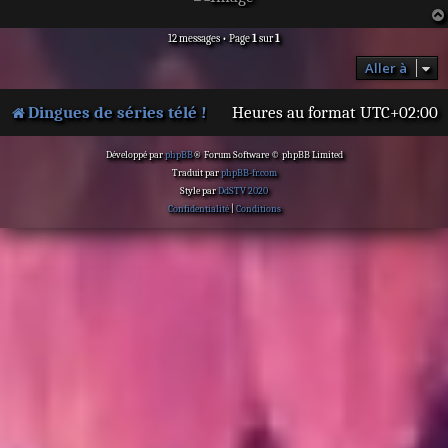
12 messages • Page
1
sur
1
Aller à
Dingues de séries télé !
Heures au format
UTC+02:00
Développé par
phpBB
® Forum Software © phpBB Limited
Traduit par
phpBB-fr.com
Style par
DdSTV 2020
Confidentialité
|
Conditions