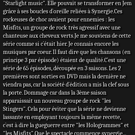
"Starlight music". Elle pouvait se transformer en Jem
grâce à ses boucles d`oreille reliées à Synergie.Ces
rockeuses de choc avaient pour ennemies : les
Misfits, un groupe de rock très agressif avec une
chanteuse aux cheveux verts.Je me souviens de cette
série comme si c`était hier. Je connais encore les
musiques par coeur. Il faut dire que les chansons (en
principe 3 par épisode) étaient de qualité.C`est une
série de 65 épisodes, découpée en 3 saisons. Les 2
premières sont sorties en DVD mais la dernière ne
viendra pas, car la société d`édition a mis la clef sous
la porte. Dommage car dans la 3ème saison
apparaissait un nouveau groupe de rock "les
Stingers". Cela pour éviter que la série ne devienne
lassante en employant toujours la même recette,
c`est à dire la gueguerre entre "les Hologrammes" et
"les Misfits".Que le spectacle commence synergie...