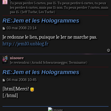
Tu peux perdre 5 cartes, pas 15. Tu peux perdre 6 cartes, tu peux
les perdre 6 cartes, mais pas 15 non. Tu peux perdre 7 cartes, mais
pas 15. (Jeff Tuche, Les Tuche)
RE:Jem et les Hologrammes
M
03 mai 2008 23:14
e
Je redonne le lien, puisque le 1er ne marche pas.
s
s
http://jem10.unblog.fr
a
g
e
ninouee
Je reviendrai (Arnold Schwarzenegger, Terminator)
RE:Jem et les Hologrammes
M
04 mai 2008 10:45
e
[html]Merci!
s
s
[/html]
a
g
e