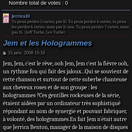
Nombre total de votes :
0
jerrica10
Tu peux perdre 5 cartes, pas 15. Tu peux perdre 6 cartes, tu peux
les perdre 6 cartes, mais pas 15 non. Tu peux perdre 7 cartes, mais
pas 15. (Jeff Tuche, Les Tuche)
Jem et les Hologrammes
M
15 janv. 2008 15:16
e
Jem, Jem, c`est le rêve, ooh Jem, Jem c`est la fièvre ooh,
s
s
un rythme fou qui fait des jaloux...Qui se souvient de
a
cette chanson et surtout de cette suberbe chanteuse
g
e
aux cheveux roses et de son groupe : les
hologrammes ?Ces gentilles rockeuses de la série,
étaient aidées par un ordinateur très sophistiqué
répondant au nom de synergie et pouvant fabriquer,
à volonté, des hologrammes.En fait Jem n`était autre
que Jerrica Benton, manager de la maison de disques