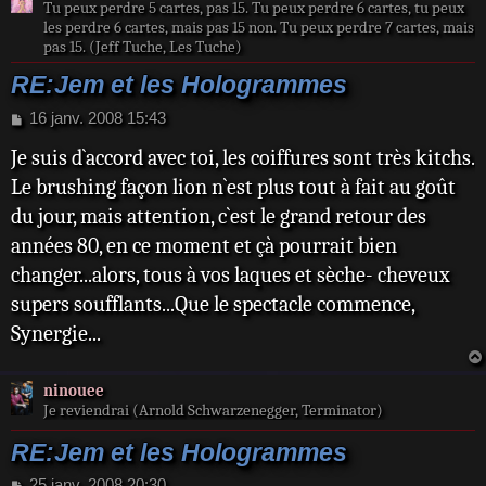
Tu peux perdre 5 cartes, pas 15. Tu peux perdre 6 cartes, tu peux
les perdre 6 cartes, mais pas 15 non. Tu peux perdre 7 cartes, mais
pas 15. (Jeff Tuche, Les Tuche)
RE:Jem et les Hologrammes
M
16 janv. 2008 15:43
e
Je suis d`accord avec toi, les coiffures sont très kitchs.
s
s
Le brushing façon lion n`est plus tout à fait au goût
a
du jour, mais attention, c`est le grand retour des
g
e
années 80, en ce moment et çà pourrait bien
changer...alors, tous à vos laques et sèche- cheveux
supers soufflants...Que le spectacle commence,
Synergie...
ninouee
Je reviendrai (Arnold Schwarzenegger, Terminator)
RE:Jem et les Hologrammes
M
25 janv. 2008 20:30