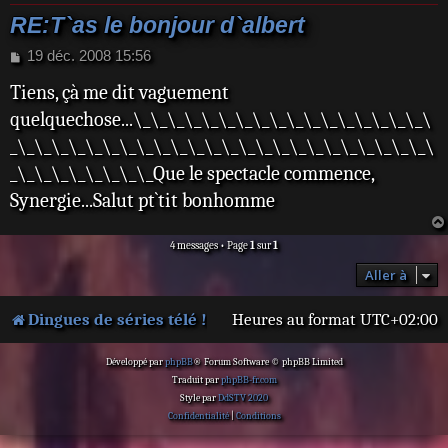
RE:T`as le bonjour d`albert
M
19 déc. 2008 15:56
e
Tiens, çà me dit vaguement
s
s
quelquechose...\_\_\_\_\_\_\_\_\_\_\_\_\_\_\_\_\_\
a
_\_\_\_\_\_\_\_\_\_\_\_\_\_\_\_\_\_\_\_\_\_\_\_\_\
g
e
_\_\_\_\_\_\_\_\_Que le spectacle commence,
Synergie...Salut pt`tit bonhomme
4 messages • Page
1
sur
1
Aller à
Dingues de séries télé !
Heures au format
UTC+02:00
Développé par
phpBB
® Forum Software © phpBB Limited
Traduit par
phpBB-fr.com
Style par
DdSTV 2020
Confidentialité
|
Conditions