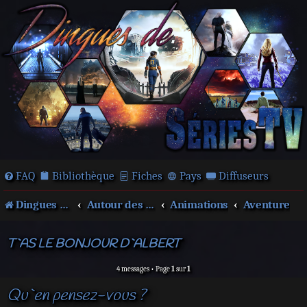
FAQ
Bibliothèque
Fiches
Pays
Diffuseurs
Dingues de séries télé !
Autour des films et séries
Animations
Aventure
T`AS LE BONJOUR D`ALBERT
4 messages • Page
1
sur
1
Qu`en pensez-vous ?