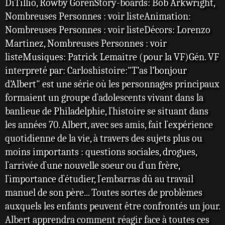
DiTillio, Rowby GorenStory-boards: Bob Arkwright,
Nombreuses Personnes : voir listeAnimation:
Nombreuses Personnes : voir listeDécors: Lorenzo
Martinez, Nombreuses Personnes : voir
listeMusiques: Patrick Lemaitre (pour la VF)Gén. VF
interpreté par: Carloshistoire:"T’as l’bonjour
d’Albert" est une série où les personnages principaux
formaient un groupe d`adolescents vivant dans la
banlieue de Philadelphie, l`histoire se situant dans
les années 70. Albert, avec ses amis, fait l`expérience
quotidienne de la vie, à travers des sujets plus ou
moins importants : questions sociales, drogues,
l`arrivée d`une nouvelle soeur ou d`un frère,
l`importance d`étudier, l`embarras dû au travail
manuel de son père... Toutes sortes de problèmes
auxquels les enfants peuvent être confrontés un jour.
Albert apprendra comment réagir face à toutes ces