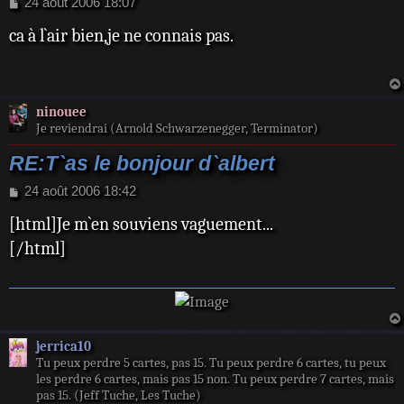
M
24 août 2006 18:07
e
ca à l`air bien,je ne connais pas.
s
s
a
g
e
ninouee
Je reviendrai (Arnold Schwarzenegger, Terminator)
RE:T`as le bonjour d`albert
M
24 août 2006 18:42
e
[html]Je m`en souviens vaguement...
s
s
[/html]
a
g
e
jerrica10
Tu peux perdre 5 cartes, pas 15. Tu peux perdre 6 cartes, tu peux
les perdre 6 cartes, mais pas 15 non. Tu peux perdre 7 cartes, mais
pas 15. (Jeff Tuche, Les Tuche)