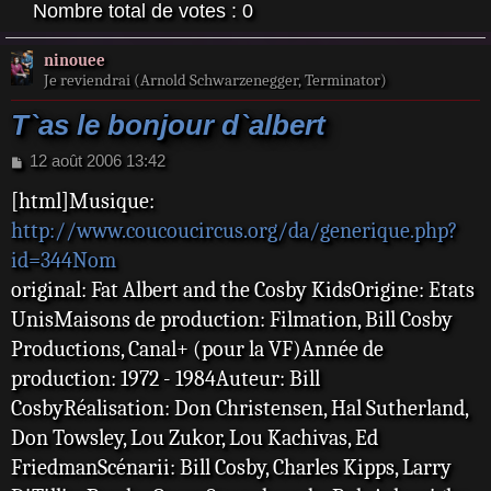
Nombre total de votes :
0
ninouee
Je reviendrai (Arnold Schwarzenegger, Terminator)
T`as le bonjour d`albert
M
12 août 2006 13:42
e
[html]Musique:
s
s
http://www.coucoucircus.org/da/generique.php?
a
id=344Nom
g
e
original: Fat Albert and the Cosby KidsOrigine: Etats
UnisMaisons de production: Filmation, Bill Cosby
Productions, Canal+ (pour la VF)Année de
production: 1972 - 1984Auteur: Bill
CosbyRéalisation: Don Christensen, Hal Sutherland,
Don Towsley, Lou Zukor, Lou Kachivas, Ed
FriedmanScénarii: Bill Cosby, Charles Kipps, Larry