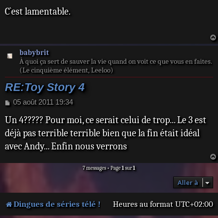
e
C`est lamentable.
s
s
a
g
e
babybrit
À quoi ça sert de sauver la vie quand on voit ce que vous en faites.
(Le cinquième élément, Leeloo)
RE:Toy Story 4
M
05 août 2011 19:34
e
Un 4????? Pour moi, ce serait celui de trop... Le 3 est
s
s
déjà pas terrible terrible bien que la fin était idéal
a
avec Andy... Enfin nous verrons
g
e
7 messages • Page
1
sur
1
Aller à
Dingues de séries télé !
Heures au format
UTC+02:00