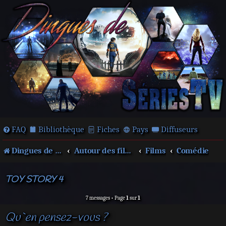
FAQ
Bibliothèque
Fiches
Pays
Diffuseurs
Dingues de séries télé !
Autour des films et séries
Films
Comédie
TOY STORY 4
7 messages • Page
1
sur
1
Qu`en pensez-vous ?