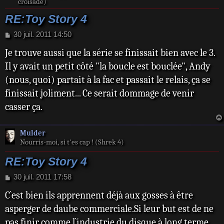
croisade)
RE:Toy Story 4
M
30 juil. 2011 14:50
e
Je trouve aussi que la série se finissait bien avec le 3.
s
s
Il y avait un petit côté "la boucle est bouclée", Andy
a
(nous, quoi) partait à la fac et passait le relais, ça se
g
e
finissait joliment... Ce serait dommage de venir
casser ça.
Mulder
Nourris-moi, si t'es cap ! (Shrek 4)
RE:Toy Story 4
M
30 juil. 2011 17:58
e
C`est bien ils apprennent déjà aux gosses à être
s
s
asperger de daube commerciale.Si leur but est de ne
a
pas finir comme l`industrie du disque à long terme,
g