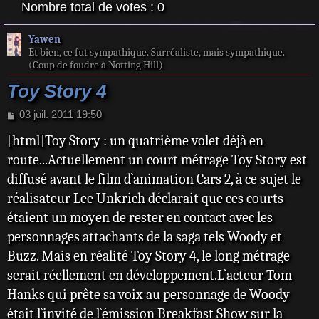
Nombre total de votes :
0
Yawen
Et bien, ce fut sympathique. Surréaliste, mais sympathique.
(Coup de foudre à Notting Hill)
Toy Story 4
M
03 juil. 2011 19:50
e
[html]Toy Story : un quatrième volet déjà en
s
s
route...Actuellement un court métrage Toy Story est
a
diffusé avant le film d`animation Cars 2, à ce sujet le
g
e
réalisateur Lee Unkrich déclarait que ces courts
étaient un moyen de rester en contact avec les
personnages attachants de la saga tels Woody et
Buzz. Mais en réalité Toy Story 4, le long métrage
serait réellement en développement.L`acteur Tom
Hanks qui prête sa voix au personnage de Woody
était l`invité de l`émission Breakfast Show sur la