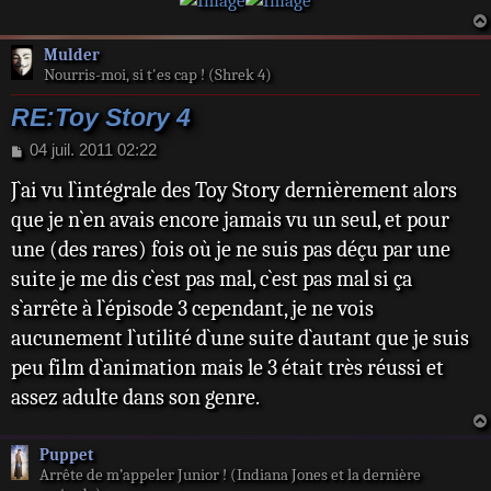
Mulder
Nourris-moi, si t'es cap ! (Shrek 4)
RE:Toy Story 4
M
04 juil. 2011 02:22
e
J`ai vu l`intégrale des Toy Story dernièrement alors
s
s
que je n`en avais encore jamais vu un seul, et pour
a
une (des rares) fois où je ne suis pas déçu par une
g
e
suite je me dis c`est pas mal, c`est pas mal si ça
s`arrête à l`épisode 3 cependant, je ne vois
aucunement l`utilité d`une suite d`autant que je suis
peu film d`animation mais le 3 était très réussi et
assez adulte dans son genre.
Puppet
Arrête de m’appeler Junior ! (Indiana Jones et la dernière