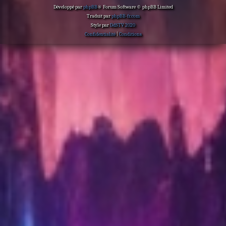
Développé par
phpBB
® Forum Software © phpBB Limited
Traduit par
phpBB-fr.com
Style par
DdSTV 2020
Confidentialité
|
Conditions