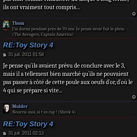
e
ils ont vraiment tout compris...
Thom
J’ai dormi pendant près de 70 ans. Je pense avoir fait le plein.
(The Avengers, Captain America)
RE:Toy Story 4
M
31 juil. 2011 01:58
e
Je pense qu`ils avaient prévu de conclure avec le 3,
s
s
mais il a tellement bien marché qu`ils ne pouvaient
a
pas passer à côté de cette poule aux oeufs d`or, d`où le
g
e
4 qui se prépare si vite...
Mulder
Nourris-moi, si t'es cap ! (Shrek 4)
RE:Toy Story 4
M
31 juil. 2011 02:13