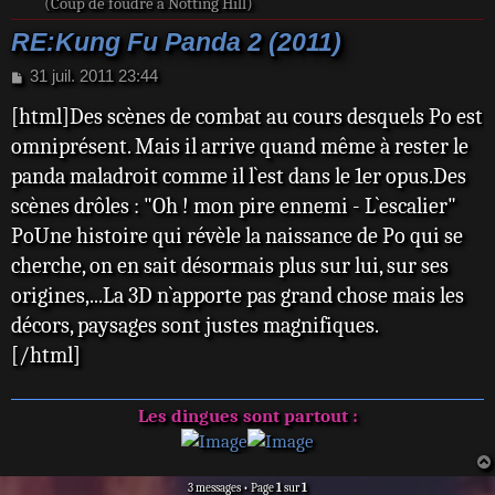
(Coup de foudre à Notting Hill)
RE:Kung Fu Panda 2 (2011)
M
31 juil. 2011 23:44
e
[html]Des scènes de combat au cours desquels Po est
s
s
omniprésent. Mais il arrive quand même à rester le
a
panda maladroit comme il l`est dans le 1er opus.Des
g
e
scènes drôles : "Oh ! mon pire ennemi - L`escalier"
PoUne histoire qui révèle la naissance de Po qui se
cherche, on en sait désormais plus sur lui, sur ses
origines,...La 3D n`apporte pas grand chose mais les
décors, paysages sont justes magnifiques.
[/html]
Les dingues sont partout :
3 messages • Page
1
sur
1