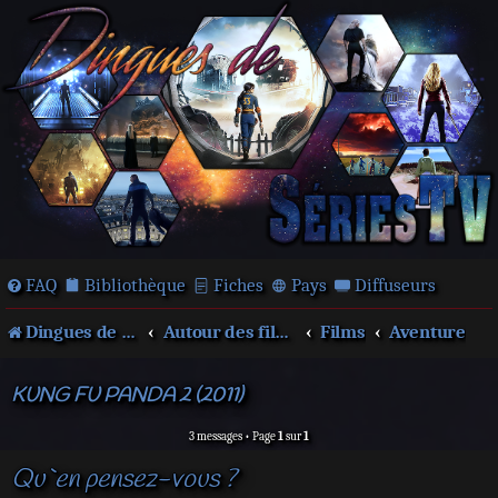
FAQ
Bibliothèque
Fiches
Pays
Diffuseurs
Dingues de séries télé !
Autour des films et séries
Films
Aventure
KUNG FU PANDA 2 (2011)
3 messages • Page
1
sur
1
Qu`en pensez-vous ?