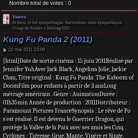
Nombre total de votes :
0
Yawen
Et bien, ce fut sympathique. Surréaliste, mais sympathique.
(Coup de foudre à Notting Hill)
Kung Fu Panda 2 (2011)
M
22 mai 2011 23:00
e
[html]Date de sortie cinéma : 15 juin 2011Réalisé par
s
s
Jennifer YuhAvec Jack Black, Angelina Jolie, Jackie
a
Chan, Titre original : Kung Fu Panda: The Kaboom of
g
e
DoomFilm pour enfants à partir de 3 ansLong-
métrage américain . Genre : AnimationDurée :
01h35min Année de production : 2011Distributeur :
Paramount Pictures FranceSynopsis : Le rêve de Po
s`est réalisé. Il est devenu le Guerrier Dragon, qui
protège la Vallée de la Paix avec ses amis les Cinq
Cyclones : Tigresse, Grue, Mante, Vipère et Singe.