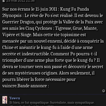
M
25 mai 2011 21:38
e
Sur nos écrans le 15 juin 2011 : Kung Fu Panda
s
s
2Synopsis : Le rêve de Po s`est réalisé. Il est devenu le
a
Guerrier Dragon, qui protège la Vallée de la Paix avec
g
e
ses amis les Cinq Cyclones : Tigresse, Grue, Mante,
Vipère et Singe. Mais cette vie topissime est
menacée par un nouvel ennemi, décidé à conquérir la
Chine et anéantir le kung-fu à l`aide d`une arme
secrète et indestructible. Comment Po pourra-t-il
triompher d`une arme plus forte que le kung-fu ? Il
devra se tourner vers son passé et découvrir le secret
de ses mystérieuses origines. Alors seulement, il
pourra libérer la force nécessaire pour
vaincre.Bande annonce :
Yawen
Et bien, ce fut sympathique. Surréaliste, mais sympathique.