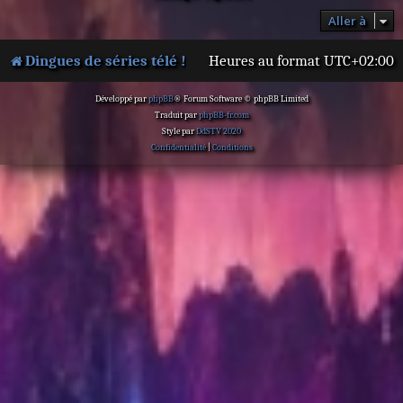
Aller à
Dingues de séries télé !
Heures au format
UTC+02:00
Développé par
phpBB
® Forum Software © phpBB Limited
Traduit par
phpBB-fr.com
Style par
DdSTV 2020
Confidentialité
|
Conditions