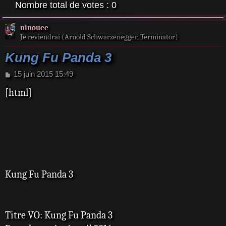
Nombre total de votes :
0
ninouee
Je reviendrai (Arnold Schwarzenegger, Terminator)
Kung Fu Panda 3
M
15 juin 2015 15:49
e
[html]
s
s
a
g
e
Kung Fu Panda 3
Titre VO: Kung Fu Panda 3