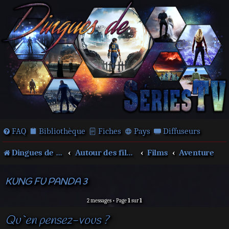
FAQ
Bibliothèque
Fiches
Pays
Diffuseurs
Dingues de séries télé !
Autour des films et séries
Films
Aventure
KUNG FU PANDA 3
2 messages • Page
1
sur
1
Qu`en pensez-vous ?