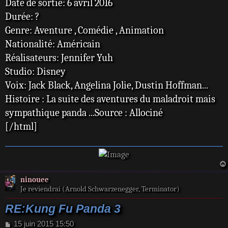
Date de sortie: 6 avril 2016
Durée: ?
Genre: Aventure , Comédie , Animation
Nationalité: Américain
Réalisateurs: Jennifer Yuh
Studio: Disney
Voix: Jack Black, Angelina Jolie, Dustin Hoffman...
Histoire : La suite des aventures du maladroit mais
sympathique panda ...Source : Allociné
[/html]
ninouee
Je reviendrai (Arnold Schwarzenegger, Terminator)
RE:Kung Fu Panda 3
M
15 juin 2015 15:50