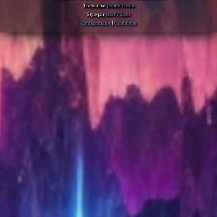
Traduit par
phpBB-fr.com
Style par
DdSTV 2020
Confidentialité
|
Conditions