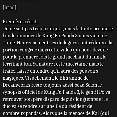
e
[html]
s
s
a
Première a écrit:
g
e
On ne sait pas trop pourquoi, mais la toute première
bande-annonce de Kung Fu Panda 3 nous vient de
Chine. Heureusement, les dialogues sont réduits à la
portion congrue dans cette vidéo qui nous dévoile
pour la première fois le grand méchant du film, le
terrifiant Kai. Sa nature reste incertaine mais le
trailer laisse entendre qu`il aura des pouvoirs
magiques. Visuellement, le film animé de
Dreamworks reste toujours aussi beau.Selon le
synopsis officiel de Kung Fu Panda 3, le gentil Po va
retrouver son père disparu depuis longtemps et le
duo va se rendre sur une île où résident de
nombreux pandas. Alors que la menace de Kai (qui