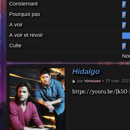
Consternant
0
Pourquoi pas
0
A voir
0
A voir et revoir
Culte
0
Nom
Hidalgo
M
par
ninouee
»
29 sept. 201
e
https://youtu.be/Jk5O-
s
s
a
g
e