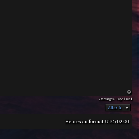
H
a
2 messages • Page
1
sur
1
u
t
Aller à
Heures au format
UTC+02:00