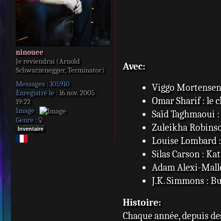
ninouee
Je reviendrai (Arnold
Avec:
Schwarzenegger, Terminator)
Messages :
105910
Viggo Mortensen 
Enregistré le :
16 nov. 2005
Omar Sharif : le 
19:22
Image :
Saïd Taghmaoui :
Genre :
Zuleikha Robinson
Inventaire
Louise Lombard 
Silas Carson : Kat
Adam Alexi-Malle
J.K. Simmons : Buf
Histoire:
Chaque année, depuis des 