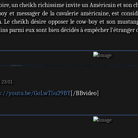
toire, un cheikh richissime invite un Américain et son che
oy et messager de la cavalerie américaine, est consid
. Le cheikh désire opposer le cow-boy et son mustan
ins parmi eux sont bien décidés à empêcher l'étranger de 
6 23:01
s://youtu.be/GoLwT5u29BY
[/BBvideo]