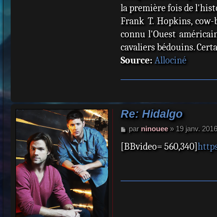
la première fois de l'his
Frank T. Hopkins, cow-b
connu l'Ouest américain
cavaliers bédouins. Certa
Source:
Allociné
Re: Hidalgo
M
par
ninouee
»
19 janv. 201
e
[BBvideo= 560,340]
http
s
s
a
g
e