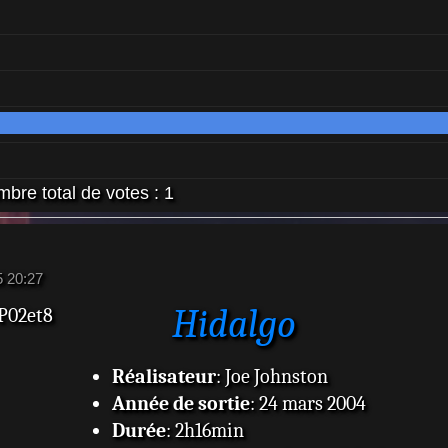
bre total de votes :
1
5 20:27
Hidalgo
P02et8
Réalisateur
: Joe Johnston
Année de sortie
: 24 mars 2004
Durée
: 2h16min