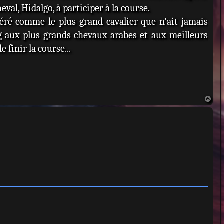
val, Hidalgo, à participer à la course.
éré comme le plus grand cavalier que n'ait jamais
g aux plus grands chevaux arabes et aux meilleurs
finir la course...
H
a
u
t