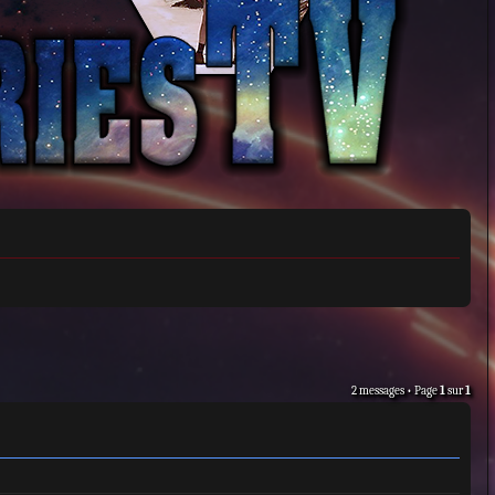
2 messages • Page
1
sur
1