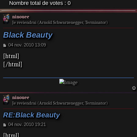
Nombre total de votes :
0
ninouee
Je reviendrai (Arnold Schwarzenegger, Terminator)
Black Beauty
M
04 nov. 2010 13:09
e
[html]
s
s
[/html]
a
g
e
ninouee
Je reviendrai (Arnold Schwarzenegger, Terminator)
RE:Black Beauty
M
04 nov. 2010 19:21
e
[html]
s