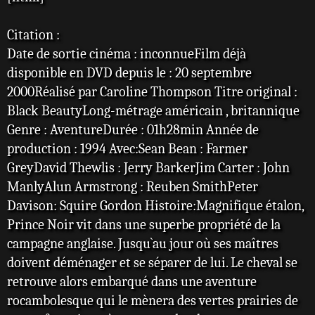
s
a
Citation :
g
e
Date de sortie cinéma : inconnueFilm déjà
disponible en DVD depuis le : 20 septembre
2000Réalisé par Caroline Thompson Titre original :
Black BeautyLong-métrage américain , britannique
Genre : AventureDurée : 01h28min Année de
production : 1994 Avec:Sean Bean : Farmer
GreyDavid Thewlis : Jerry BarkerJim Carter : John
ManlyAlun Armstrong : Reuben SmithPeter
Davison: Squire Gordon Histoire:Magnifique étalon,
Prince Noir vit dans une superbe propriété de la
campagne anglaise. Jusqu`au jour où ses maîtres
doivent déménager et se séparer de lui. Le cheval se
retrouve alors embarqué dans une aventure
rocambolesque qui le mènera des vertes prairies de