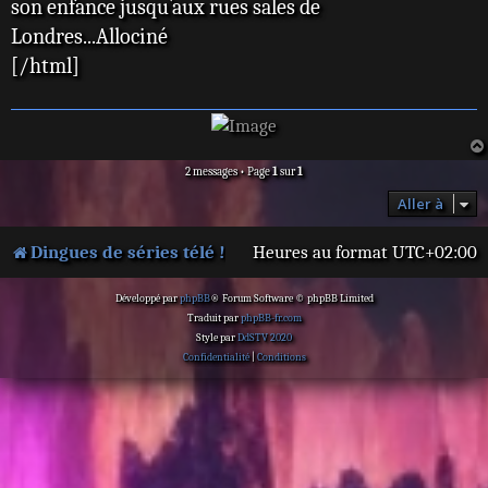
son enfance jusqu`aux rues sales de
Londres...Allociné
[/html]
2 messages • Page
1
sur
1
Aller à
Dingues de séries télé !
Heures au format
UTC+02:00
Développé par
phpBB
® Forum Software © phpBB Limited
Traduit par
phpBB-fr.com
Style par
DdSTV 2020
Confidentialité
|
Conditions