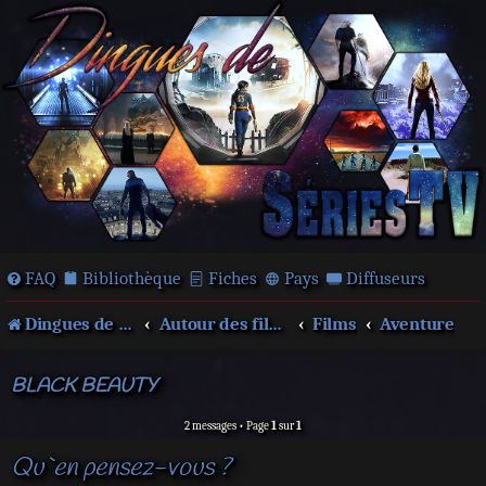
FAQ
Bibliothèque
Fiches
Pays
Diffuseurs
Dingues de séries télé !
Autour des films et séries
Films
Aventure
BLACK BEAUTY
2 messages • Page
1
sur
1
Qu`en pensez-vous ?