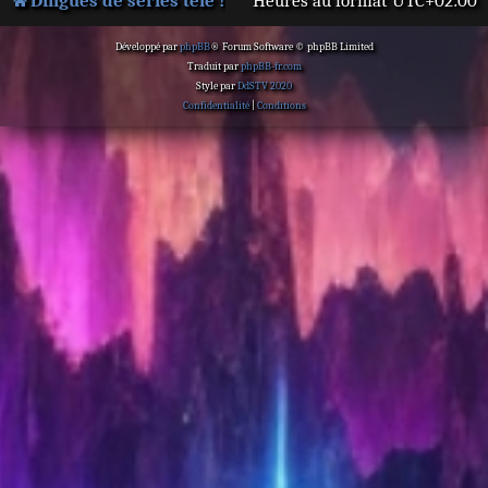
Dingues de séries télé !
Heures au format
UTC+02:00
Développé par
phpBB
® Forum Software © phpBB Limited
Traduit par
phpBB-fr.com
Style par
DdSTV 2020
Confidentialité
|
Conditions