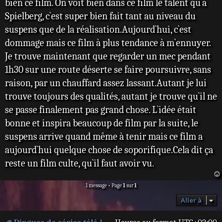
bien ce film. On voit bien dans ce film le talent qu`à
Spielberg, c`est super bien fait tant au niveau du
suspens que de la réalisation.Aujourd`hui, c`est
dommage mais ce film à plus tendance à m`ennuyer.
Je trouve maintenant que regarder un mec pendant
1h30 sur une route déserte se faire poursuivre, sans
raison, par un chauffard assez lassant.Autant je lui
trouve toujours des qualités, autant je trouve qu`il ne
se passe finalement pas grand chose. L`idée était
bonne et inspira beaucoup de film par la suite, le
suspens arrive quand même à tenir mais ce film a
aujourd`hui quelque chose de soporifique.Cela dit ça
reste un film culte, qu`il faut avoir vu.
1 message • Page
1
sur
1
Aller à