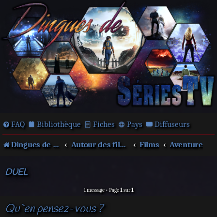
FAQ
Bibliothèque
Fiches
Pays
Diffuseurs
Dingues de séries télé !
Autour des films et séries
Films
Aventure
DUEL
1 message • Page
1
sur
1
Qu`en pensez-vous ?