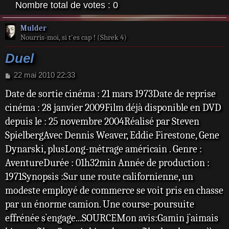
Nombre total de votes :
0
Mulder
Nourris-moi, si t'es cap ! (Shrek 4)
Duel
M
22 mai 2010 22:33
e
Date de sortie cinéma : 21 mars 1973Date de reprise
s
s
cinéma : 28 janvier 2009Film déjà disponible en DVD
a
depuis le : 25 novembre 2004Réalisé par Steven
g
e
SpielbergAvec Dennis Weaver, Eddie Firestone, Gene
Dynarski, plusLong-métrage américain . Genre :
AventureDurée : 01h32min Année de production :
1971Synopsis :Sur une route californienne, un
modeste employé de commerce se voit pris en chasse
par un énorme camion. Une course-poursuite
effrénée s`engage...SOURCEMon avis:Gamin j`aimais