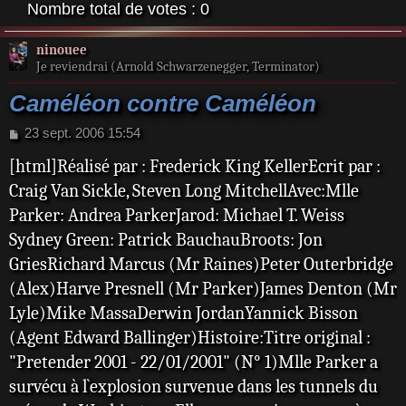
Nombre total de votes :
0
ninouee
Je reviendrai (Arnold Schwarzenegger, Terminator)
Caméléon contre Caméléon
M
23 sept. 2006 15:54
e
[html]Réalisé par : Frederick King KellerEcrit par :
s
s
Craig Van Sickle, Steven Long MitchellAvec:Mlle
a
Parker: Andrea ParkerJarod: Michael T. Weiss
g
e
Sydney Green: Patrick BauchauBroots: Jon
GriesRichard Marcus (Mr Raines)Peter Outerbridge
(Alex)Harve Presnell (Mr Parker)James Denton (Mr
Lyle)Mike MassaDerwin JordanYannick Bisson
(Agent Edward Ballinger)Histoire:Titre original :
"Pretender 2001 - 22/01/2001" (N° 1)Mlle Parker a
survécu à l`explosion survenue dans les tunnels du