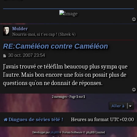
Mulder
Nourris-moi, si t'es cap ! (Shrek 4)
RE:Caméléon contre Caméléon
M
30 oct. 2007 23:54
e
J`avais trouvé ce téléfilm beaucoup plus sympa que
s
s
l`autre. Mais bon encore une fois on posait plus de
a
questions qu`on ne donnait de réponses.
g
e
2 messages • Page
1
sur
1
Aller à
Dingues de séries télé !
Heures au format
UTC+02:00
Développé par
phpBB
® Forum Software © phpBB Limited