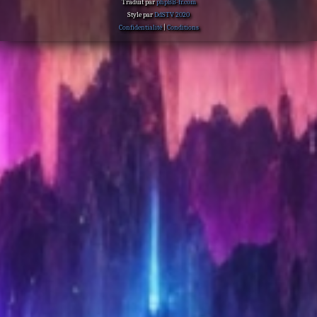
Traduit par
phpBB-fr.com
Style par
DdSTV 2020
Confidentialité
|
Conditions