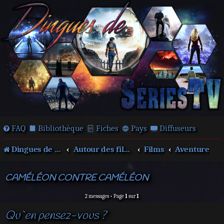
FAQ
Bibliothèque
Fiches
Pays
Diffuseurs
Dingues de séries télé !
Autour des films et séries
Films
Aventure
CAMÉLÉON CONTRE CAMÉLÉON
2 messages • Page
1
sur
1
Qu`en pensez-vous ?