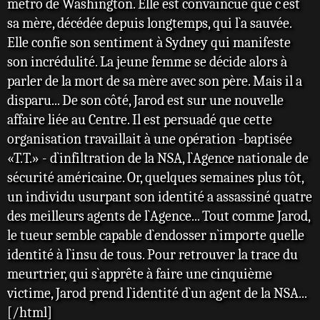
métro de Washington. Elle est convaincue que c`est
sa mère, décédée depuis longtemps, qui l`a sauvée.
Elle confie son sentiment à Sydney qui manifeste
son incrédulité. La jeune femme se décide alors à
parler de la mort de sa mère avec son père. Mais il a
disparu... De son côté, Jarod est sur une nouvelle
affaire liée au Centre. Il est persuadé que cette
organisation travaillait à une opération -baptisée
«T.T.» - d`infiltration de la NSA, l`Agence nationale de
sécurité américaine. Or, quelques semaines plus tôt,
un individu usurpant son identité a assassiné quatre
des meilleurs agents de l`Agence... Tout comme Jarod,
le tueur semble capable d`endosser n`importe quelle
identité à l`insu de tous. Pour retrouver la trace du
meurtrier, qui s`apprête à faire une cinquième
victime, Jarod prend l`identité d`un agent de la NSA...
[/html]