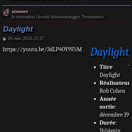
ninouee
Je reviendrai (Arnold Schwarzenegger, Terminator)
Daylight
M
05 nov. 2015 22:27
e
Daylight
https://youtu.be/3dLP40Y9F5M
s
s
a
g
Titre V
e
Daylight
Réalisateur
:
Rob Cohen
Année 
sortie
: 1
décembre 199
Durée
:
1h54min