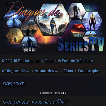
FAQ
Bibliothèque
Fiches
Pays
Diffuseurs
Dingues de séries télé !
Autour des films et séries
Films
Catastrophe
DAYLIGHT
5 messages • Page
1
sur
1
Que pensez-vous de ce film?