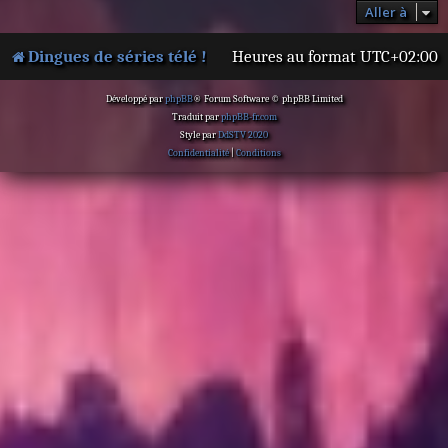
Aller à
Dingues de séries télé !
Heures au format
UTC+02:00
Développé par
phpBB
® Forum Software © phpBB Limited
Traduit par
phpBB-fr.com
Style par
DdSTV 2020
Confidentialité
|
Conditions