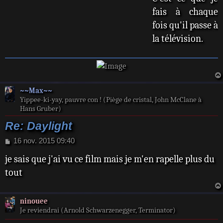
fais à chaque
fois qu'il passe à
la télévision.
~~Max~~
Yippee-ki-yay, pauvre con ! (Piège de cristal, John McClane à
Hans Gruber)
Re: Daylight
M
16 nov. 2015 09:40
e
je sais que j'ai vu ce film mais je m'en rapelle plus du
s
s
tout
a
g
e
ninouee
Je reviendrai (Arnold Schwarzenegger, Terminator)