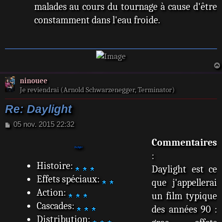
malades au cours du tournage à cause d'être
constamment dans l'eau froide.
ninouee
Je reviendrai (Arnold Schwarzenegger, Terminator)
Re: Daylight
M
05 nov. 2015 22:32
e
Commentaires
s
s
Daylight
:
a
Histoire:
Daylight est ce
g
e
Effets spéciaux:
que j'appellerai
Action:
un film typique
Cascades:
des années 90 :
Distribution: