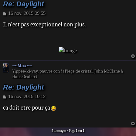
Re: Daylight
M
16 nov. 2015 09:55
e
Il n'est pas exceptionnel non plus.
s
s
a
g
e
~~Max~~
Yippee-ki-yay, pauvre con ! (Piège de cristal, John McClane à
Hans Gruber)
Re: Daylight
M
16 nov. 2015 10:12
e
ca doit etre pour ça
s
s
a
g
e
5 messages • Page
1
sur
1