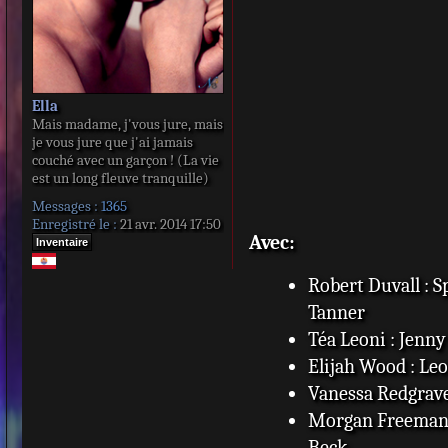
Ella
Mais madame, j'vous jure, mais
je vous jure que j'ai jamais
couché avec un garçon ! (La vie
est un long fleuve tranquille)
Messages :
1365
Enregistré le :
21 avr. 2014 17:50
Avec:
Inventaire
Robert Duvall : 
Tanner
Téa Leoni : Jenny
Elijah Wood : Le
Vanessa Redgrave
Morgan Freeman 
Beck