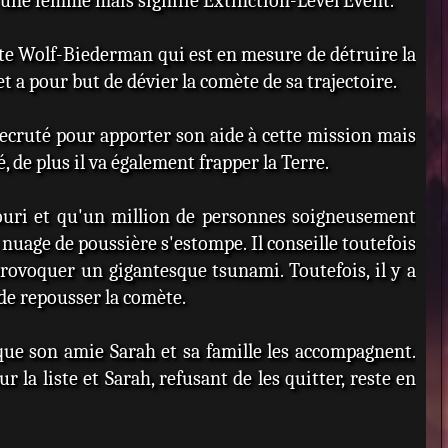
s une femme mais signifie Extinction-Level Event.
ète Wolf-Biederman qui est en mesure de détruire la
t a pour but de dévier la comète de sa trajectoire.
ecruté pour apporter son aide à cette mission mais
é, de plus il va également frapper la Terre.
souri et qu'un million de personnes soigneusement
nuage de poussière s'estompe. Il conseille toutefois
provoquer un gigantesque tsunami. Toutefois, il y a
 de repousser la comète.
 que son amie Sarah et sa famille les accompagnent.
 la liste et Sarah, refusant de les quitter, reste en