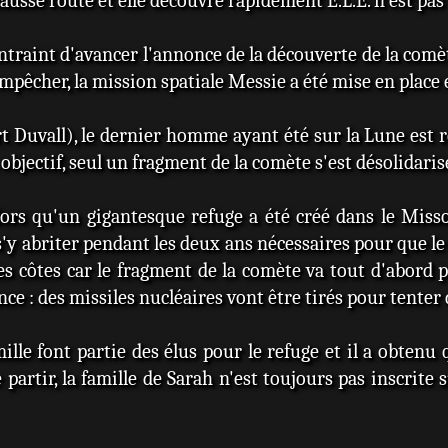
fausse route et elle découvre rapidement E.L.E. n'est pa
ntraint d'avancer l'annonce de la découverte de la com
empêcher, la mission spatiale Messie a été mise en place e
 Duvall), le dernier homme ayant été sur la Lune est r
 objectif, seul un fragment de la comète s'est désolidaris
ors qu'un gigantesque refuge a été créé dans le Mis
'y abriter pendant les deux ans nécessaires pour que le 
les côtes car le fragment de la comète va tout d'abord 
ce : des missiles nucléaires vont être tirés pour tenter
lle font partie des élus pour le refuge et il a obtenu
rtir, la famille de Sarah n'est toujours pas inscrite sur