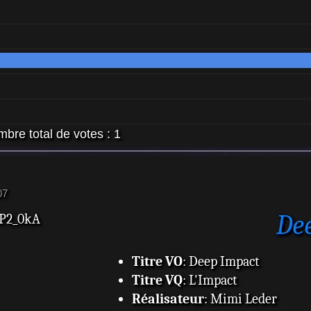
bre total de votes :
1
07
De
IP2_0kA
Titre VO
: Deep Impact
Titre VQ
: L'Impact
Réalisateur
: Mimi Leder