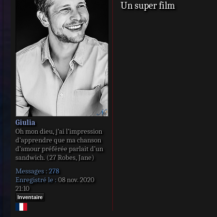
Un super film
s
s
a
g
e
Giulia
Oh mon dieu, j’ai l’impression
d’apprendre que ma chanson
d’amour préférée parlait d’un
sandwich. (27 Robes, Jane)
Messages :
278
Enregistré le :
08 nov. 2020
21:10
Inventaire