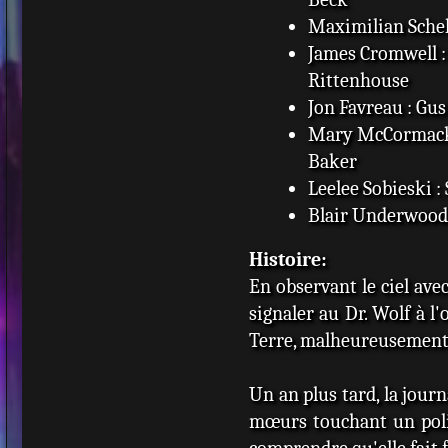
Maximilian Schell
James Cromwell :
Rittenhouse
Jon Favreau : Gu
Mary McCormack
Baker
Leelee Sobieski 
Blair Underwood
Histoire:
En observant le ciel ave
signaler au Dr. Wolf à l'
Terre, malheureusement i
Un an plus tard, la jour
mœurs touchant un polit