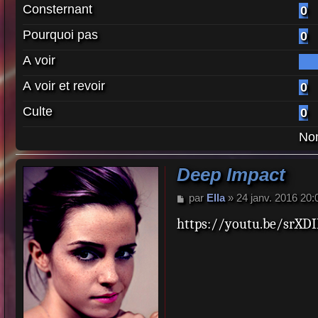
Consternant
0
Pourquoi pas
0
A voir
A voir et revoir
0
Culte
0
Nom
Deep Impact
M
par
Ella
»
24 janv. 2016 20:
e
https://youtu.be/srXD
s
s
a
g
e