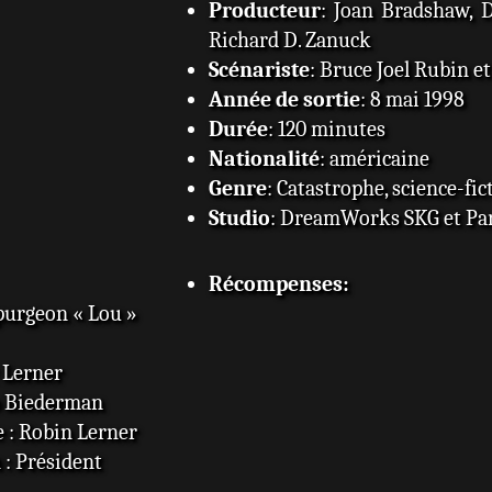
Producteur
: Joan Bradshaw, D
Richard D. Zanuck
Scénariste
: Bruce Joel Rubin e
Année de sortie
: 8 mai 1998
Durée
: 120 minutes
Nationalité
: américaine
Genre
: Catastrophe, science-fic
Studio
: DreamWorks SKG et Pa
Récompenses:
Spurgeon « Lou »
 Lerner
o Biederman
 : Robin Lerner
: Président