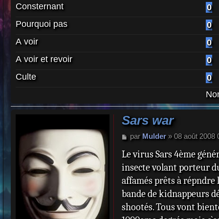
Consternant
0
Pourquoi pas
0
A voir
0
A voir et revoir
0
Culte
0
Nom
Sars war
M
par
Mulder
»
08 août 2008 
e
Le virus Sars 4ème génér
s
s
insecte volant porteur d
a
affamés prêts à répndre 
g
e
bande de kidnappeurs déb
shootés. Tous vont bient