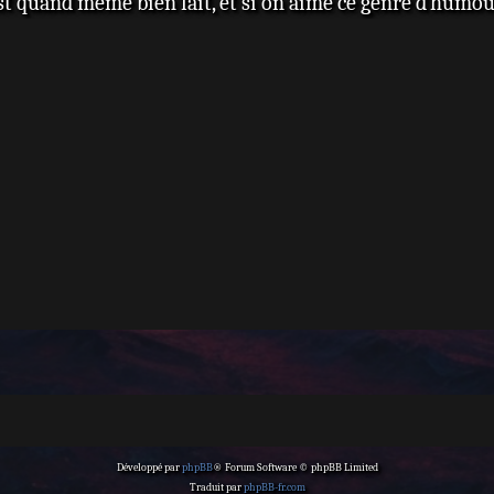
t quand même bien fait, et si on aime ce genre d`humour
Développé par
phpBB
® Forum Software © phpBB Limited
Traduit par
phpBB-fr.com