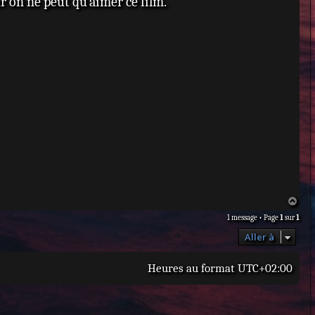
 on ne peut qu`aimer ce film.
H
a
1 message • Page
1
sur
1
u
t
Aller à
Heures au format
UTC+02:00