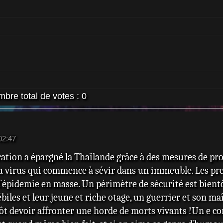
bre total de votes :
0
02:47
ation a épargné la Thaïlande grâce à des mesures de pr
u virus qui commence à sévir dans un immeuble. Les pre
l`épidemie en masse. Un périmètre de sécurité est bientô
iles et leur jeune et riche otage, un guerrier et son ma
ôt devoir affronter une horde de morts vivants !Un e c