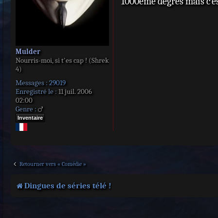
1000eme degrés mais c`es
Mulder
Nourris-moi, si t'es cap ! (Shrek
4)
Messages :
29019
Enregistré le :
11 juil. 2006
02:00
Genre :
Inventaire
Retourner vers « Comédie »
Dingues de séries télé !