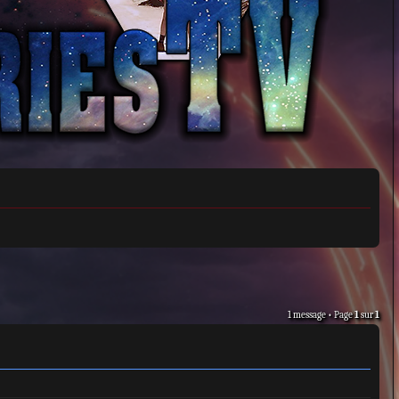
1 message • Page
1
sur
1