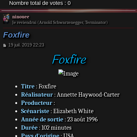
Nombre total de votes :
0
ninouee
Je reviendrai (Arnold Schwarzenegger, Terminator)
Foxfire
M
19 juil. 2019 22:23
e
Foxfire
s
s
a
g
e
Titre
: Foxfire
Réalisateur
: Annette Haywood-Carter
Producteur
:
Scénariste
: Elizabeth White
Année de sortie
: 23 août 1996
Durée
: 102 minutes
Pays d'origine
: USA