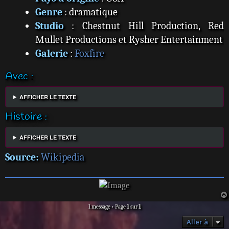
Genre
: dramatique
Studio
: Chestnut Hill Production, Red
Mullet Productions et Rysher Entertainment
Galerie
:
Foxfire
Avec :
AFFICHER LE TEXTE
Histoire :
AFFICHER LE TEXTE
Source:
Wikipedia
1 message • Page
1
sur
1
Aller à