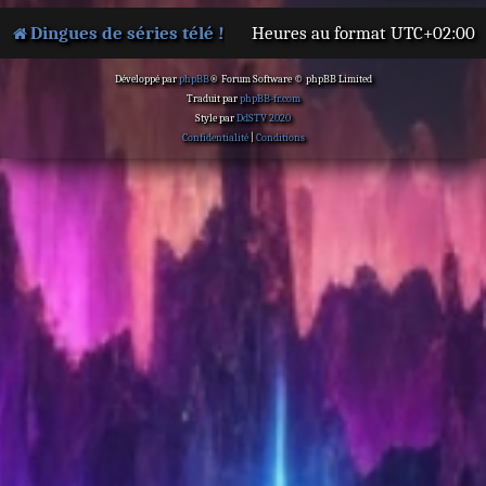
Dingues de séries télé !
Heures au format
UTC+02:00
Développé par
phpBB
® Forum Software © phpBB Limited
Traduit par
phpBB-fr.com
Style par
DdSTV 2020
Confidentialité
|
Conditions