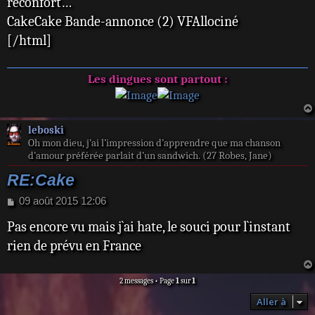
réconfort…
CakeCake Bande-annonce (2) VFAllociné
[/html]
Les dingues sont partout :
leboski
Oh mon dieu, j’ai l’impression d’apprendre que ma chanson
d’amour préférée parlait d’un sandwich. (27 Robes, Jane)
RE:Cake
M
09 août 2015 12:06
e
Pas encore vu mais j`ai hate, le souci pour l`instant
s
s
rien de prévu en France
a
g
e
2 messages • Page
1
sur
1
Aller à