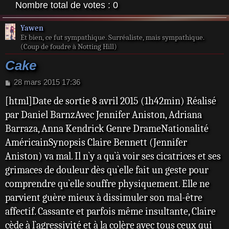
Nombre total de votes :
0
Yawen
Et bien, ce fut sympathique. Surréaliste, mais sympathique.
(Coup de foudre à Notting Hill)
Cake
M
28 mars 2015 17:36
e
[html]Date de sortie 8 avril 2015 (1h42min) Réalisé
s
s
par Daniel BarnzAvec Jennifer Aniston, Adriana
a
Barraza, Anna Kendrick Genre DrameNationalité
g
e
AméricainSynopsis Claire Bennett (Jennifer
Aniston) va mal. Il n`y a qu`à voir ses cicatrices et ses
grimaces de douleur dès qu`elle fait un geste pour
comprendre qu`elle souffre physiquement. Elle ne
parvient guère mieux à dissimuler son mal-être
affectif. Cassante et parfois même insultante, Claire
cède à l`agressivité et à la colère avec tous ceux qui