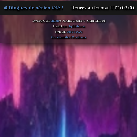
Dingues de séries télé !
Heures au format
UTC+02:00
Développé par
phpBB
® Forum Software © phpBB Limited
Traduit par
phpBB-fr.com
Style par
DdSTV 2020
Confidentialité
|
Conditions