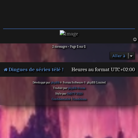
2 messages • Page
1
sur
1
Aller à
Dingues de séries télé !
Heures au format
UTC+02:00
Développé par
phpBB
® Forum Software © phpBB Limited
Traduit par
phpBB-fr.com
Style par
DdSTV 2020
Confidentialité
|
Conditions