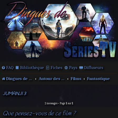
FAQ
Bibliothèque
Fiches
Pays
Diffuseurs
Dingues de séries télé !
Autour des films et séries
Films
Fantastique
JUMANJI 3
2 messages • Page
1
sur
1
Que pensez-vous de ce film ?