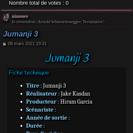
Nombre total de votes :
0
ninouee
Je reviendrai (Arnold Schwarzenegger, Terminator)
Jumanji 3
M
08 mars 2021 19:31
e
Jumanji 3
s
s
a
g
Fiche technique
e
Titre
: Jumanji 3
Réalisateur
: Jake Kasdan
Producteur
: Hiram Garcia
Scénariste
:
Année de sortie
:
Durée
: