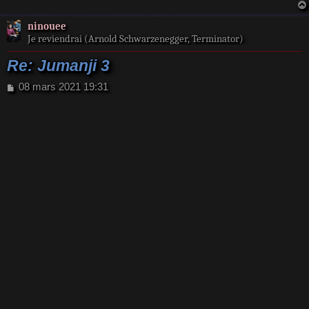
ninouee
Je reviendrai (Arnold Schwarzenegger, Terminator)
Re: Jumanji 3
M
08 mars 2021 19:31
e
s
s
a
g
e