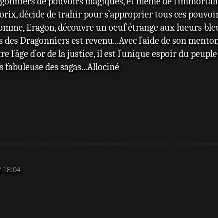
ragonniers de pouvoirs magiques, et même de l`immortalit
torix, décide de trahir pour s`approprier tous ces pouvoir
mme, Eragon, découvre un oeuf étrange aux lueurs bleues
s des Dragonniers est revenu...Avec l`aide de son mentor,
re l`âge d`or de la justice, il est l`unique espoir du peupl
us fabuleuse des sagas...Allociné
2 18:04