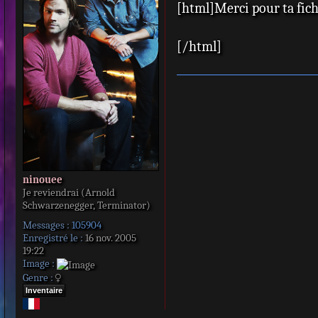
[html]Merci pour ta fiche
s
s
a
[/html]
g
e
ninouee
Je reviendrai (Arnold
Schwarzenegger, Terminator)
Messages :
105904
Enregistré le :
16 nov. 2005
19:22
Image :
Genre :
Inventaire