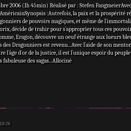
mbre 2006 (1h 45min) Réalisé par : Stefen FangmeierAvec:
AméricainSynopsis :Autrefois, la paix et la prospérité r
ragonniers de pouvoirs magiques, et même de l`immortalit
torix, décide de trahir pour s`approprier tous ces pouvoir
mme, Eragon, découvre un oeuf étrange aux lueurs bleues
s des Dragonniers est revenu...Avec l`aide de son mentor,
re l`âge d`or de la justice, il est l`unique espoir du peupl
us fabuleuse des sagas...Allociné
 18:26