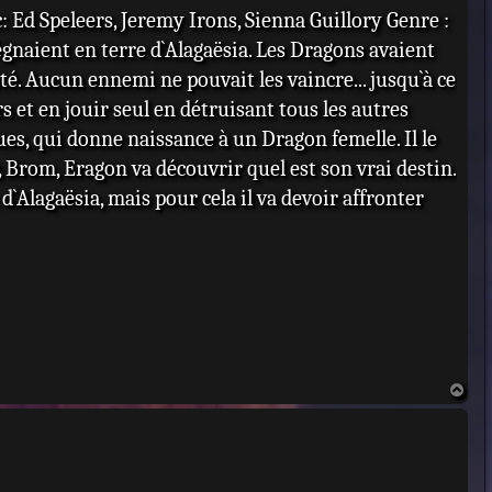
 Ed Speleers, Jeremy Irons, Sienna Guillory Genre :
égnaient en terre d`Alagaësia. Les Dragons avaient
é. Aucun ennemi ne pouvait les vaincre... jusqu`à ce
s et en jouir seul en détruisant tous les autres
, qui donne naissance à un Dragon femelle. Il le
 Brom, Eragon va découvrir quel est son vrai destin.
e d`Alagaësia, mais pour cela il va devoir affronter
H
a
u
t