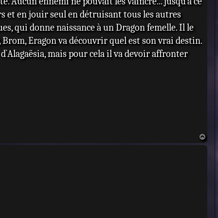
é. Aucun ennemi ne pouvait les vaincre... jusqu`à ce
s et en jouir seul en détruisant tous les autres
, qui donne naissance à un Dragon femelle. Il le
 Brom, Eragon va découvrir quel est son vrai destin.
e d`Alagaësia, mais pour cela il va devoir affronter
H
a
u
t