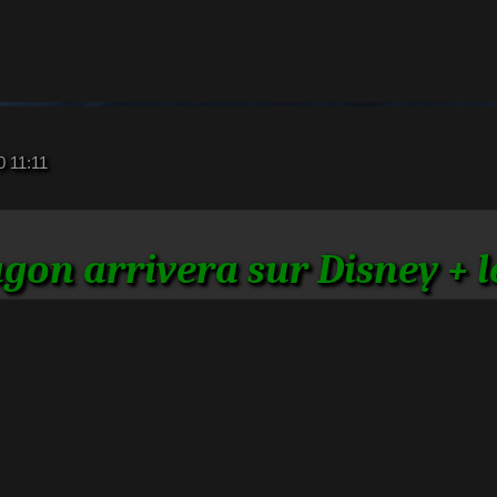
0 11:11
gon arrivera sur Disney + le