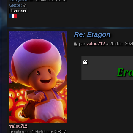
Genre :
Inventaire
Re: Eragon
M
par
valou712
»
20 déc. 202
e
s
s
a
Era
g
e
valou712
Je suis une célébrité sur DDSTV