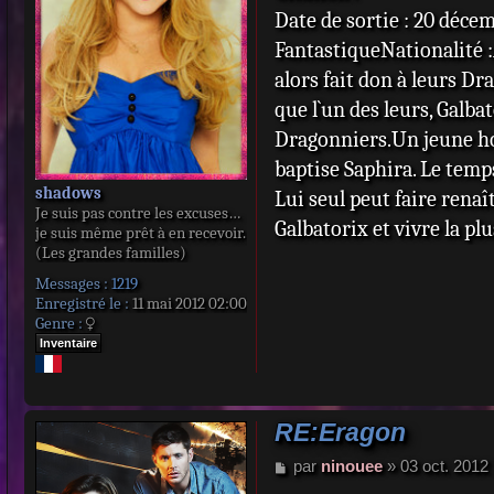
e
Date de sortie : 20 déce
FantastiqueNationalité :
alors fait don à leurs D
que l`un des leurs, Galba
Dragonniers.Un jeune ho
baptise Saphira. Le temp
shadows
Lui seul peut faire renaît
Je suis pas contre les excuses…
Galbatorix et vivre la pl
je suis même prêt à en recevoir.
(Les grandes familles)
Messages :
1219
Enregistré le :
11 mai 2012 02:00
Genre :
Inventaire
RE:Eragon
M
par
ninouee
»
03 oct. 2012
e