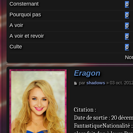
Consternant
0
Pourquoi pas
0
A voir
0
A voir et revoir
0
Culte
0
Nom
Eragon
M
par
shadows
»
03 oct. 201
e
s
s
a
Citation :
g
e
Date de sortie : 20 déce
FantastiqueNationalité :