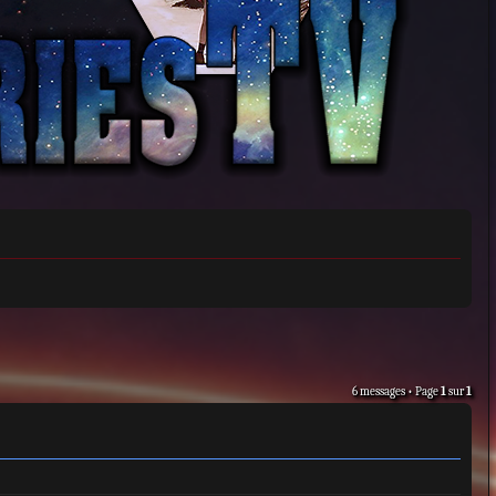
6 messages • Page
1
sur
1