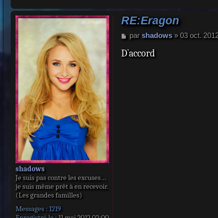
RE:Eragon
M
par
shadows
»
03 oct. 201
e
D`accord
s
s
a
g
e
shadows
Je suis pas contre les excuses…
je suis même prêt à en recevoir.
(Les grandes familles)
Messages :
1219
Enregistré le :
11 mai 2012 02:00