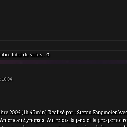
bre total de votes :
0
2 18:04
mbre 2006 (1h 45min) Réalisé par : Stefen FangmeierAvec:
AméricainSynopsis :Autrefois, la paix et la prospérité r