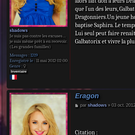
alors fait don à leurs D
que l`un des leurs, Galba
Dragonniers.Un jeune ho
baptise Saphira. Le temp
shadows
Lui seul peut faire renaît
Je suis pas contre les excuses…
Galbatorix et vivre la pl
je suis même prêt à en recevoir.
(Les grandes familles)
Messages :
1219
Enregistré le :
11 mai 2012 02:00
Genre :
Inventaire
Eragon
M
par
shadows
»
03 oct. 201
e
s
s
a
Citation :
g