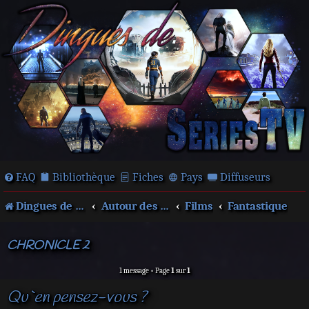
FAQ
Bibliothèque
Fiches
Pays
Diffuseurs
Dingues de séries télé !
Autour des films et séries
Films
Fantastique
CHRONICLE 2
1 message • Page
1
sur
1
Qu`en pensez-vous ?