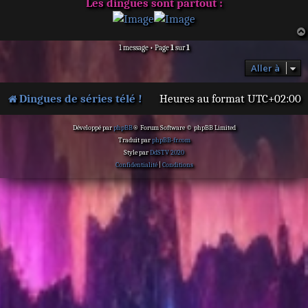
Les dingues sont partout :
1 message • Page
1
sur
1
Aller à
Dingues de séries télé !
Heures au format
UTC+02:00
Développé par
phpBB
® Forum Software © phpBB Limited
Traduit par
phpBB-fr.com
Style par
DdSTV 2020
Confidentialité
|
Conditions