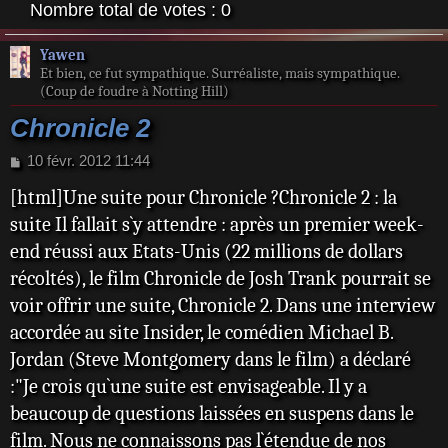
Nombre total de votes :
0
Yawen
Et bien, ce fut sympathique. Surréaliste, mais sympathique.
(Coup de foudre à Notting Hill)
Chronicle 2
M
10 févr. 2012 11:44
e
[html]Une suite pour Chronicle ?Chronicle 2 : la
s
s
suite Il fallait s`y attendre : après un premier week-
a
end réussi aux Etats-Unis (22 millions de dollars
g
e
récoltés), le film Chronicle de Josh Trank pourrait se
voir offrir une suite, Chronicle 2. Dans une interview
accordée au site Insider, le comédien Michael B.
Jordan (Steve Montgomery dans le film) a déclaré
:"Je crois qu`une suite est envisageable. Il y a
beaucoup de questions laissées en suspens dans le
film. Nous ne connaissons pas l`étendue de nos