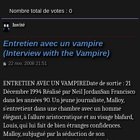
Nombre total de votes :
0
Invité
Entretien avec un vampire
(Interview with the Vampire)
M
22 nov. 2008 21:51
e
s
s
ENTRETIEN AVEC UN VAMPIREDate de sortie : 21
a
Décembre 1994 Réalisé par Neil JordanSan Francisco
g
e
dans les années 90. Un jeune journaliste, Malloy,
s`entretient dans une chambre avec un homme
élégant, à l`allure aristocratique et au visage blafard,
Louis, qui lui fait de bien étranges confidences.
Malloy, subjugué par la séduction de son