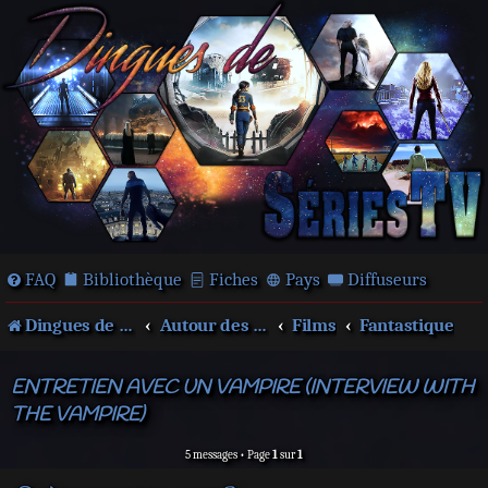
FAQ
Bibliothèque
Fiches
Pays
Diffuseurs
Dingues de séries télé !
Autour des films et séries
Films
Fantastique
ENTRETIEN AVEC UN VAMPIRE (INTERVIEW WITH
THE VAMPIRE)
5 messages • Page
1
sur
1