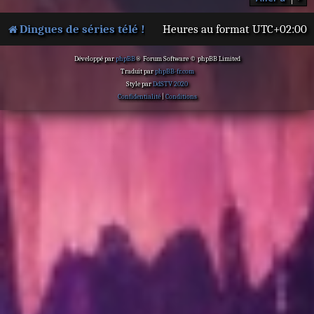
Dingues de séries télé !
Heures au format
UTC+02:00
Développé par
phpBB
® Forum Software © phpBB Limited
Traduit par
phpBB-fr.com
Style par
DdSTV 2020
Confidentialité
|
Conditions