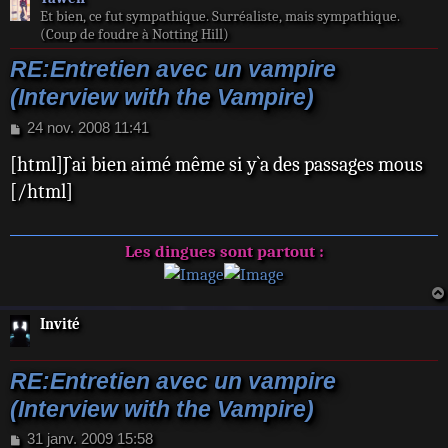
Et bien, ce fut sympathique. Surréaliste, mais sympathique.
(Coup de foudre à Notting Hill)
RE:Entretien avec un vampire
(Interview with the Vampire)
M
24 nov. 2008 11:41
e
[html]J`ai bien aimé même si y`a des passages mous
s
s
[/html]
a
g
e
Les dingues sont partout :
Invité
RE:Entretien avec un vampire
(Interview with the Vampire)
M
31 janv. 2009 15:58