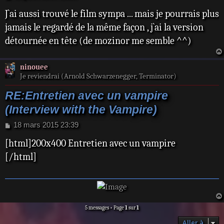
e
J`ai aussi trouvé le film sympa ... mais je pourrais plus
s
s
jamais le regardé de la même façon , j`ai la version
a
détournée en tête (de mozinor me semble ^^)
g
e
ninouee
Je reviendrai (Arnold Schwarzenegger, Terminator)
RE:Entretien avec un vampire
(Interview with the Vampire)
M
18 mars 2015 23:39
e
[html]200x400 Entretien avec un vampire
s
s
[/html]
a
g
e
5 messages • Page
1
sur
1
Aller à