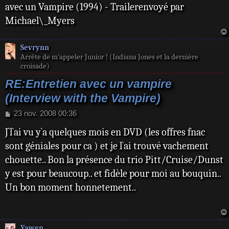
avec un Vampire (1994) - Trailerenvoyé par
Michael\_Myers
Sevrynn
Arrête de m’appeler Junior ! (Indiana Jones et la dernière
croisade)
RE:Entretien avec un vampire
(Interview with the Vampire)
M
23 nov. 2008 00:36
e
J`l`ai vu y`a quelques mois en DVD (les offres fnac
s
s
sont géniales pour ca ) et je l`ai trouvé vachement
a
chouette.. Bon la présence du trio Pitt/Cruise/Dunst
g
e
y est pour beaucoup.. et fidèle pour moi au bouquin..
Un bon moment honnetement..
Yawen