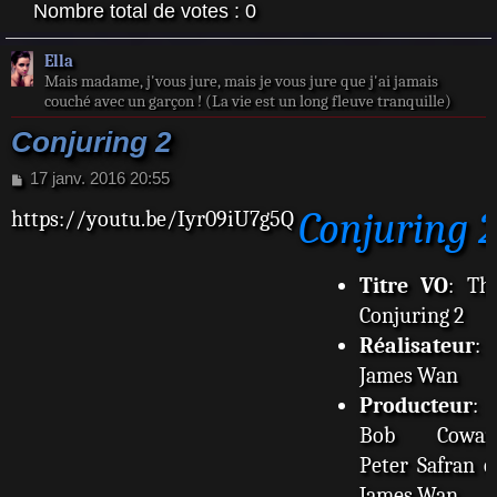
Nombre total de votes :
0
Ella
Mais madame, j'vous jure, mais je vous jure que j'ai jamais
couché avec un garçon ! (La vie est un long fleuve tranquille)
Conjuring 2
M
17 janv. 2016 20:55
e
Conjuring 
https://youtu.be/Iyr09iU7g5Q
s
s
a
g
Titre VO
: Th
e
Conjuring 2
Réalisateur
:
James Wan
Producteur
:
Bob Cowan
Peter Safran e
James Wan