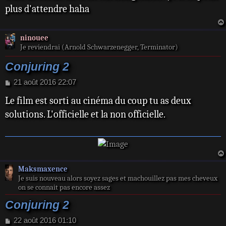
s
plus d'attendre haha
a
g
e
ninouee
Je reviendrai (Arnold Schwarzenegger, Terminator)
Conjuring 2
M
21 août 2016 22:07
e
Le film est sorti au cinéma du coup tu as deux
s
s
solutions. L'officielle et la non officielle.
a
g
e
Maksmaxence
Je suis nouveau alors soyez sages et machouillez pas mes cheveux
on se connait pas encore assez
Conjuring 2
M
22 août 2016 01:10