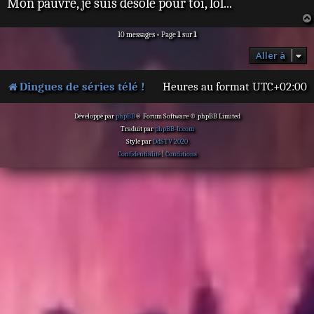
Mon pauvre, je suis désolé pour toi, lol...
10 messages • Page
1
sur
1
Aller à
Dingues de séries télé !
Heures au format
UTC+02:00
Développé par
phpBB
® Forum Software © phpBB Limited
Traduit par
phpBB-fr.com
Style par
DdSTV 2020
Confidentialité
|
Conditions