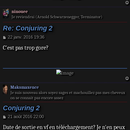
ninouee
Je reviendrai (Arnold Schwarzenegger, Terminator)
Re: Conjuring 2
M
22 janv. 2016 19:36
e
C'est pas trop gore?
s
s
a
g
e
Maksmaxence
Je suis nouveau alors soyez sages et machouillez pas mes cheveux
on se connait pas encore assez
Conjuring 2
M
21 août 2016 22:00
e
Date de sortie en vf en téléchargement? Je n'en peux
s