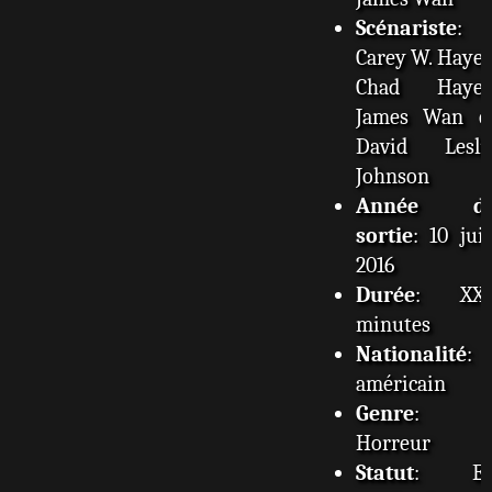
Scénariste
:
Carey W. Hayes
Chad Hayes
James Wan e
David Lesli
Johnson
Année d
sortie
: 10 jui
2016
Durée
: XX
minutes
Nationalité
:
américain
Genre
:
Horreur
Statut
: E