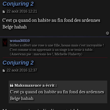
Conjuring 2
M
22 août 2016 12:21
e
C'est ça quand on habite au fin fond des ardennes
s
s
Belge hahah
a
g
e
wotan30310
Stifler a offert une rose à une fille, houaa mais c’est incroyable !
C’est comme si on apprenait à un singe à se tenir à table.
(American pie : marions-les !, Michelle Flaherty)
Conjuring 2
M
22 août 2016 12:37
e
s
s
Maksmaxence a écrit :
a
C'est ça quand on habite au fin fond des ardennes
g
e
Belge hahah