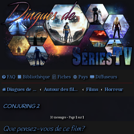
FAQ
Bibliothèque
Fiches
Pays
Diffuseurs
Dingues de séries télé !
Autour des films et séries
Films
Horreur
CONJURING 2
10 messages • Page
1
sur
1
Que pensez-vous de ce film?