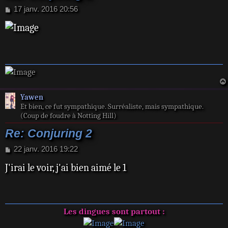
M
17 janv. 2016 20:56
e
s
s
a
g
e
Yawen
Et bien, ce fut sympathique. Surréaliste, mais sympathique.
(Coup de foudre à Notting Hill)
Re: Conjuring 2
M
22 janv. 2016 19:22
e
J'irai le voir, j'ai bien aimé le 1
s
s
a
g
e
Les dingues sont partout :