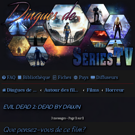
FAQ
Bibliothèque
Fiches
Pays
Diffuseurs
Dingues de séries télé !
Autour des films et séries
Films
Horreur
EVIL DEAD 2: DEAD BY DAWN
3 messages • Page
1
sur
1
Que pensez-vous de ce film?