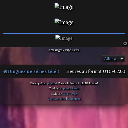
3 messages • Page
1
sur
1
Aller à
Dingues de séries télé !
Heures au format
UTC+02:00
Développé par
phpBB
® Forum Software © phpBB Limited
Traduit par
phpBB-fr.com
Style par
DdSTV 2020
Confidentialité
|
Conditions