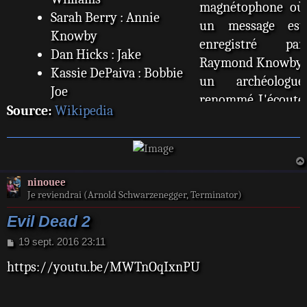
magnétophone où
Sarah Berry : Annie
un message est
Knowby
enregistré par
Dan Hicks : Jake
Raymond Knowby,
Kassie DePaiva : Bobbie
un archéologue
Joe
renommé. L'écoute
Denise Bixler : Linda
Source:
Wikipedia
du message par
Richard Domeier : Le
Ash réanime les
professeur Ed Getley
esprits maléfiques
John Peakes (VF : Jean
de la forêt et
ninouee
Berger) : Le professeur
possède sa petite-
Je reviendrai (Arnold Schwarzenegger, Terminator)
Raymond Knowby
amie. Il la retrouve
Evil Dead 2
Lou Hancock : Henrietta
possédée et lui
Knowby
M
19 sept. 2016 23:11
coupe la tête... au
e
Ted Raimi : Henrietta
matin, il est lui-
https://youtu.be/MWTnOqIxnPU
s
possédée
s
même possédé
a
mais se réveille
g