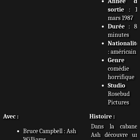
Année d
sortie
: 1
mars 1987
Durée
: 8
minutes
Nationalité
: américain
Genre
comédie
horrifique
Studio
Rosebud
Pictures
Avec :
Histoire :
Dans la cabane,
Bruce Campbell : Ash
Ash découvre un
Williams