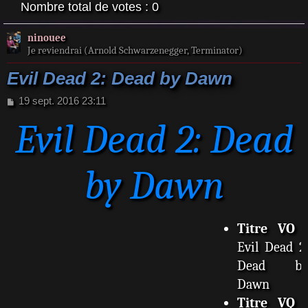
Nombre total de votes :
0
ninouee
Je reviendrai (Arnold Schwarzenegger, Terminator)
Evil Dead 2: Dead by Dawn
M
19 sept. 2016 23:11
e
Evil Dead 2: Dead
s
s
a
g
by Dawn
e
Titre VO
Evil Dead 2
Dead b
Dawn
Titre VQ