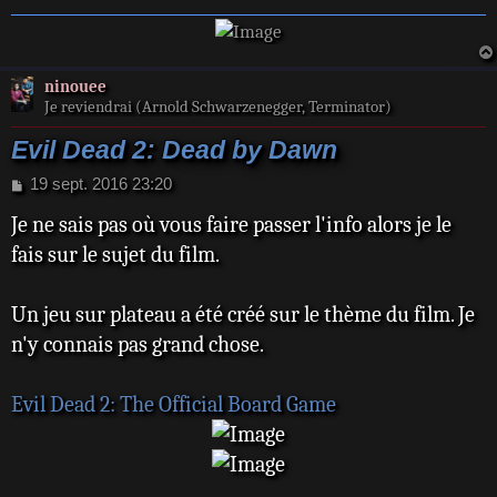
e
libéré de la
présence
maléfique, sans
ninouee
Je reviendrai (Arnold Schwarzenegger, Terminator)
explication, en
pleine forêt.
Evil Dead 2: Dead by Dawn
M
19 sept. 2016 23:20
e
Je ne sais pas où vous faire passer l'info alors je le
s
s
fais sur le sujet du film.
a
g
e
Un jeu sur plateau a été créé sur le thème du film. Je
n'y connais pas grand chose.
Evil Dead 2: The Official Board Game