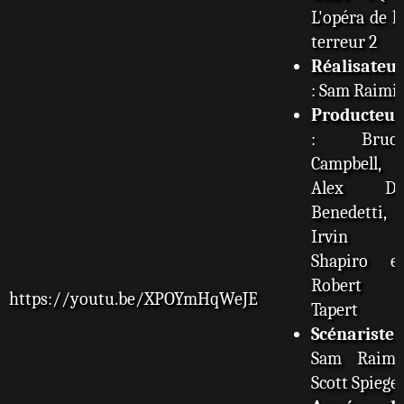
L'opéra de l
terreur 2
Réalisateu
: Sam Raimi
Producteur
: Bruc
Campbell,
Alex D
Benedetti,
Irvin
Shapiro e
Robert
https://youtu.be/XPOYmHqWeJE
Tapert
Scénariste
Sam Raimi
Scott Spiegel