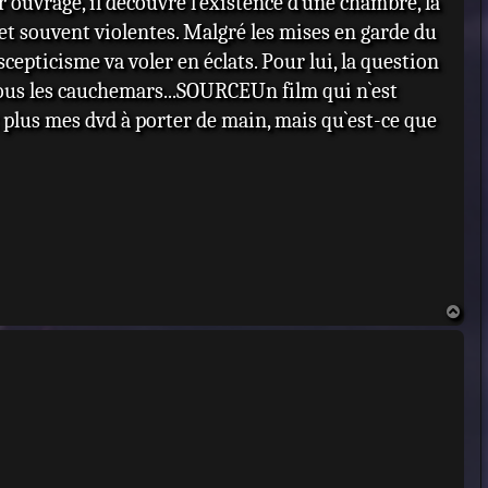
r ouvrage, il découvre l`existence d`une chambre, la
t souvent violentes. Malgré les mises en garde du
 scepticisme va voler en éclats. Pour lui, la question
e tous les cauchemars...SOURCEUn film qui n`est
t plus mes dvd à porter de main, mais qu`est-ce que
H
a
u
t