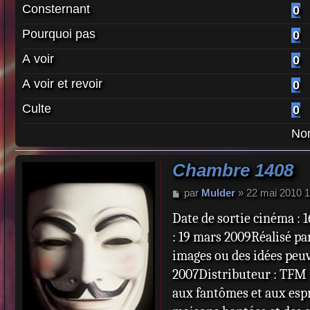
Consternant
0
Pourquoi pas
0
A voir
0
A voir et revoir
0
Culte
0
Nom
Chambre 1408
M
par
Mulder
»
22 mai 2010 1
e
Date de sortie cinéma : 
s
s
: 19 mars 2009Réalisé p
a
images ou des idées peu
g
e
2007Distributeur : TFM D
aux fantômes et aux espri