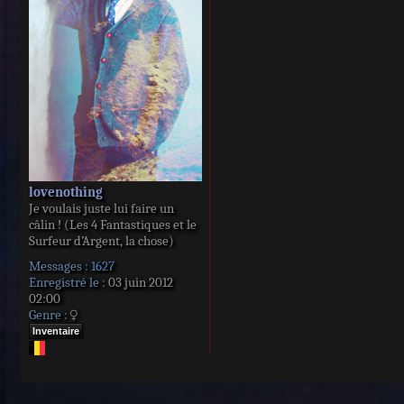
a
g
e
lovenothing
Je voulais juste lui faire un
câlin ! (Les 4 Fantastiques et le
Surfeur d’Argent, la chose)
Messages :
1627
Enregistré le :
03 juin 2012
02:00
Genre :
Inventaire