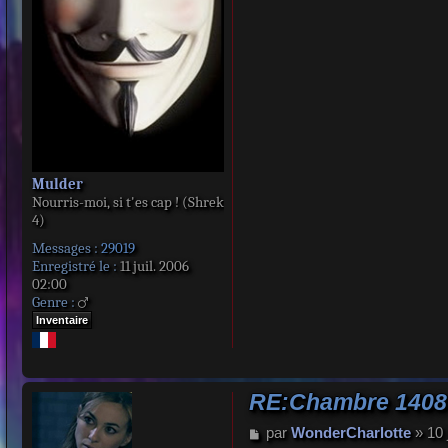
e
Mulder
Nourris-moi, si t'es cap ! (Shrek
4)
Messages :
29019
Enregistré le :
11 juil. 2006
02:00
Genre :
Inventaire
RE:Chambre 1408
M
par
WonderCharlotte
»
10 