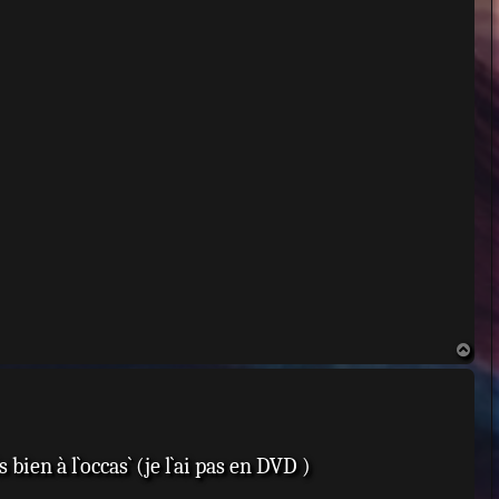
H
a
u
t
bien à l`occas` (je l`ai pas en DVD )