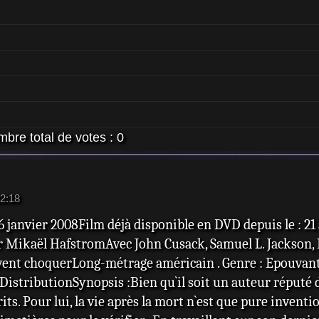
bre total de votes :
0
2:18
16 janvier 2008Film déjà disponible en DVD depuis le : 2
ar Mikaël HafstromAvec John Cusack, Samuel L. Jackson,
vent choquerLong-métrage américain . Genre : Epouvan
istributionSynopsis :Bien qu`il soit un auteur réputé 
ts. Pour lui, la vie après la mort n`est que pure inventi