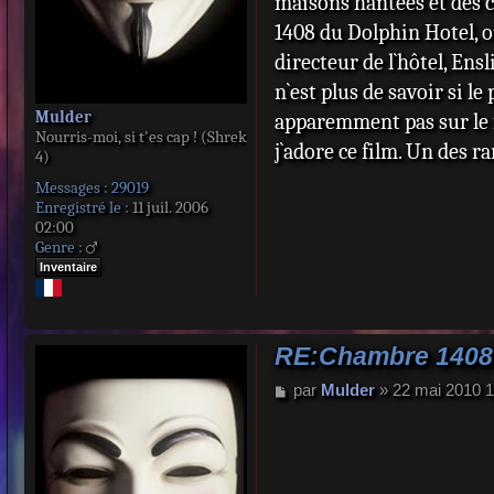
maisons hantées et des ci
1408 du Dolphin Hotel, o
directeur de l`hôtel, Ensl
n`est plus de savoir si l
Mulder
apparemment pas sur le fo
Nourris-moi, si t'es cap ! (Shrek
j`adore ce film. Un des ra
4)
Messages :
29019
Enregistré le :
11 juil. 2006
02:00
Genre :
Inventaire
RE:Chambre 1408
M
par
Mulder
»
22 mai 2010 1
e
s
s
a
g