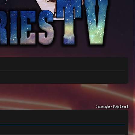
5 messages • Page
1
sur
1