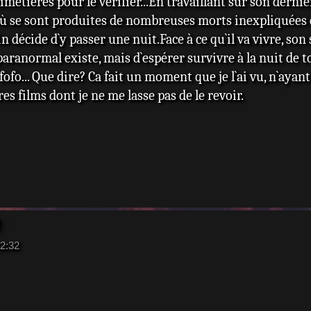
metières pour le vérifier...En travaillant sur son dernie
ù se sont produites de nombreuses morts inexpliquées e
in décide d`y passer une nuit.Face à ce qu`il va vivre, son
e paranormal existe, mais d`espérer survivre à la nuit d
fo... Que dire? Ca fait un moment que je l`ai vu, n`ayan
res films dont je ne me lasse pas de le revoir.
2:32