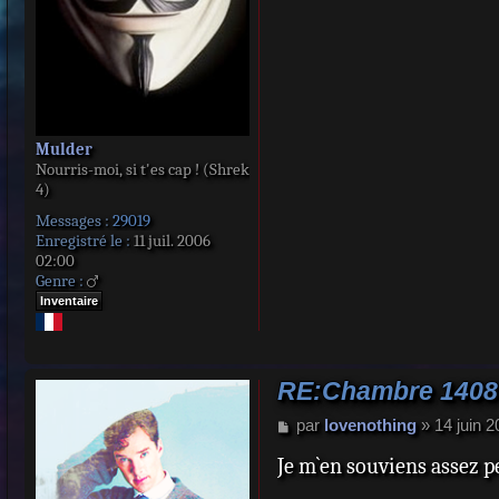
Mulder
Nourris-moi, si t'es cap ! (Shrek
4)
Messages :
29019
Enregistré le :
11 juil. 2006
02:00
Genre :
Inventaire
RE:Chambre 1408
M
par
lovenothing
»
14 juin 
e
Je m`en souviens assez peu
s
s