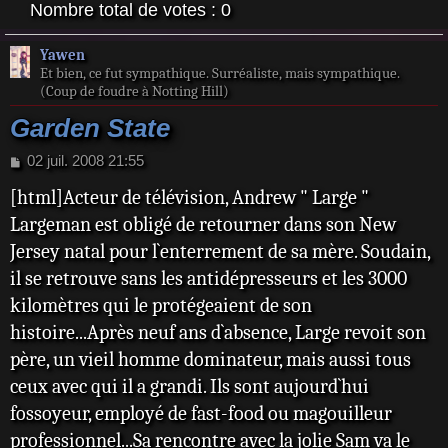
Nombre total de votes :
0
Yawen
Et bien, ce fut sympathique. Surréaliste, mais sympathique.
(Coup de foudre à Notting Hill)
Garden State
M
02 juil. 2008 21:55
e
[html]Acteur de télévision, Andrew " Large "
s
s
Largeman est obligé de retourner dans son New
a
Jersey natal pour l`enterrement de sa mère. Soudain,
g
e
il se retrouve sans les antidépresseurs et les 3000
kilomètres qui le protégeaient de son
histoire...Après neuf ans d`absence, Large revoit son
père, un vieil homme dominateur, mais aussi tous
ceux avec qui il a grandi. Ils sont aujourd`hui
fossoyeur, employé de fast-food ou magouilleur
professionnel...Sa rencontre avec la jolie Sam va le