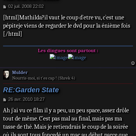
M
02 juil. 2008 22:02
e
[html]Mathilda?il vaut le coup d`etre vu, c`est une
s
s
pépiteje viens de regarder le dvd pour la énième fois
a
[/html]
g
e
Les dingues sont partout :
Mulder
Nourris-moi, si t'es cap ! (Shrek 4)
RE:Garden State
M
26 avr. 2010 18:27
e
Ah j`ai vu ce film il y a peu, un peu space, assez drôle
s
s
tout de même. C`est pas mal au final, mais pas ma
a
tasse de thé. Mais je retiendrais le coup de la soirée
g
e
où ils sont tous foncedé un mac au début parce que