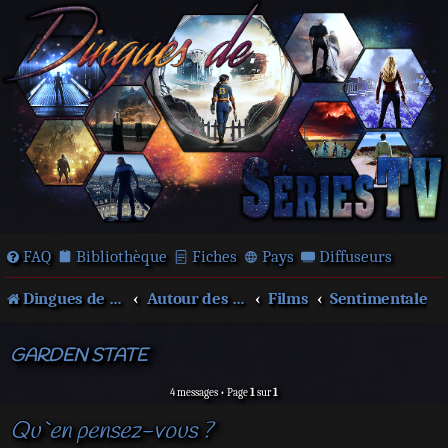
FAQ
Bibliothèque
Fiches
Pays
Diffuseurs
Dingues de séries télé !
Autour des films et séries
Films
Sentimentale
GARDEN STATE
4 messages • Page
1
sur
1
Qu`en pensez-vous ?