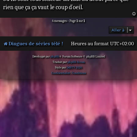
rien que ça ça vaut le coup d`oeil.
4 messages • Page
1
sur
1
Aller à
Dingues de séries télé !
Heures au format
UTC+02:00
Développé par
phpBB
® Forum Software © phpBB Limited
Traduit par
phpBB-fr.com
Style par
DdSTV 2020
Confidentialité
|
Conditions