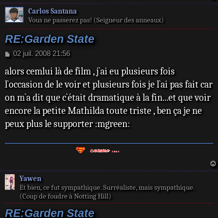
Carlos Santana
Vous ne passerez pas! (Seigneur des anneaux)
RE:Garden State
M
02 juil. 2008 21:56
e
alors cemlui là de film , j`ai eu plusieurs fois
s
s
l`occasion de le voir et plusieurs fois je l`ai pas fait car
a
on m`a dit que c`était dramatique à la fin...et que voir
g
e
encore la petite Mathilda toute triste , ben ça je ne
peux plus le supporter :mgreen:
Yawen
Et bien, ce fut sympathique. Surréaliste, mais sympathique.
(Coup de foudre à Notting Hill)
RE:Garden State