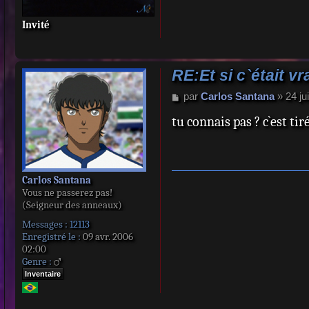
Invité
RE:Et si c`était vr
M
par
Carlos Santana
»
24 ju
e
tu connais pas ? c`est ti
s
s
a
g
e
Carlos Santana
Vous ne passerez pas!
(Seigneur des anneaux)
Messages :
12113
Enregistré le :
09 avr. 2006
02:00
Genre :
Inventaire