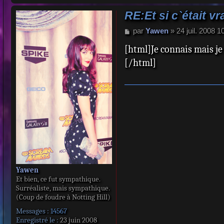
RE:Et si c`était vr
M
par
Yawen
»
24 juil. 2008 1
e
[html]Je connais mais je n
s
s
[/html]
a
g
e
Yawen
Et bien, ce fut sympathique.
Surréaliste, mais sympathique.
(Coup de foudre à Notting Hill)
Messages :
14567
Enregistré le :
23 juin 2008