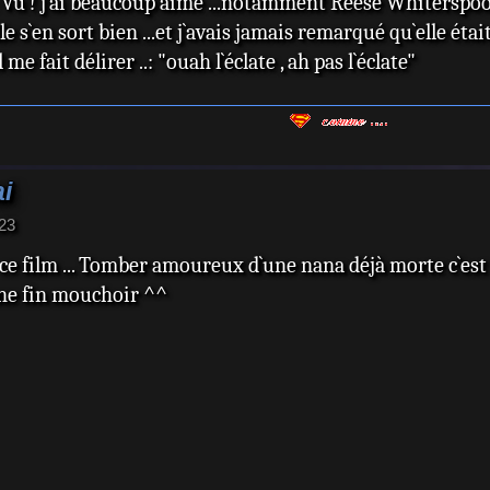
: Vu ! j`ai beaucoup aimé ...notamment Reese Whiterspoo
 s`en sort bien ...et j`avais jamais remarqué qu`elle était
 me fait délirer ..: "ouah l`éclate , ah pas l`éclate"
ai
:23
ce film ... Tomber amoureux d`une nana déjà morte c`est 
ne fin mouchoir ^^