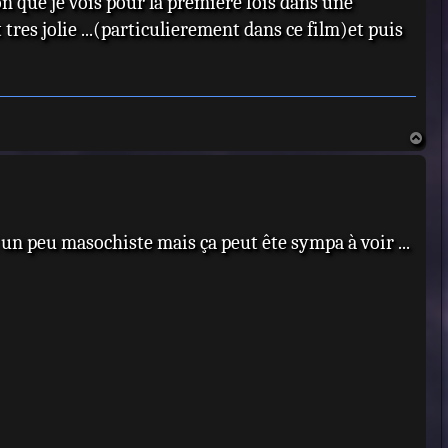
n que je vois pour la premiere fois dans une
 tres jolie ...(particulierement dans ce film)et puis
H
a
u
t
un peu masochiste mais ça peut ête sympa à voir ...