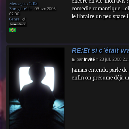
encore en vie. mon avis 
Messages :
12113
comédie romantique ...elle
Enregistré le :
09 avr. 2006
02:00
le libraire un peu space il
Genre :
Inventaire
RE:Et si c`était vr
M
par
Invité
»
23 juil. 2008 21
e
Jamais entendu parlé de 
s
s
enfin on présume déjà u
a
g
e