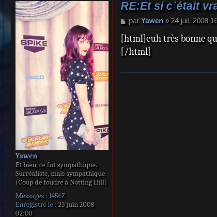
RE:Et si c`était vr
M
par
Yawen
»
24 juil. 2008 1
e
[html]euh très bonne ques
s
s
[/html]
a
g
e
Yawen
Et bien, ce fut sympathique.
Surréaliste, mais sympathique.
(Coup de foudre à Notting Hill)
Messages :
14567
Enregistré le :
23 juin 2008
02:00