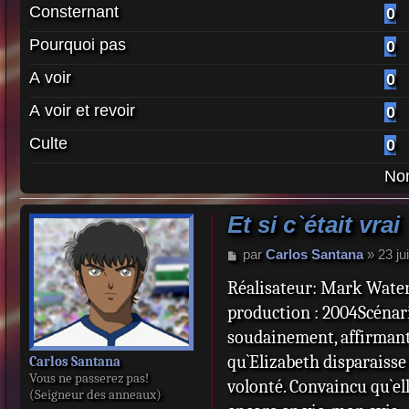
Consternant
0
Pourquoi pas
0
A voir
0
A voir et revoir
0
Culte
0
Nom
Et si c`était vrai
M
par
Carlos Santana
»
23 ju
e
Réalisateur: Mark Water
s
s
production : 2004Scénari
a
soudainement, affirmant 
g
e
qu`Elizabeth disparaisse
Carlos Santana
Vous ne passerez pas!
volonté. Convaincu qu`ell
(Seigneur des anneaux)