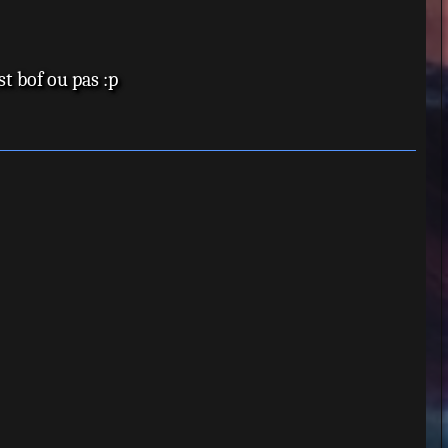
u
t
st bof ou pas :p