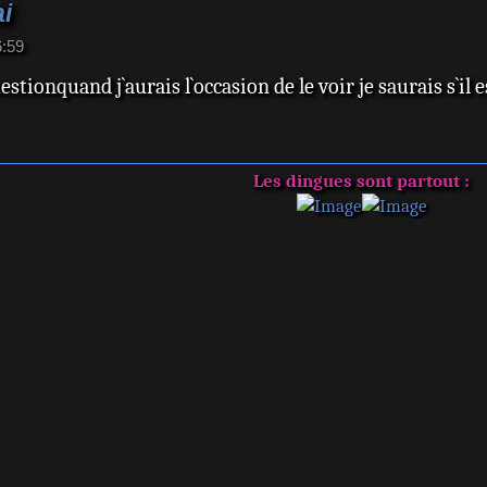
ai
6:59
tionquand j`aurais l`occasion de le voir je saurais s`il e
Les dingues sont partout :