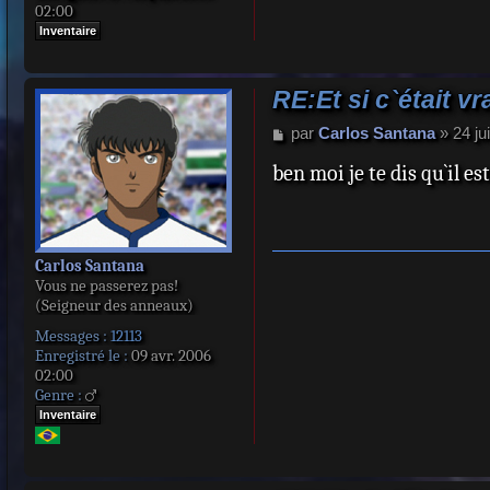
02:00
Inventaire
RE:Et si c`était vr
M
par
Carlos Santana
»
24 ju
e
ben moi je te dis qu`il es
s
s
a
g
e
Carlos Santana
Vous ne passerez pas!
(Seigneur des anneaux)
Messages :
12113
Enregistré le :
09 avr. 2006
02:00
Genre :
Inventaire