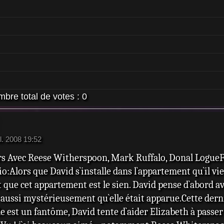
bre total de votes :
0
il. 2008 19:52
s Avec Reese Witherspoon, Mark Ruffalo, Donal LogueFi
o:Alors que David s`installe dans l`appartement qu`il vi
que cet appartement est le sien. David pense d`abord avo
 aussi mystérieusement qu`elle était apparue.Cette dern
e est un fantôme, David tente d`aider Elizabeth à passer d