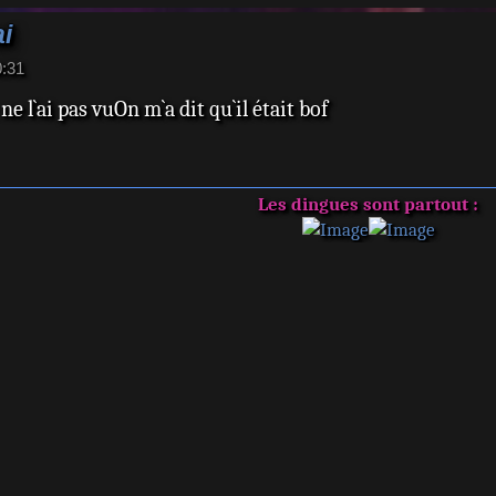
ai
0:31
e l`ai pas vuOn m`a dit qu`il était bof
Les dingues sont partout :