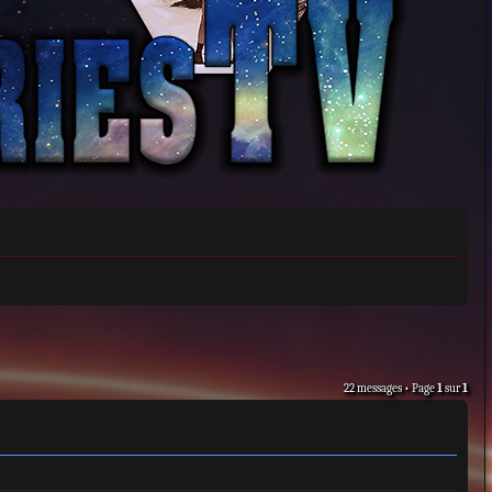
22 messages • Page
1
sur
1