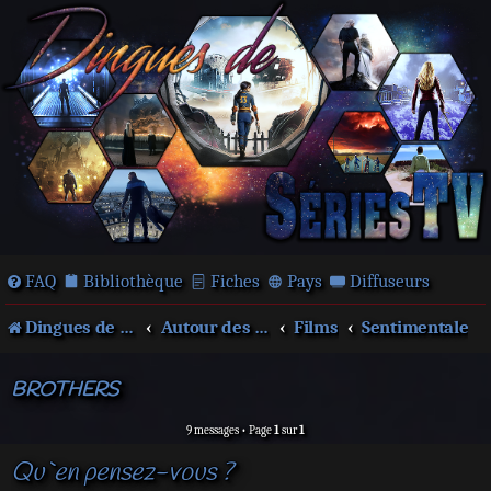
FAQ
Bibliothèque
Fiches
Pays
Diffuseurs
Dingues de séries télé !
Autour des films et séries
Films
Sentimentale
BROTHERS
9 messages • Page
1
sur
1
Qu`en pensez-vous ?