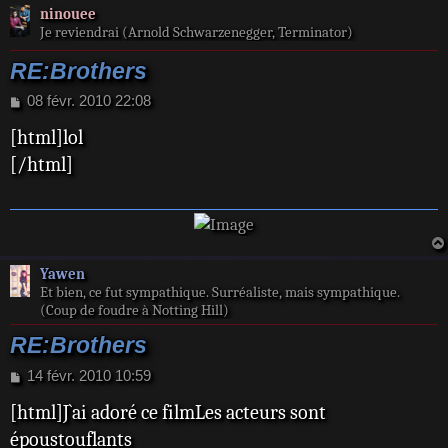
ninouee
Je reviendrai (Arnold Schwarzenegger, Terminator)
RE:Brothers
M
08 févr. 2010 22:08
e
[html]lol
s
s
[/html]
a
g
e
Yawen
Et bien, ce fut sympathique. Surréaliste, mais sympathique.
(Coup de foudre à Notting Hill)
RE:Brothers
M
14 févr. 2010 10:59
e
[html]J`ai adoré ce filmLes acteurs sont
s
s
époustouflants
a