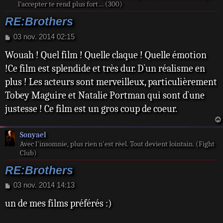
l’accepter te rend plus fort… (300)
RE:Brothers
M
03 nov. 2014 02:15
e
Wouah ! Quel film ! Quelle claque ! Quelle émotion
s
s
!Ce film est splendide et très dur. D`un réalisme en
a
plus ! Les acteurs sont merveilleux, particulièrement
g
e
Tobey Maguire et Natalie Portman qui sont d`une
justesse ! Ce film est un gros coup de coeur.
Sonyael
Avec l'insomnie, plus rien n'est réel. Tout devient lointain. (Fight
Club)
RE:Brothers
M
03 nov. 2014 14:13
e
un de mes films préférés :)
s
s
a