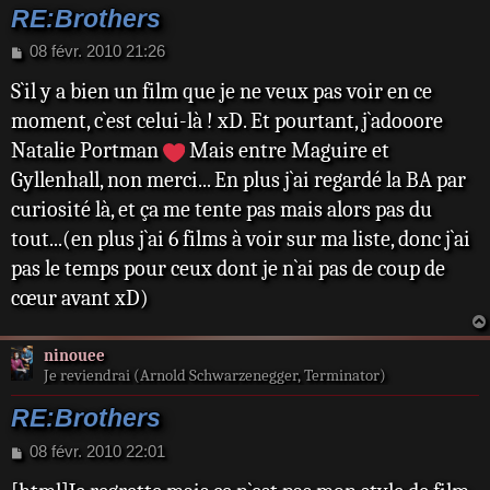
RE:Brothers
M
08 févr. 2010 21:26
e
S`il y a bien un film que je ne veux pas voir en ce
s
s
moment, c`est celui-là ! xD. Et pourtant, j`adooore
a
Natalie Portman
Mais entre Maguire et
g
e
Gyllenhall, non merci... En plus j`ai regardé la BA par
curiosité là, et ça me tente pas mais alors pas du
tout...(en plus j`ai 6 films à voir sur ma liste, donc j`ai
pas le temps pour ceux dont je n`ai pas de coup de
cœur avant xD)
ninouee
Je reviendrai (Arnold Schwarzenegger, Terminator)
RE:Brothers
M
08 févr. 2010 22:01
e
s