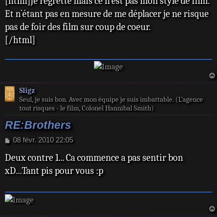
[html]Je regrette mais ce n`est pas mon style de film.
s
Et n`étant pas en mesure de me déplacer je ne risque
a
pas de foir des film sur coup de coeur.
g
e
[/html]
Sligz
Seul, je suis bon. Avec mon équipe je suis imbattable. (L’agence
tout risques - le film, Colonel Hannibal Smith)
RE:Brothers
M
08 févr. 2010 22:05
e
Deux contre 1... Ca commence a pas sentir bon
s
s
xD...Tant pis pour vous :p
a
g
e