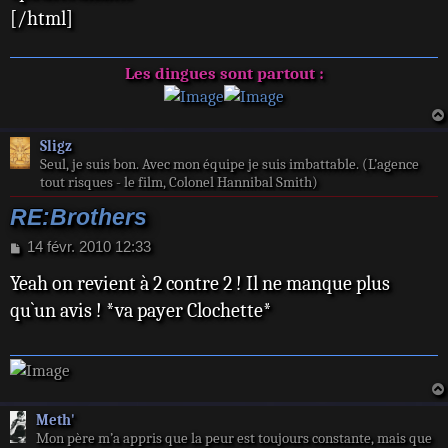
[/html]
g
e
Les dingues sont partout :
Sligz
Seul, je suis bon. Avec mon équipe je suis imbattable. (L’agence
tout risques - le film, Colonel Hannibal Smith)
RE:Brothers
M
14 févr. 2010 12:33
e
Yeah on revient à 2 contre 2 ! Il ne manque plus
s
s
qu`un avis ! *va payer Clochette*
a
g
e
Meth'
Mon père m’a appris que la peur est toujours constante, mais que