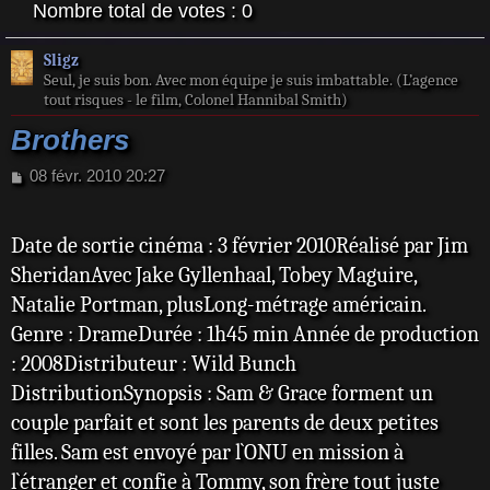
Nombre total de votes :
0
Sligz
Seul, je suis bon. Avec mon équipe je suis imbattable. (L’agence
tout risques - le film, Colonel Hannibal Smith)
Brothers
M
08 févr. 2010 20:27
e
s
s
Date de sortie cinéma : 3 février 2010Réalisé par Jim
a
SheridanAvec Jake Gyllenhaal, Tobey Maguire,
g
e
Natalie Portman, plusLong-métrage américain.
Genre : DrameDurée : 1h45 min Année de production
: 2008Distributeur : Wild Bunch
DistributionSynopsis : Sam & Grace forment un
couple parfait et sont les parents de deux petites
filles. Sam est envoyé par l`ONU en mission à
l`étranger et confie à Tommy, son frère tout juste