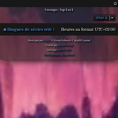
g
e
9 messages • Page
1
sur
1
Aller à
Dingues de séries télé !
Heures au format
UTC+02:00
Développé par
phpBB
® Forum Software © phpBB Limited
Traduit par
phpBB-fr.com
Style par
DdSTV 2020
Confidentialité
|
Conditions