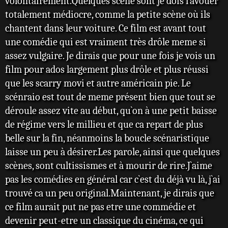
volontairement.Quelques scène sont je dois l`avouer
totalement médiocre, comme la petite scène où ils
chantent dans leur voiture. Ce film est avant tout
une comédie qui est vraiment très drôle meme si
assez vulgaire. Je dirais que pour une fois je vois un
film pour ados largement plus drôle et plus réussi
que les scarry movi et autre américain pie. Le
scénraio est tout de meme présent bien que tout se
déroule assez vite au début, qu`on à une petit baisse
de régime vers le millieu et que ca repart de plus
belle sur la fin, néanmoins la boucle scénaristique
laisse un peu à désirer.Les parole, ainsi que quelques
scènes, sont cultissismes et à mourir de rire.J`aime
pas les comédies en général car c`est du déjà vu là, j`ai
trouvé ca un peu original.Maintenant, je dirais que
ce film aurait put ne pas etre une commédie et
devenir peut-etre un classique du cinéma, ce qui