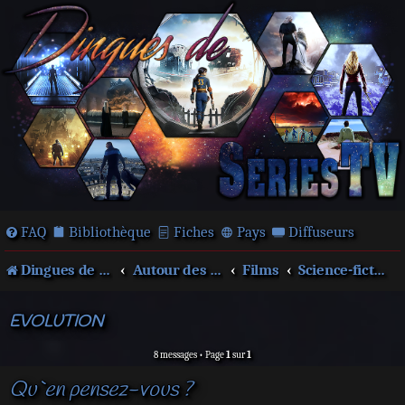
FAQ
Bibliothèque
Fiches
Pays
Diffuseurs
Dingues de séries télé !
Autour des films et séries
Films
Science-fiction
EVOLUTION
8 messages • Page
1
sur
1
Qu`en pensez-vous ?