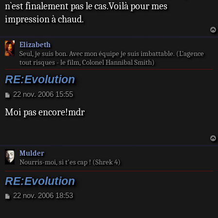
n`est finalement pas le cas.Voilà pour mes
impression à chaud.
Elizabeth
Seul, je suis bon. Avec mon équipe je suis imbattable. (L’agence
tout risques - le film, Colonel Hannibal Smith)
RE:Evolution
M
22 nov. 2006 15:55
e
Moi pas encore!mdr
s
s
a
g
e
Mulder
Nourris-moi, si t'es cap ! (Shrek 4)
RE:Evolution
M
22 nov. 2006 18:53
e
s