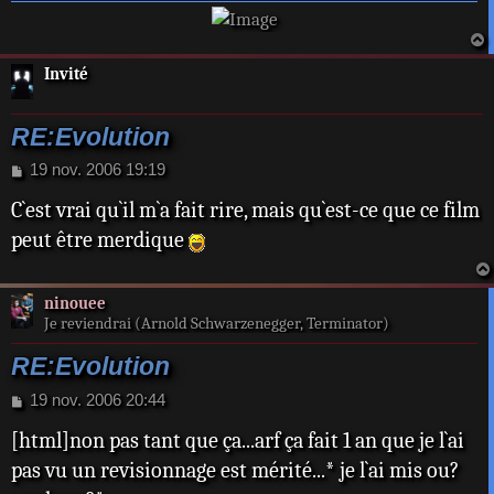
a
Invité
t
RE:Evolution
M
19 nov. 2006 19:19
e
C`est vrai qu`il m`a fait rire, mais qu`est-ce que ce film
s
s
peut être merdique
a
g
e
ninouee
Je reviendrai (Arnold Schwarzenegger, Terminator)
RE:Evolution
M
19 nov. 2006 20:44
e
[html]non pas tant que ça...arf ça fait 1 an que je l`ai
s
s
pas vu un revisionnage est mérité...* je l`ai mis ou?
a