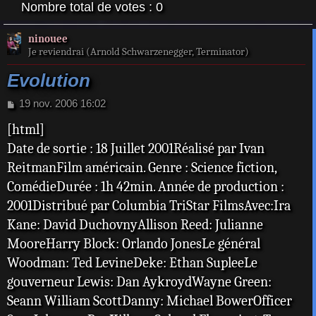
Nombre total de votes :
0
ninouee
Je reviendrai (Arnold Schwarzenegger, Terminator)
Evolution
M
19 nov. 2006 16:02
e
[html]
s
s
Date de sortie : 18 Juillet 2001Réalisé par Ivan
a
ReitmanFilm américain. Genre : Science fiction,
g
e
ComédieDurée : 1h 42min. Année de production :
2001Distribué par Columbia TriStar FilmsAvec:Ira
Kane: David DuchovnyAllison Reed: Julianne
MooreHarry Block: Orlando JonesLe général
Woodman: Ted LevineDeke: Ethan SupleeLe
gouverneur Lewis: Dan AykroydWayne Green:
Seann William ScottDanny: Michael BowerOfficer