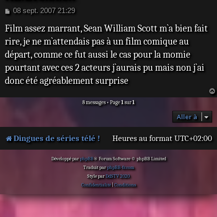
M
08 sept. 2007 21:29
e
Film assez marrant, Sean William Scott m`a bien fait
s
s
rire, je ne m`attendais pas à un film comique au
a
départ, comme ce fut aussi le cas pour la momie
g
e
pourtant avec ces 2 acteurs j`aurais pu mais non j`ai
donc été agréablement surprise
8 messages • Page
1
sur
1
Aller à
Dingues de séries télé !
Heures au format
UTC+02:00
Développé par
phpBB
® Forum Software © phpBB Limited
Traduit par
phpBB-fr.com
Style par
DdSTV 2020
Confidentialité
|
Conditions