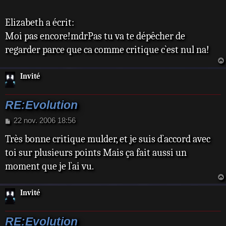
s
a
Elizabeth a écrit:
g
e
Moi pas encore!mdrPas tu va te dépêcher de
regarder parce que ca comme critique c`est nul na!
Invité
RE:Evolution
M
22 nov. 2006 18:56
e
Très bonne critique mulder, et je suis d`accord avec
s
s
toi sur plusieurs points Mais ça fait aussi un
a
moment que je l`ai vu.
g
e
Invité
RE:Evolution