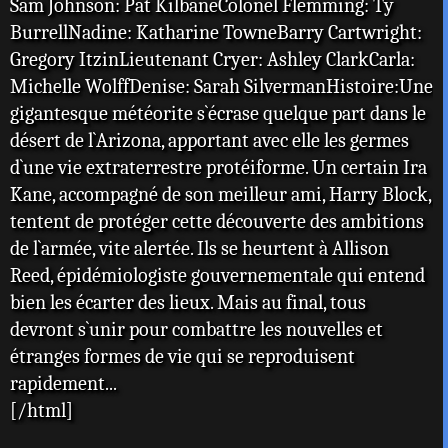
Sam Johnson: Pat KilbaneColonel Flemming: Ty
BurrellNadine: Katharine TowneBarry Cartwright:
Gregory ItzinLieutenant Cryer: Ashley ClarkCarla:
Michelle WolffDenise: Sarah SilvermanHistoire:Une
gigantesque météorite s`écrase quelque part dans le
désert de l`Arizona, apportant avec elle les germes
d`une vie extraterrestre protéiforme. Un certain Ira
Kane, accompagné de son meilleur ami, Harry Block,
tentent de protéger cette découverte des ambitions
de l`armée, vite alertée. Ils se heurtent à Allison
Reed, épidémiologiste gouvernementale qui entend
bien les écarter des lieux. Mais au final, tous
devront s`unir pour combattre les nouvelles et
étranges formes de vie qui se reproduisent
rapidement...
[/html]