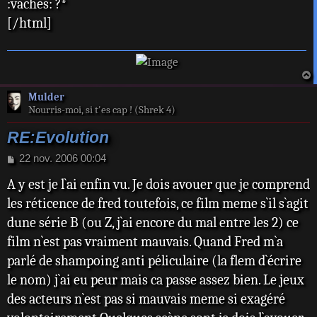
:vaches: ?*
g
e
[/html]
a
Mulder
t
Nourris-moi, si t'es cap ! (Shrek 4)
RE:Evolution
M
22 nov. 2006 00:04
e
A y est je l`ai enfin vu. Je dois avouer que je comprend
s
s
les réticence de fred toutefois, ce film meme s`il s`agit
a
dune série B (ou Z, j`ai encore du mal entre les 2) ce
g
e
film n`est pas vraiment mauvais. Quand Fred m`a
parlé de shampoing anti péliculaire (la flem d`écrire
le nom) j`ai eu peur mais ca passe assez bien. Le jeux
des acteurs n`est pas si mauvais meme si exagéré