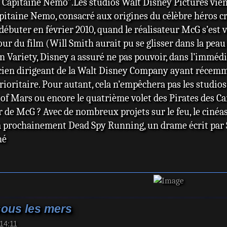
: Capitaine Nemo".Les studios Walt Disney Pictures vie
apitaine Nemo, consacré aux origines du célèbre héros c
débuter en février 2010, quand le réalisateur McG s’est 
ur du film (Will Smith aurait pu se glisser dans la peau 
on Variety, Disney a assuré ne pas pouvoir, dans l’imméd
cien dirigeant de la Walt Disney Company ayant récemm
ioritaire. Pour autant, cela n’empêchera pas les studi
 of Mars ou encore le quatrième volet des Pirates des Car
de McG ? Avec de nombreux projets sur le feu, le cinéaste 
ra prochainement Dead Spy Running, un drame écrit par 
né
sous les mers
 14:11