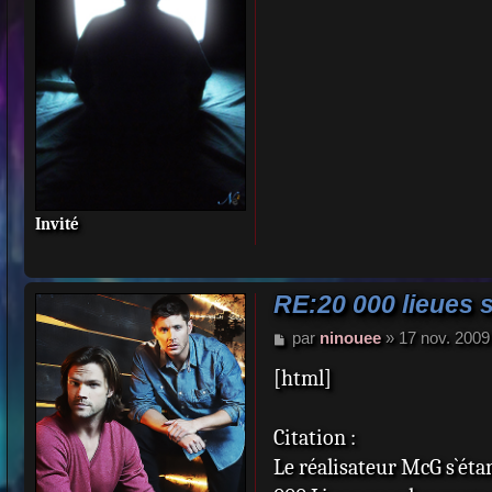
g
e
Invité
RE:20 000 lieues 
M
par
ninouee
»
17 nov. 2009
e
[html]
s
s
a
Citation :
g
e
Le réalisateur McG s`éta