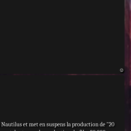
H
a
u
t
u Nautilus et met en suspens la production de "20