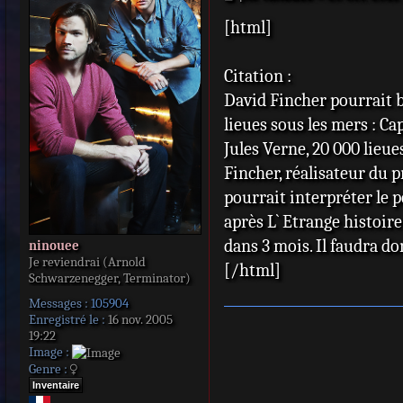
e
[html]
s
s
a
Citation :
g
e
David Fincher pourrait bi
lieues sous les mers : 
Jules Verne, 20 000 lieu
Fincher, réalisateur du p
pourrait interpréter le 
après L` Etrange histoir
dans 3 mois. Il faudra d
ninouee
Je reviendrai (Arnold
[/html]
Schwarzenegger, Terminator)
Messages :
105904
Enregistré le :
16 nov. 2005
19:22
Image :
Genre :
Inventaire