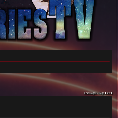
4 messages • Page
1
sur
1