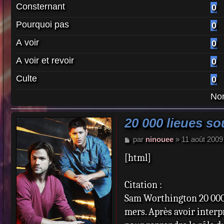
Consternant
0
Pourquoi pas
0
A voir
0
A voir et revoir
0
Culte
0
Nom
20 000 lieues so
M
par
ninouee
»
11 août 2009
e
[html]
s
s
a
Citation :
g
e
Sam Worthington 20 000 l
mers. Après avoir inter