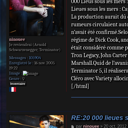
000 Lieus sous les mers 
Lieues sous les mers : C
La production aurait dû 
rumeurs circulaient auto
n’avait été confirmé.Sel
régime de Dick Cook, an
ninouee
Je reviendrai (Arnold
était considéré comme pr
Schwarzenegger, Terminator)
Tron Legacy, John Carter
Messages :
105904
Marshall.Quid de l’avanir 
Enregistré le :
16 nov. 2005
19:22
Terminator 5, il réalise
Image :
Cléro avec Variety alloci
Genre :
Inventaire
[/html]
RE:20 000 lieues 
M
par
ninouee
»
20 oct. 2012