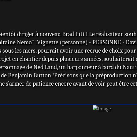
entôt diriger à nouveau Brad Pitt ! Le réalisateur souhai
Capitaine Nemo" !Vignette (personne) - PERSONNE - Davi
es sous les mers, pourrait avoir une recrue de choix pou
rojet en chantier depuis plusieurs années, souhaiterait e
personnage de Ned Land, un harponneur à bord du Nautilu
e de Benjamin Button !Précisons que la préproduction n
onc s`armer de patience encore avant de voir peut être ce