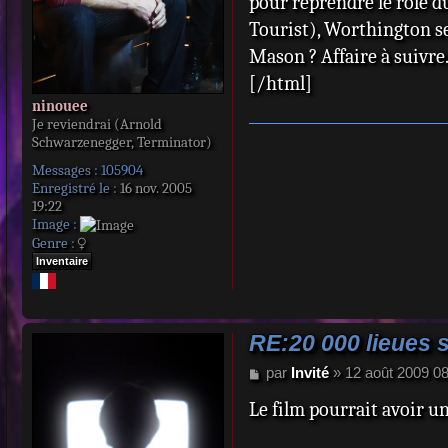
pour reprendre le rôle 
Tourist), Worthington s
Mason ? Affaire à suivr
[/html]
ninouee
Je reviendrai (Arnold
Schwarzenegger, Terminator)
Messages :
105904
Enregistré le :
16 nov. 2005
19:22
Image :
Genre :
Inventaire
RE:20 000 lieues 
M
par
Invité
»
12 août 2009 0
e
Le film pourrait avoir un i
s
s
a