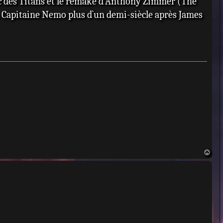
oc des Titans et le remake d`Anthony Zimmer (The
Capitaine Nemo plus d`un demi-siècle après James
H
a
u
t