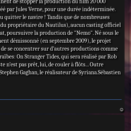
nnent de stopper la production du film 20 000
réé par Jules Verne, pour une durée indéterminée.
vu quitter le navire ! Tandis que de nombreuses
du propriétaire du Nautilus), aucun casting officiel
iat, poursuivre la production de "Nemo". Né sous le
ent démissonné (en septembre 2009), le projet
os de se concentrer sur d’autres productions comme
aïbes: On Stranger Tides, qui sera réalisé par Rob
n’est pas prêt, lui, de couler à flôts... Outre
Stephen Gaghan, le réalisateur de Syriana.Sébastien
H
a
u
t