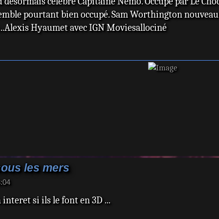
du désormais célèbre Capitaine Némo. Occupé par Le Ch
emble pourtant bien occupé. Sam Worthington nouveau 
e...Alexis Hyaumet avec IGN Moviesallociné
sous les mers
8:04
nteret si ils le font en 3D ...