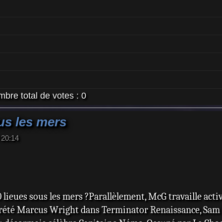
bre total de votes :
0
us les mers
 20:14
ieues sous les mers ?Parallèlement, McG travaille activ
prété Marcus Wright dans Terminator Renaissance, Sam 