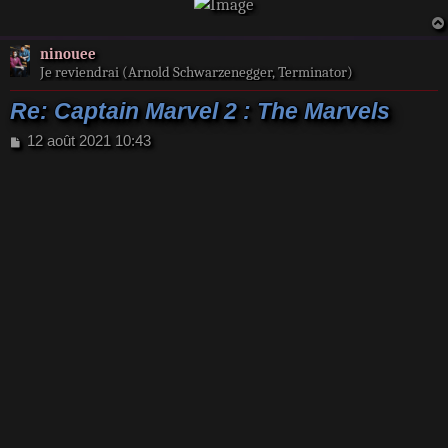
ninouee
Je reviendrai (Arnold Schwarzenegger, Terminator)
Re: Captain Marvel 2 : The Marvels
M
12 août 2021 10:43
e
s
s
a
g
e