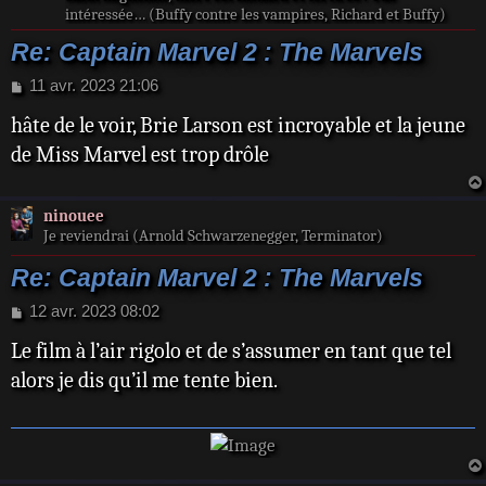
intéressée… (Buffy contre les vampires, Richard et Buffy)
Re: Captain Marvel 2 : The Marvels
M
11 avr. 2023 21:06
e
hâte de le voir, Brie Larson est incroyable et la jeune
s
s
de Miss Marvel est trop drôle
a
g
e
ninouee
Je reviendrai (Arnold Schwarzenegger, Terminator)
Re: Captain Marvel 2 : The Marvels
M
12 avr. 2023 08:02
e
Le film à l’air rigolo et de s’assumer en tant que tel
s
s
alors je dis qu’il me tente bien.
a
g
e