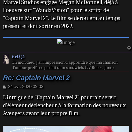
Marvel Studios engage Megan McDonnell, déjà à
s
s
l'oeuvre sur "WandaVision" pour le script de
a
"Captain Marvel 2". Le film se déroulera au temps
g
e
présent et doit sortir en 2022.
€ri$@
Oh mon dieu, j’ai l’impression d’apprendre que ma chanson
d’amour préférée parlait d’un sandwich. (27 Robes, Jane)
Re: Captain Marvel 2
M
24 avr. 2020 09:03
e
L'intrigue de "Captain Marvel 2" pourrait servir
s
s
d'élément déclencheur à la formation des nouveaux
a
Avengers avant leur propre film.
g
e