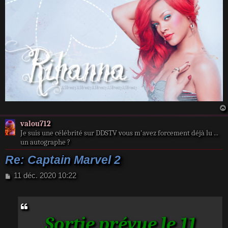
valou712
Je suis une célébrité sur DDSTV vous m'avez forcement déjà lu ...
un autographe ?
Re: Captain Marvel 2
M
11 déc. 2020 10:22
e
s
s
a
Sortie prévue le 11
g