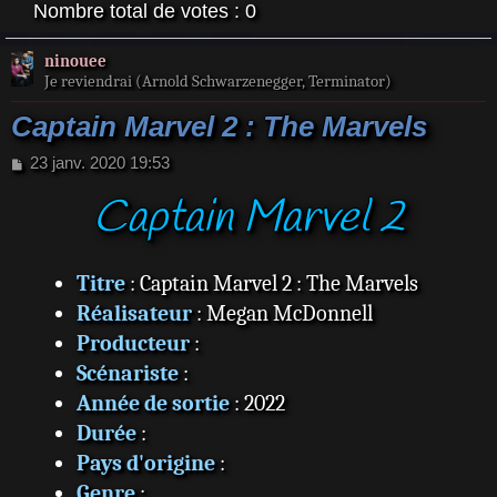
Nombre total de votes :
0
ninouee
Je reviendrai (Arnold Schwarzenegger, Terminator)
Captain Marvel 2 : The Marvels
M
23 janv. 2020 19:53
e
Captain Marvel 2
s
s
a
g
Titre
: Captain Marvel 2 : The Marvels
e
Réalisateur
: Megan McDonnell
Producteur
:
Scénariste
:
Année de sortie
: 2022
Durée
:
Pays d'origine
:
Genre
: