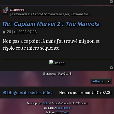
g
e
ninouee
Je reviendrai (Arnold Schwarzenegger, Terminator)
Re: Captain Marvel 2 : The Marvels
M
26 juil. 2023 07:28
e
Non pas a ce point là mais j’ai trouvé mignon et
s
s
rigolo cette micro séquence.
a
g
e
16 messages • Page
1
sur
1
Aller à
Dingues de séries télé !
Heures au format
UTC+02:00
Développé par
phpBB
® Forum Software © phpBB Limited
Traduit par
phpBB-fr.com
Style par
DdSTV 2020