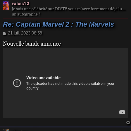
valou712
Je suis une célébrité sur DDSTV vous m'avez forcement déjà lu ...
un autographe ?
Re: Captain Marvel 2 : The Marvels
M
21 juil. 2023 08:59
e
Nouvelle bande annonce
s
s
a
g
e