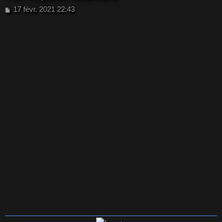
M
17 févr. 2021 22:43
e
s
s
a
g
e