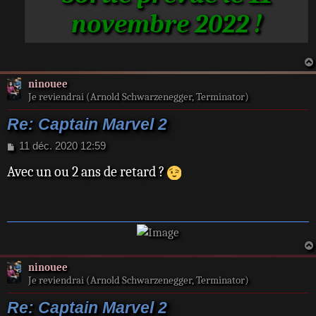
e
novembre 2022 !
ninouee
Je reviendrai (Arnold Schwarzenegger, Terminator)
Re: Captain Marvel 2
M
11 déc. 2020 12:59
e
Avec un ou 2 ans de retard ?
s
s
a
g
e
ninouee
Je reviendrai (Arnold Schwarzenegger, Terminator)
Re: Captain Marvel 2