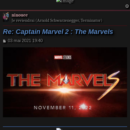
ninouee
Je reviendrai (Arnold Schwarzenegger, Terminator)
Re: Captain Marvel 2 : The Marvels
M
03 mai 2021 19:40
e
s
s
a
g
e