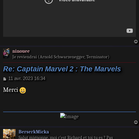
ninouee
Je reviendrai (Arnold Schwarzenegger, Terminator)
Re: Captain Marvel 2 : The Marvels
M
11 avr. 2023 16:34
e
Merci
s
s
a
g
e
BerserkMicka
Salut mignonne, moi c’est Richard et toi tu es ? Pas