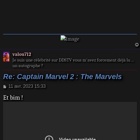
valou712
Je suis une célébrité sur DDSTV vous m'avez forcement déjà lu ...
un autographe ?
Re: Captain Marvel 2 : The Marvels
M
11 avr. 2023 15:33
e
Et bim !
s
s
a
g
e