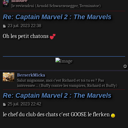
ninouee
Je reviendrai (Arnold Schwarzenegger, Terminator)
Re: Captain Marvel 2 : The Marvels
M
23 juil. 2023 22:38
e
Oh les petit chatons
s
s
a
g
e
BerserkMicka
Salut mignonne, moi c’est Richard et toi tu es ? Pas
intéressée… (Buffy contre les vampires, Richard et Buffy)
Re: Captain Marvel 2 : The Marvels
M
25 juil. 2023 22:42
e
le chef du club des chats c'est GOOSE le flerken
s
s
a