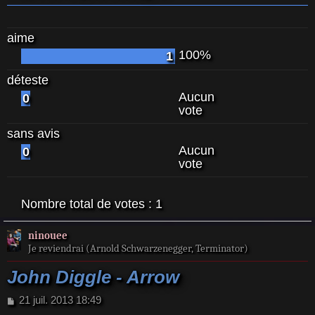
aime
100%
1
déteste
Aucun
0
vote
sans avis
Aucun
0
vote
Nombre total de votes :
1
ninouee
Je reviendrai (Arnold Schwarzenegger, Terminator)
John Diggle - Arrow
M
21 juil. 2013 18:49
e