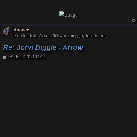
g
e
ninouee
Je reviendrai (Arnold Schwarzenegger, Terminator)
Re: John Diggle - Arrow
M
08 déc. 2020 11:21
e
s
s
a
g
e