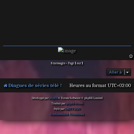
8 messages • Page
1
sur
1
Aller à
Dingues de séries télé !
Heures au format
UTC+02:00
Développé par
phpBB
® Forum Software © phpBB Limited
Traduit par
phpBB-fr.com
Style par
DdSTV 2020
Confidentialité
|
Conditions