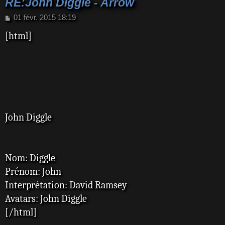
RE:John Diggle - Arrow
M
01 févr. 2015 18:19
e
[html]
s
s
a
g
e
John Diggle
Nom: Diggle
Prénom: John
Interprétation: David Ramsey
Avatars: John Diggle
[/html]