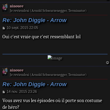
e
ninouee
Je reviendrai (Arnold Schwarzenegger, Terminator)
Re: John Diggle - Arrow
M
10 sept. 2015 22:05
e
Oui c'est vraie que c'est ressemblant lol
s
s
a
g
e
ninouee
Je reviendrai (Arnold Schwarzenegger, Terminator)
Re: John Diggle - Arrow
M
14 nov. 2015 23:26
e
Vous avez vus les épisodes où il porte son costume
s
s
de héro?
a