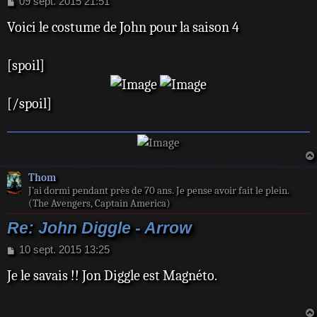
M
09 sept. 2015 21:51
e
Voici le costume de John pour la saison 4
s
s
a
[spoil]
g
e
[/spoil]
Thom
J’ai dormi pendant près de 70 ans. Je pense avoir fait le plein.
(The Avengers, Captain America)
Re: John Diggle - Arrow
M
10 sept. 2015 13:25
e
Je le savais !! Jon Diggle est Magnéto.
s
s
a
g