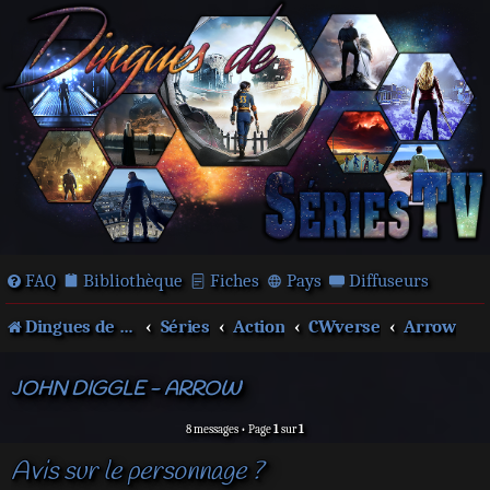
FAQ
Bibliothèque
Fiches
Pays
Diffuseurs
Dingues de séries télé !
Séries
Action
CWverse
Arrow
JOHN DIGGLE - ARROW
8 messages • Page
1
sur
1
Avis sur le personnage ?