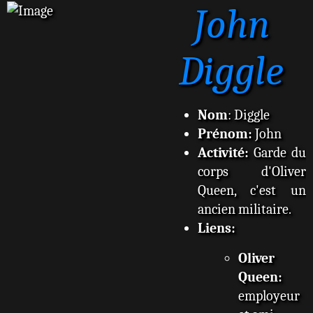
John
s
s
a
g
Diggle
e
Nom
: Diggle
Prénom:
John
Activité:
Garde du
corps d'Oliver
Queen, c'est un
ancien militaire.
Liens:
Oliver
Queen:
employeur