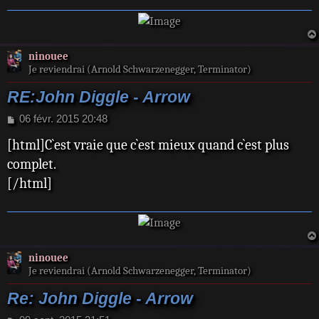
ninouee
Je reviendrai (Arnold Schwarzenegger, Terminator)
RE:John Diggle - Arrow
M
06 févr. 2015 20:48
e
[html]C`est vraie que c`est mieux quand c`est plus
s
s
complet.
a
[/html]
g
e
ninouee
Je reviendrai (Arnold Schwarzenegger, Terminator)
Re: John Diggle - Arrow