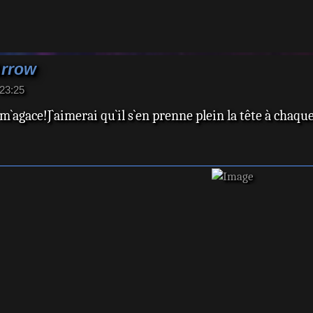
Arrow
23:25
`agace!J`aimerai qu`il s`en prenne plein la tête à chaque f