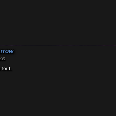
Arrow
:05
u tout.