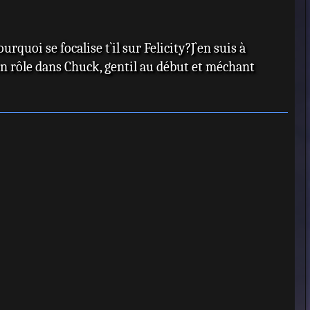
t
urquoi se focalise t`il sur Felicity?J`en suis à
n rôle dans Chuck, gentil au début et méchant