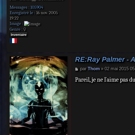
Messages :
105904
Enregistré le :
16 nov. 2005
19:22
Image :
Genre :
Inventaire
RE:Ray Palmer - 
M
par
Thom
»
02 mai 2015 05
e
Pareil, je ne l`aime pas d
s
s
a
g
e