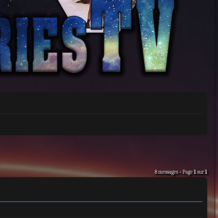
8 messages • Page
1
sur
1