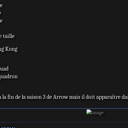
ve
e
ce
 taille
ng Kong
quad
Squadron
 la fin de la saison 3 de Arrow mais il doit apparaître da