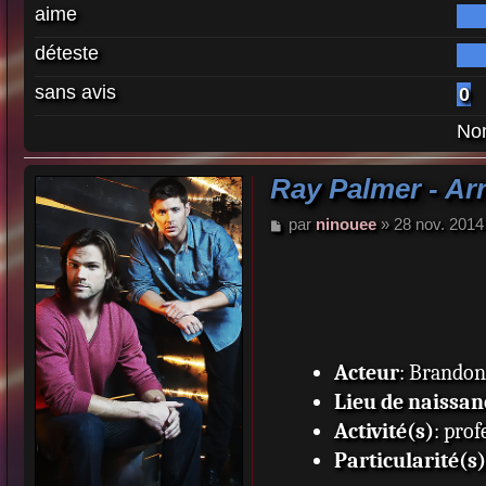
aime
déteste
sans avis
0
Nom
Ray Palmer - Ar
M
par
ninouee
»
28 nov. 2014
e
s
s
a
g
e
Acteur
: Brando
Lieu de naissan
Activité(s)
: pro
Particularité(s)