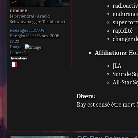
radioacti
ninouee
enduranc
Je reviendrai (Arnold
Schwarzenegger, Terminator)
super for
rapidité
Messages :
105904
Enregistré le :
16 nov. 2005
changer de
19:22
Image :
Affiliations
: Ho
Genre :
Inventaire
JLA
Suicide S
All-Star 
Divers:
Ray est sensé être mort à