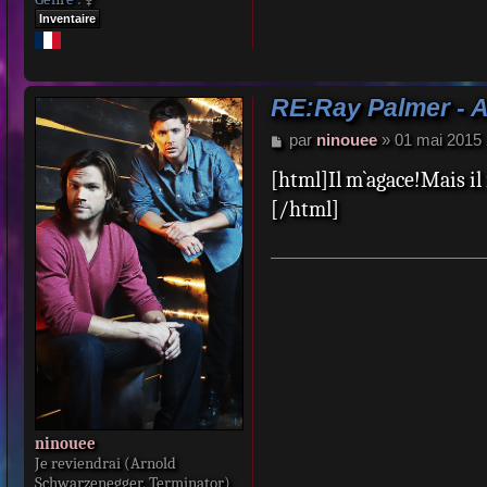
Inventaire
RE:Ray Palmer - 
M
par
ninouee
»
01 mai 2015 
e
[html]Il m`agace!Mais il m
s
s
[/html]
a
g
e
ninouee
Je reviendrai (Arnold
Schwarzenegger, Terminator)