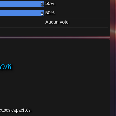
50%
1
50%
1
Aucun vote
tom
uses capacités.