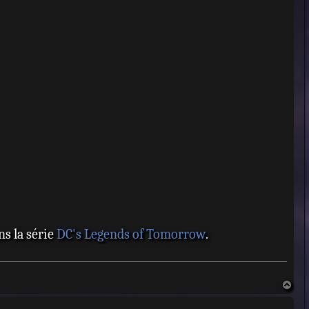
ns la série
DC's Legends of Tomorrow
.
H
a
u