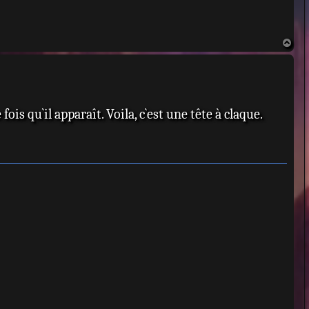
H
a
u
t
ois qu`il apparaît. Voila, c`est une tête à claque.