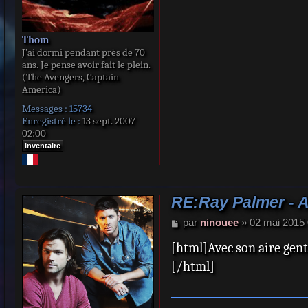
Thom
J’ai dormi pendant près de 70
ans. Je pense avoir fait le plein.
(The Avengers, Captain
America)
Messages :
15734
Enregistré le :
13 sept. 2007
02:00
Inventaire
RE:Ray Palmer - 
M
par
ninouee
»
02 mai 2015 
e
[html]Avec son aire genti
s
s
[/html]
a
g
e