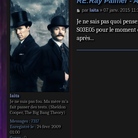
RE:Ray Palmer - 
M
par
laita
»
07 janv. 2015 11:
e
Je ne sais pas quoi penser
s
s
S03E05 pour le moment et
a
après...
g
e
laita
Je ne suis pas fou. Ma mère m’a
fait passer des tests. (Sheldon
Cooper, The Big Bang Theory)
Messages :
7317
Enregistré le :
24 févr. 2009
01:00
Genre :