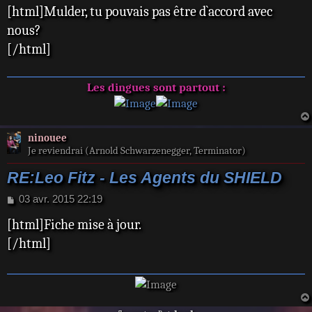
[html]Mulder, tu pouvais pas être d`accord avec
s
s
nous?
a
[/html]
g
e
Les dingues sont partout :
ninouee
Je reviendrai (Arnold Schwarzenegger, Terminator)
RE:Leo Fitz - Les Agents du SHIELD
M
03 avr. 2015 22:19
e
[html]Fiche mise à jour.
s
s
[/html]
a
g
e