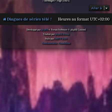
7 messages • Page
1
sur
1
Aller à
Dingues de séries télé !
Heures au format
UTC+02:00
Développé par
phpBB
® Forum Software © phpBB Limited
Traduit par
phpBB-fr.com
Style par
DdSTV 2020
Confidentialité
|
Conditions