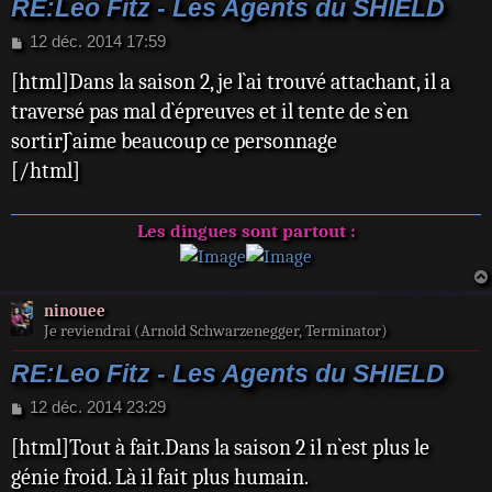
RE:Leo Fitz - Les Agents du SHIELD
M
12 déc. 2014 17:59
e
[html]Dans la saison 2, je l`ai trouvé attachant, il a
s
s
traversé pas mal d`épreuves et il tente de s`en
a
sortirJ`aime beaucoup ce personnage
g
e
[/html]
Les dingues sont partout :
ninouee
Je reviendrai (Arnold Schwarzenegger, Terminator)
RE:Leo Fitz - Les Agents du SHIELD
M
12 déc. 2014 23:29
e
[html]Tout à fait.Dans la saison 2 il n`est plus le
s
s
génie froid. Là il fait plus humain.
a