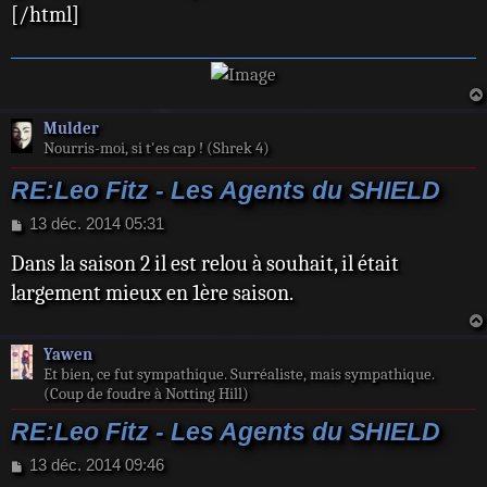
[/html]
g
e
Mulder
Nourris-moi, si t'es cap ! (Shrek 4)
RE:Leo Fitz - Les Agents du SHIELD
M
13 déc. 2014 05:31
e
Dans la saison 2 il est relou à souhait, il était
s
s
largement mieux en 1ère saison.
a
g
e
Yawen
Et bien, ce fut sympathique. Surréaliste, mais sympathique.
(Coup de foudre à Notting Hill)
RE:Leo Fitz - Les Agents du SHIELD
M
13 déc. 2014 09:46
e