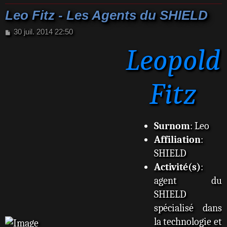
Leo Fitz - Les Agents du SHIELD
M
30 juil. 2014 22:50
e
Leopold
s
s
a
g
Fitz
e
Surnom
: Leo
Affiliation
:
SHIELD
Activité(s)
:
agent du
SHIELD
spécialisé dans
la technologie et