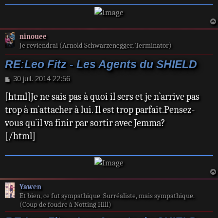
ninouee
Je reviendrai (Arnold Schwarzenegger, Terminator)
RE:Leo Fitz - Les Agents du SHIELD
M
30 juil. 2014 22:56
e
[html]Je ne sais pas à quoi il sers et je n`arrive pas
s
s
trop à m`attacher à lui. Il est trop parfait.Pensez-
a
vous qu`il va finir par sortir avec Jemma?
g
e
[/html]
Yawen
Et bien, ce fut sympathique. Surréaliste, mais sympathique.
(Coup de foudre à Notting Hill)