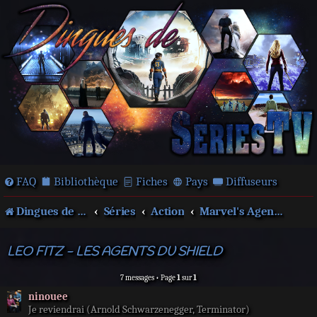
FAQ
Bibliothèque
Fiches
Pays
Diffuseurs
Dingues de séries télé !
Séries
Action
Marvel's Agents of S.H.I.E.L.D.
LEO FITZ - LES AGENTS DU SHIELD
7 messages • Page
1
sur
1
ninouee
Je reviendrai (Arnold Schwarzenegger, Terminator)