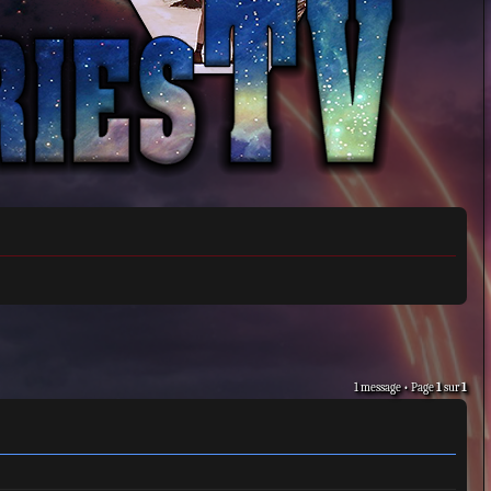
1 message • Page
1
sur
1