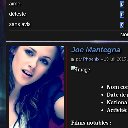
aime
0
déteste
0
sans avis
0
Nom
Joe Mantegna
M
par
Phoenix
»
19 juil. 2015
e
s
s
a
g
Nom co
e
Date de
National
Activité
Films notables :