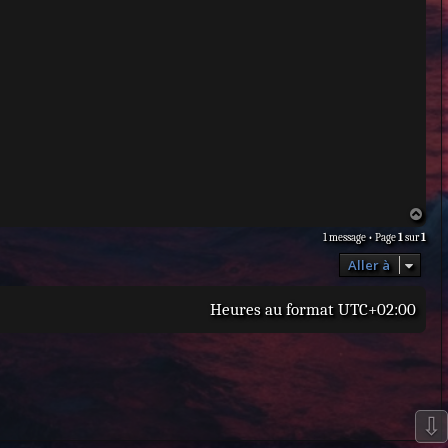
H
a
1 message • Page
1
sur
1
u
t
Aller à
Heures au format
UTC+02:00
⇩