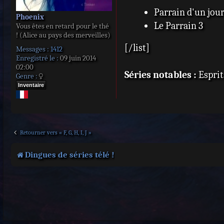
Parrain d'un jou
Phoenix
Le Parrain 3
Vous êtes en retard pour le thé
! (Alice au pays des merveilles)
[/list]
Messages :
1412
Enregistré le :
09 juin 2014
02:00
Séries notables :
Esprit
Genre :
Inventaire
Retourner vers « F, G, H, I, J »
Dingues de séries télé !