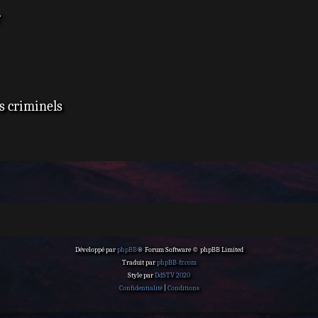
r
s criminels
Développé par
phpBB
® Forum Software © phpBB Limited
Traduit par
phpBB-fr.com
Style par
DdSTV 2020
Confidentialité
|
Conditions