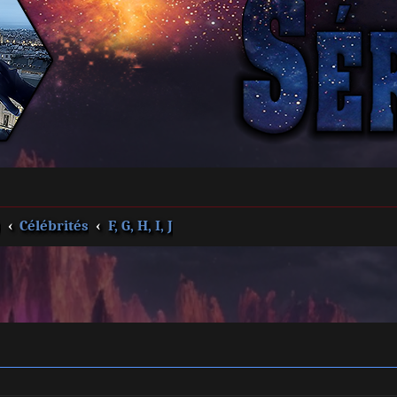
s
Célébrités
F, G, H, I, J