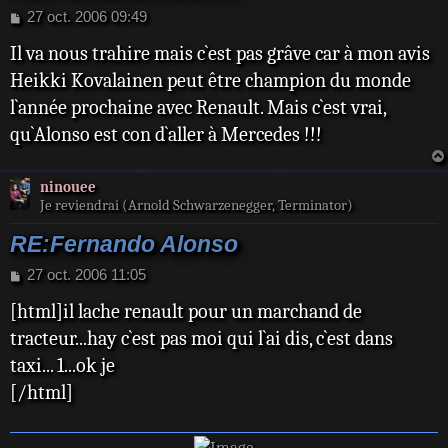
M
27 oct. 2006 09:49
e
Il va nous trahire mais c`est pas grâve car à mon avis
s
s
Heikki Kovalainen peut être champion du monde
a
l`année prochaine avec Renault. Mais c`est vrai,
g
e
qu`Alonso est con d`aller à Mercedes !!!
ninouee
Je reviendrai (Arnold Schwarzenegger, Terminator)
RE:Fernando Alonso
M
27 oct. 2006 11:05
e
[html]il lache renault pour un marchand de
s
s
tracteur...hay c`est pas moi qui l`ai dis, c`est dans
a
taxi... 1...ok je
g
e
[/html]