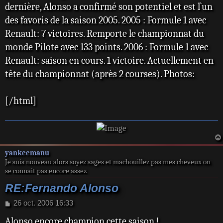
dernière, Alonso a confirmé son potentiel et est l`un
des favoris de la saison 2005. 2005 : Formule 1 avec
Renault: 7 victoires. Remporte le championnat du
monde Pilote avec 133 points. 2006 : Formule 1 avec
Renault: saison en cours. 1 victoire. Actuellement en
tête du championnat (après 2 courses). Photos:
[/html]
yankeemanu
Je suis nouveau alors soyez sages et machouillez pas mes cheveux on
se connait pas encore assez
RE:Fernando Alonso
M
26 oct. 2006 16:33
e
Alonso encore champion cette saison !
s