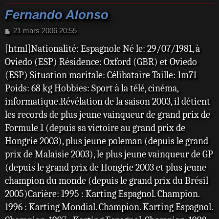
Fernando Alonso
M
21 mars 2006 20:55
e
[html]Nationalité: Espagnole Né le: 29/07/1981, à
s
s
Oviedo (ESP) Résidence: Oxford (GBR) et Oviedo
a
(ESP) Situation maritale: Célibataire Taille: 1m71
g
e
Poids: 68 kg Hobbies: Sport à la télé, cinéma,
informatique.Révélation de la saison 2003, il détient
les records de plus jeune vainqueur de grand prix de
Formule 1 (depuis sa victoire au grand prix de
Hongrie 2003), plus jeune poleman (depuis le grand
prix de Malaisie 2003), le plus jeune vainqueur de GP
(depuis le grand prix de Hongrie 2003 et plus jeune
champion du monde (depuis le grand prix du Brésil
2005)Carière: 1995 : Karting Espagnol. Champion.
1996 : Karting Mondial. Champion. Karting Espagnol.