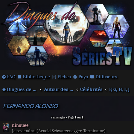
FAQ
Bibliothèque
Fiches
Pays
Diffuseurs
Dingues de séries télé !
Autour des films et séries
Célébrités
F, G, H, I, J
FERNANDO ALONSO
7 messages • Page
1
sur
1
ninouee
Je reviendrai (Arnold Schwarzenegger, Terminator)