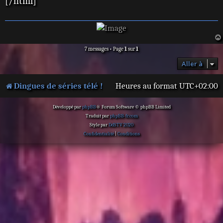
[/html]
e
7 messages • Page
1
sur
1
Aller à
Dingues de séries télé !
Heures au format
UTC+02:00
Développé par
phpBB
® Forum Software © phpBB Limited
Traduit par
phpBB-fr.com
Style par
DdSTV 2020
Confidentialité
|
Conditions