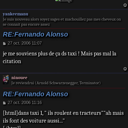
yankeemanu
Je suis nouveau alors soyez sages et machouillez pas mes cheveux on
se connait pas encore assez
RE:Fernando Alonso
M
27 oct. 2006 11:07
e
je me souviens plus de ça ds taxi ! Mais pas mal la
s
s
citation
a
g
e
ninouee
Je reviendrai (Arnold Schwarzenegger, Terminator)
RE:Fernando Alonso
M
27 oct. 2006 11:16
e
[html]dans taxi 1, " ils roulent en tracteurs""ah mais
s
s
ils font des voiture aussi..."
a
g