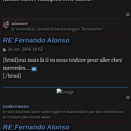
s
a
g
e
ninouee
Je reviendrai (Arnold Schwarzenegger, Terminator)
RE:Fernando Alonso
M
26 oct. 2006 16:52
e
[html]oui mais là il va nous trahire pour aller chez
s
s
mercedes....
a
[/html]
g
e
yankeemanu
Je suis nouveau alors soyez sages et machouillez pas mes cheveux on
se connait pas encore assez
RE:Fernando Alonso