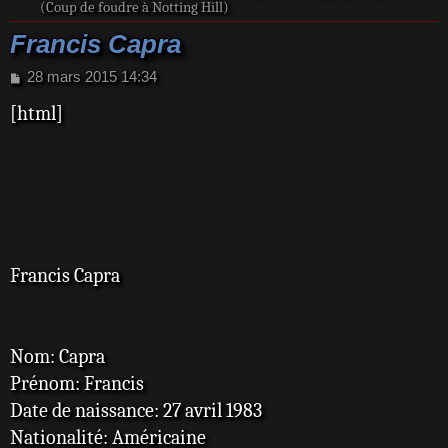
(Coup de foudre à Notting Hill)
Francis Capra
M
28 mars 2015 14:34
e
[html]
s
s
a
g
e
Francis Capra
Nom: Capra
Prénom: Francis
Date de naissance: 27 avril 1983
Nationalité: Américaine