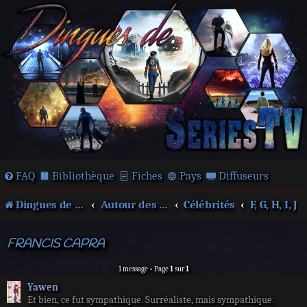
FAQ
Bibliothèque
Fiches
Pays
Diffuseurs
Dingues de séries télé !
Autour des films et séries
Célébrités
F, G, H, I, J
FRANCIS CAPRA
1 message • Page
1
sur
1
Yawen
Et bien, ce fut sympathique. Surréaliste, mais sympathique.