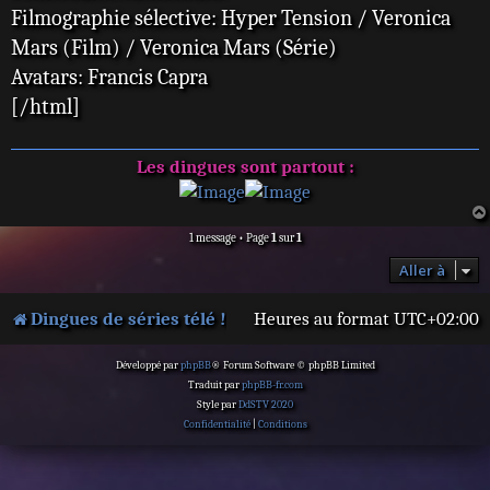
Filmographie sélective: Hyper Tension / Veronica
Mars (Film) / Veronica Mars (Série)
Avatars: Francis Capra
[/html]
Les dingues sont partout :
1 message • Page
1
sur
1
Aller à
Dingues de séries télé !
Heures au format
UTC+02:00
Développé par
phpBB
® Forum Software © phpBB Limited
Traduit par
phpBB-fr.com
Style par
DdSTV 2020
Confidentialité
|
Conditions