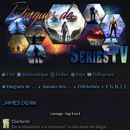
FAQ
Bibliothèque
Fiches
Pays
Diffuseurs
Dingues de séries télé !
Autour des films et séries
Célébrités
F, G, H, I, J
JAMES DEAN
1 message • Page
1
sur
1
Clochette
On se shooterait à la vitamine C si cela avait été illégal…