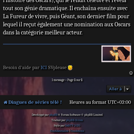
l’histoire des Oscars), qui le rendit célèbre et révéla
tout son génie dramatique. Il enchaîna ensuite avec
La Fureur de vivre, puis Géant, son dernier film pour
lequel il reçut également une nomination aux Oscars
dans la catégorie meilleur acteur.
Besoin d'aide par
ICI
SVplease
1 message • Page
1
sur
1
Aller à
Dingues de séries télé !
Heures au format
UTC+02:00
Développé par
phpBB
® Forum Software © phpBB Limited
Traduit par
phpBB-fr.com
Style par
DdSTV 2020
Confidentialité
|
Conditions