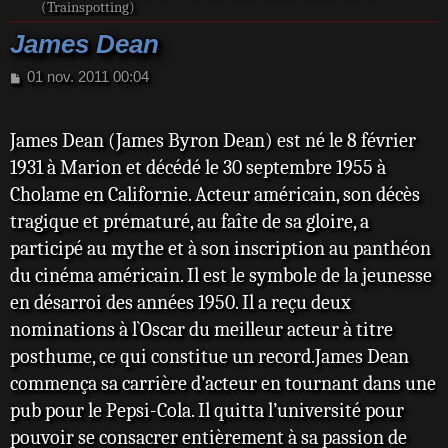
(Trainspotting)
James Dean
M
01 nov. 2011 00:04
e
s
s
James Dean (James Byron Dean) est né le 8 février
a
1931 à Marion et décédé le 30 septembre 1955 à
g
e
Cholame en Californie. Acteur américain, son décès
tragique et prématuré, au faîte de sa gloire, a
participé au mythe et à son inscription au panthéon
du cinéma américain. Il est le symbole de la jeunesse
en désarroi des années 1950. Il a reçu deux
nominations à l`Oscar du meilleur acteur à titre
posthume, ce qui constitue un record.James Dean
commença sa carrière d’acteur en tournant dans une
pub pour le Pepsi-Cola. Il quitta l’université pour
pouvoir se consacrer entièrement à sa passion de