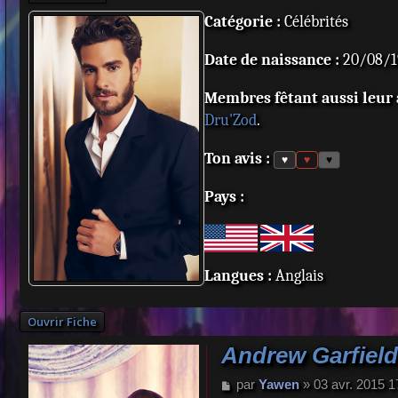
Catégorie :
Célébrités
Date de naissance :
20/08/19
Membres fêtant aussi leur a
Dru'Zod
.
Ton avis :
♥
♥
♥
Pays :
Langues :
Anglais
Ouvrir Fiche
Andrew Garfield
M
par
Yawen
»
03 avr. 2015 1