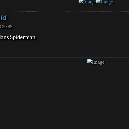
ld
3 20:49
 dans Spiderman.