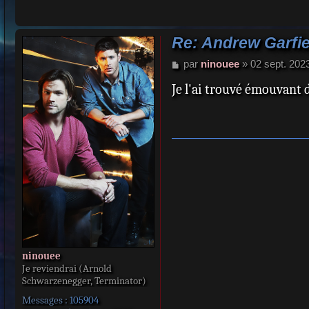
Re: Andrew Garfie
M
par
ninouee
»
02 sept. 202
e
Je l'ai trouvé émouvant
s
s
a
g
e
ninouee
Je reviendrai (Arnold
Schwarzenegger, Terminator)
Messages :
105904