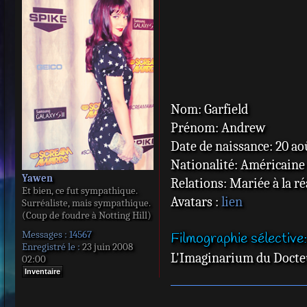
e
s
s
a
g
e
Nom: Garfield
Prénom: Andrew
Date de naissance: 20 ao
Nationalité: Américaine
Yawen
Relations: Mariée à la r
Et bien, ce fut sympathique.
Avatars :
lien
Surréaliste, mais sympathique.
(Coup de foudre à Notting Hill)
Messages :
14567
Filmographie sélective:
Enregistré le :
23 juin 2008
L'Imaginarium du Docte
02:00
Inventaire