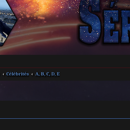
s
Célébrités
A, B, C, D, E