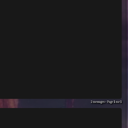
2 messages • Page
1
sur
1