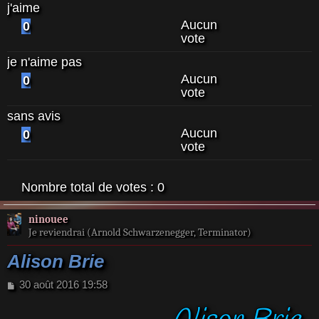
j'aime
Aucun
0
vote
je n'aime pas
Aucun
0
vote
sans avis
Aucun
0
vote
Nombre total de votes :
0
ninouee
Je reviendrai (Arnold Schwarzenegger, Terminator)
Alison Brie
M
30 août 2016 19:58
e
s