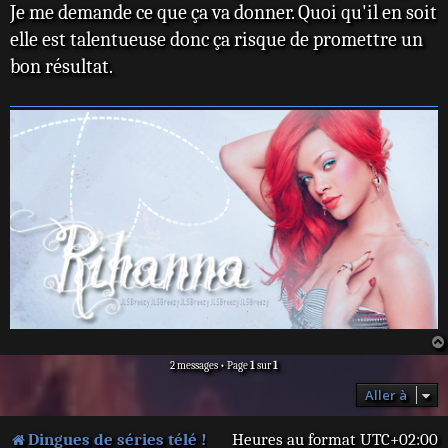
Leena
d'Harry Winer :
Je me demande ce que ça va donner. Quoi qu'il en soit
g
e
Pendharkar : Ms.
Amber
elle est talentueuse donc ça risque de promettre un
Bradlee
2009 : Hot Sluts :
bon résultat.
2011 : Scream 4 de
Amber (6
Wes Craven :
épisodes)
Rebecca Walters
2009-2015:
2012 : Save the
Community :
Date de Michael
Annie Edison (110
Mohan : Beth
épisodes)
2012 : Cinq ans de
2011 :
réflexion (The
CollegeHumor
Five-Year
Originals : Annie
Engagement) de
Edison (1
Nicholas Stoller :
épisode)
2 messages • Page
1
sur
1
Suzie Barnes-
2011 : Robot
Aller à
Eilhauer
Chicken : Matha
Dingues de séries télé !
Heures au format
UTC+02:00
2012 :
Stewart/La garde