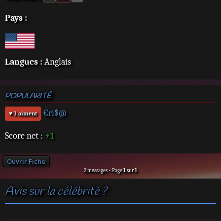
Pays :
Langues :
Anglais
POPULARITÉ
€ri$@
♥ 1 aiment
Score net :
+1
Ouvrir Fiche
2 messages • Page
1
sur
1
Avis sur la célébrité ?