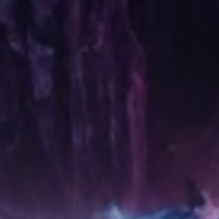
Williams : rôle
inconnu
2016 : The
Disaster Artist de
James Franco :
Amber