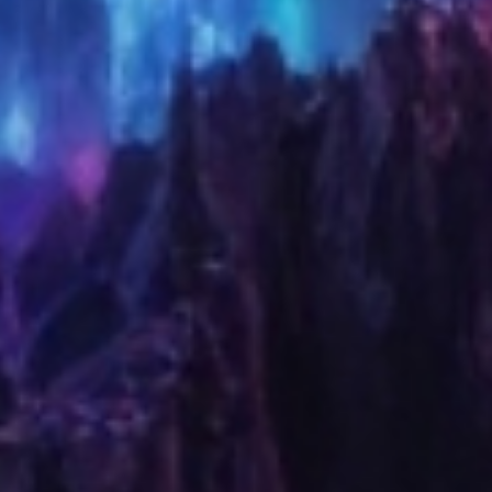
(Sleeping with
Other People) de
Leslye Headland :
Lainey
2016 : Joshy de
Jeff Baena :
Rachel
2016 : Célibataire,
mode d'emploi
(How to be
single) de
Christian Ditter :
Lucy
2016 : The
Headhunter's
Calling de Mark