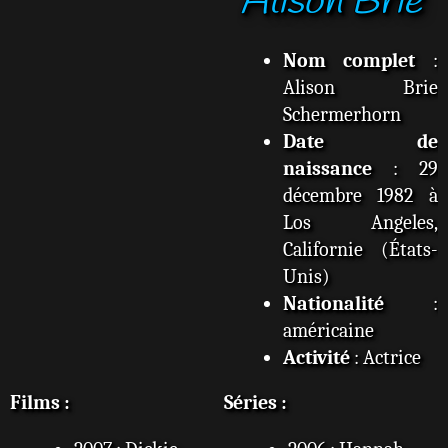
Alison Brie
s
a
g
Nom complet
:
e
Alison Brie
Schermerhorn
Date de
naissance
: 29
décembre 1982 à
Los Angeles,
Californie (États-
Unis)
Nationalité
:
américaine
Activité
: Actrice
Films :
Séries :