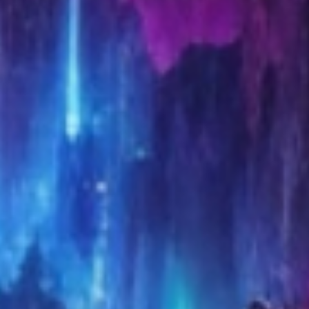
Chris Miller et
BoJack Horseman
Chris McKay :
: Diane Nguyen /
Unikitty (voix)
Olivia (voix) (37
2014 : Search
épisodes)
Party de Scot
2016 : Teachers :
Armstrong :
Mrs Lack (1
Elizabeth
épisode)
2014 : No
2016 : Doctor
Stranger Than
Thorne : Miss
Love de Nick
Dunstable (3
Wernham : Lucy
épisodes)
Sherrington
2015 : Get Hard
d'Etan Cohen :
Alissa
2015 : Jamais
entre amis