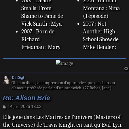
2007 : Dickie
2006 : Hannah
Smalls: From
Montana : Nina
Shame to Fame de
(1 épisode)
Vick Smith : Mya
2007 : Not
2007 : Born de
Another High
Richard
School Show de
Friedman : Mary
Mike Bender :
Elizabeth
Muffy
2008 :
2007-2015: Mad
Parasomnia (en)
Men : Trudy
€ri$@
de William
Campbell (34
Oh mon dieu, j’ai l’impression d’apprendre que ma chanson
Malone : Darcy
épisodes)
d’amour préférée parlait d’un sandwich. (27 Robes, Jane)
2008 : The
2008 : My Alibi :
Re: Alison Brie
Coverup (en) de
Rebecca Fuller
M
14 juil. 2026 13:03
Brian Jun : Grace
(14 épisodes)
e
2010 : Raspberry
2008 : The
Elle joue dans Les Maîtres de l'univers (Masters of
s
s
Magic (en) de
Deadliest Lesson
the Universe) de Travis Knight en tant qu'Evil-Lyn.
a