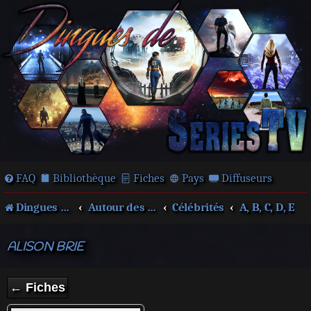
FAQ
Bibliothèque
Fiches
Pays
Diffuseurs
Dingues de séries télé !
Autour des films et séries
Célébrités
A, B, C, D, E
ALISON BRIE
← Fiches