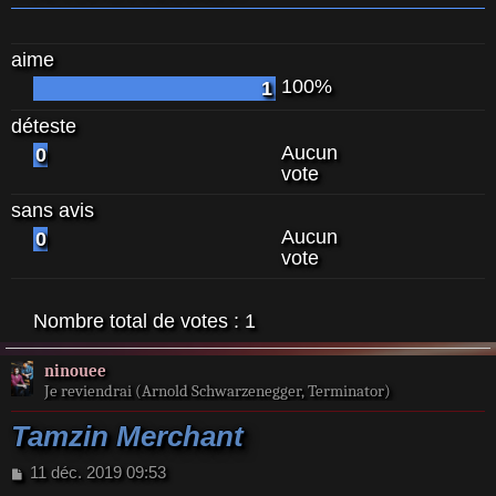
aime
100%
1
déteste
Aucun
0
vote
sans avis
Aucun
0
vote
Nombre total de votes :
1
ninouee
Je reviendrai (Arnold Schwarzenegger, Terminator)
Tamzin Merchant
M
11 déc. 2019 09:53
e