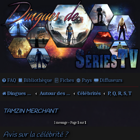
FAQ
Bibliothèque
Fiches
Pays
Diffuseurs
Dingues de séries télé !
Autour des films et séries
Célébrités
P, Q, R, S, T
TAMZIN MERCHANT
1 message • Page
1
sur
1
Avis sur la célébrité ?