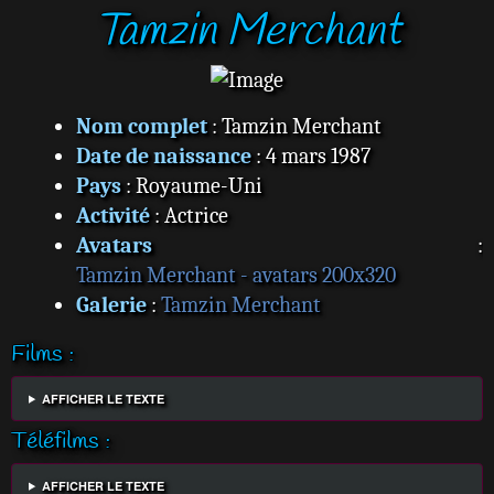
Tamzin Merchant
s
s
a
g
e
Nom complet
: Tamzin Merchant
Date de naissance
: 4 mars 1987
Pays
: Royaume-Uni
Activité
: Actrice
Avatars
:
Tamzin Merchant - avatars 200x320
Galerie
:
Tamzin Merchant
Films :
AFFICHER LE TEXTE
Téléfilms :
AFFICHER LE TEXTE