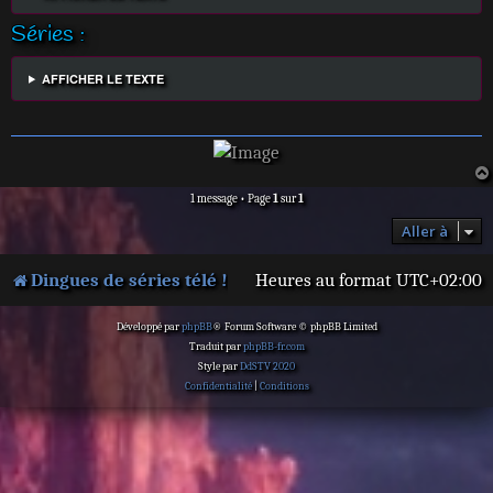
Séries :
AFFICHER LE TEXTE
1 message • Page
1
sur
1
Aller à
Dingues de séries télé !
Heures au format
UTC+02:00
Développé par
phpBB
® Forum Software © phpBB Limited
Traduit par
phpBB-fr.com
Style par
DdSTV 2020
Confidentialité
|
Conditions