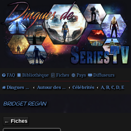
FAQ
Bibliothèque
Fiches
Pays
Diffuseurs
Dingues de séries télé !
Autour des films et séries
Célébrités
A, B, C, D, E
BRIDGET REGAN
← Fiches