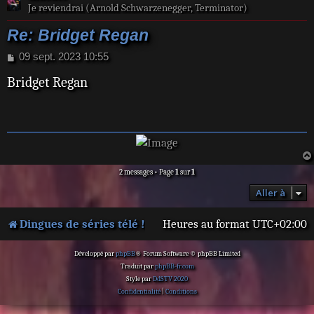
Je reviendrai (Arnold Schwarzenegger, Terminator)
Re: Bridget Regan
M
09 sept. 2023 10:55
e
Bridget Regan
s
s
a
g
e
2 messages • Page
1
sur
1
Aller à
Dingues de séries télé !
Heures au format
UTC+02:00
Développé par
phpBB
® Forum Software © phpBB Limited
Traduit par
phpBB-fr.com
Style par
DdSTV 2020
Confidentialité
|
Conditions