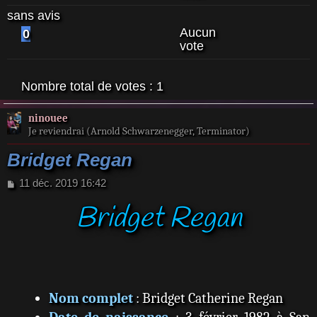
sans avis
Aucun
0
vote
Nombre total de votes :
1
ninouee
Je reviendrai (Arnold Schwarzenegger, Terminator)
Bridget Regan
M
11 déc. 2019 16:42
e
Bridget Regan
s
s
a
g
e
Nom complet
: Bridget Catherine Regan