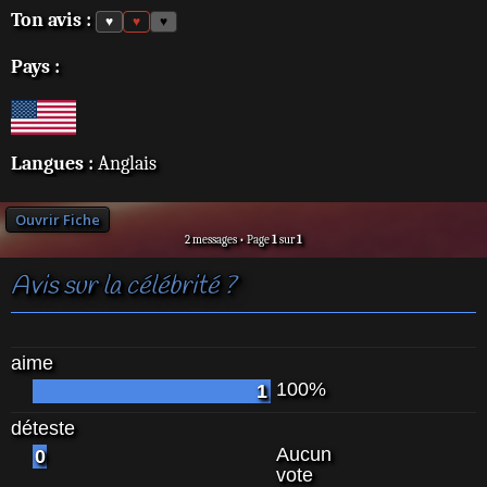
Ton avis :
♥
♥
♥
Pays :
Langues :
Anglais
Ouvrir Fiche
2 messages • Page
1
sur
1
Avis sur la célébrité ?
aime
100%
1
déteste
Aucun
0
vote