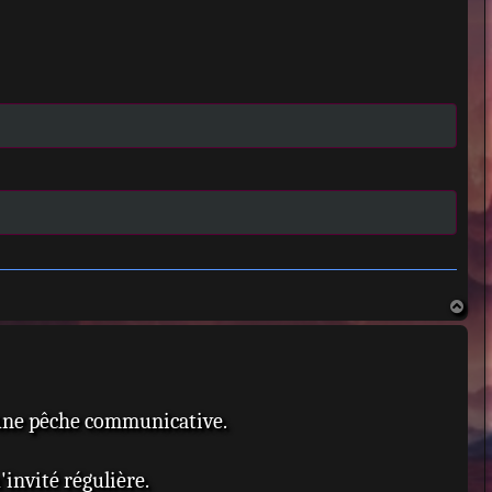
H
a
u
t
t une pêche communicative.
'invité régulière.