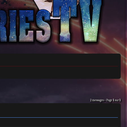
2 messages • Page
1
sur
1