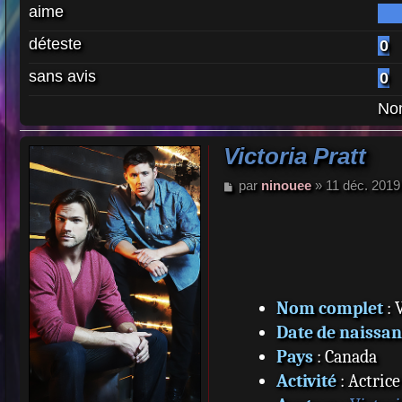
aime
déteste
0
sans avis
0
Nom
Victoria Pratt
M
par
ninouee
»
11 déc. 2019
e
s
s
a
g
e
Nom complet
: 
Date de naissan
Pays
: Canada
Activité
: Actrice