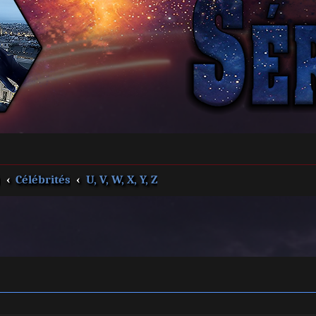
s
Célébrités
U, V, W, X, Y, Z