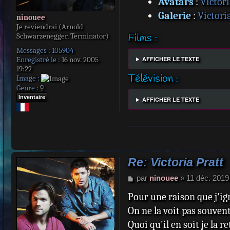
Avatars
:
Victori
Galerie
:
Victori
ninouee
Je reviendrai (Arnold
Films :
Schwarzenegger, Terminator)
Messages :
105904
Enregistré le :
16 nov. 2005
AFFICHER LE TEXTE
19:22
Télévision :
Image :
Genre :
Inventaire
AFFICHER LE TEXTE
Re: Victoria Pratt
M
par
ninouee
»
11 déc. 2019
e
Pour une raison que j'ig
s
s
On ne la voit pas souven
a
Quoi qu'il en soit je la 
g