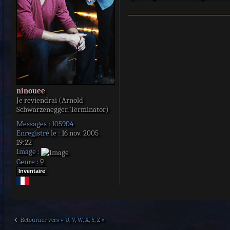
e
ninouee
Je reviendrai (Arnold
Schwarzenegger, Terminator)
Messages :
105904
Enregistré le :
16 nov. 2005
19:22
Image :
Genre :
Inventaire
Retourner vers « U, V, W, X, Y, Z »