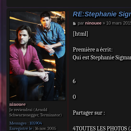
RE:Stephanie Si
M
par
ninouee
»
10 mars 201
e
[html]
s
s
a
Première a écrit:
g
e
Qui est Stephanie Sigman
6
0
ninouee
Je reviendrai (Arnold
Partager sur :
Schwarzenegger, Terminator)
Messages :
105904
4TOUTES LES PHOTOS (
Enregistré le :
16 nov. 2005