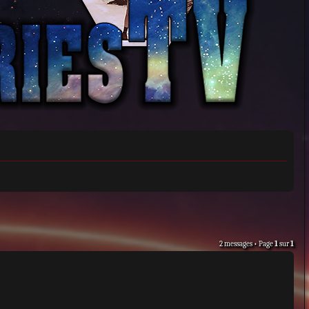
2 messages • Page
1
sur
1