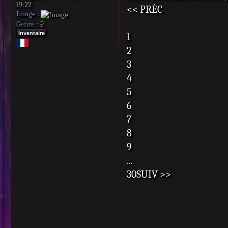
19:22
<< PRÉC
Image :
Genre :
Inventaire
1
2
3
4
5
6
7
8
9
...
30SUIV >>