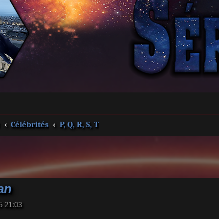
s
Célébrités
P, Q, R, S, T
an
5 21:03