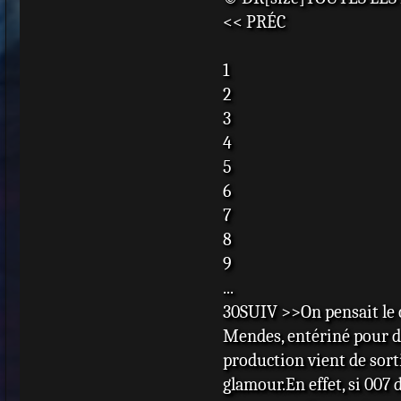
<< PRÉC
1
2
3
4
5
6
7
8
9
...
30SUIV >>On pensait le c
Mendes, entériné pour de 
production vient de sort
glamour.En effet, si 007