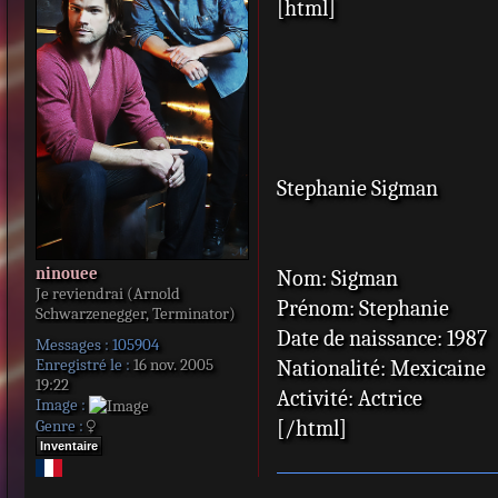
[html]
s
s
a
g
e
Stephanie Sigman
ninouee
Nom: Sigman
Je reviendrai (Arnold
Prénom: Stephanie
Schwarzenegger, Terminator)
Date de naissance: 1987
Messages :
105904
Enregistré le :
16 nov. 2005
Nationalité: Mexicaine
19:22
Activité: Actrice
Image :
[/html]
Genre :
Inventaire