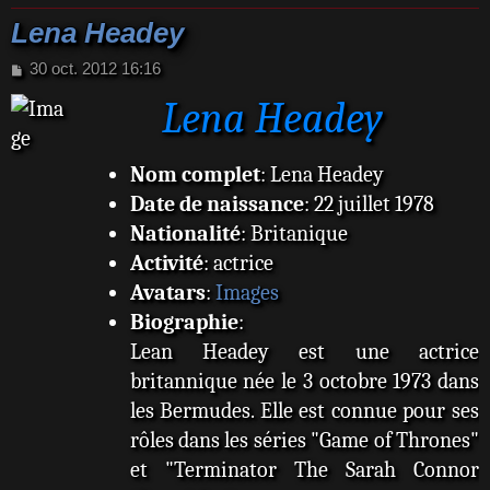
Lena Headey
M
30 oct. 2012 16:16
e
Lena Headey
s
s
a
g
Nom complet
: Lena Headey
e
Date de naissance
: 22 juillet 1978
Nationalité
: Britanique
Activité
: actrice
Avatars
:
Images
Biographie
:
Lean Headey est une actrice
britannique née le 3 octobre 1973 dans
les Bermudes. Elle est connue pour ses
rôles dans les séries "Game of Thrones"
et "Terminator The Sarah Connor