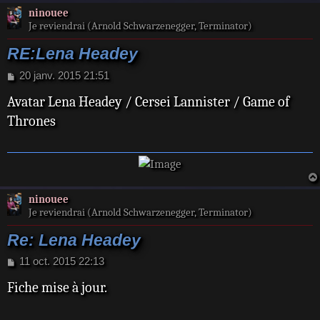
ninouee
Je reviendrai (Arnold Schwarzenegger, Terminator)
RE:Lena Headey
M
20 janv. 2015 21:51
e
Avatar Lena Headey / Cersei Lannister / Game of
s
s
Thrones
a
g
e
ninouee
Je reviendrai (Arnold Schwarzenegger, Terminator)
Re: Lena Headey
M
11 oct. 2015 22:13
e
Fiche mise à jour.
s
s
a