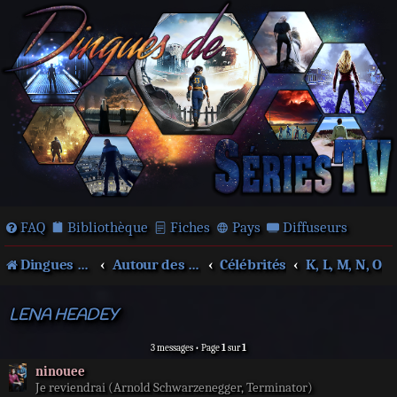
FAQ
Bibliothèque
Fiches
Pays
Diffuseurs
Dingues de séries télé !
Autour des films et séries
Célébrités
K, L, M, N, O
LENA HEADEY
3 messages • Page
1
sur
1
ninouee
Je reviendrai (Arnold Schwarzenegger, Terminator)