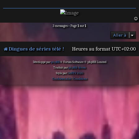
g
e
3 messages • Page
1
sur
1
Aller à
Dingues de séries télé !
Heures au format
UTC+02:00
Développé par
phpBB
® Forum Software © phpBB Limited
Traduit par
phpBB-fr.com
Style par
DdSTV 2020
Confidentialité
|
Conditions