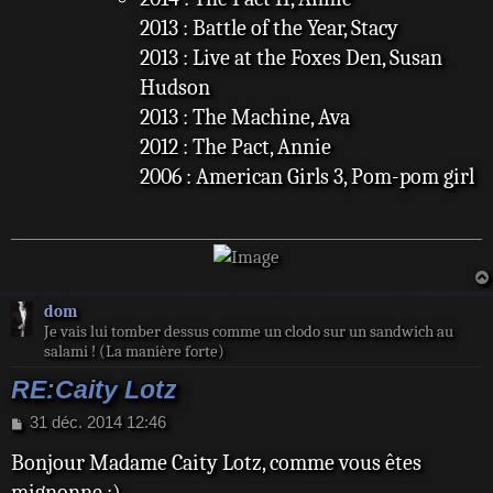
2013 : Battle of the Year, Stacy
2013 : Live at the Foxes Den, Susan
Hudson
2013 : The Machine, Ava
2012 : The Pact, Annie
2006 : American Girls 3, Pom-pom girl
dom
Je vais lui tomber dessus comme un clodo sur un sandwich au
salami ! (La manière forte)
RE:Caity Lotz
M
31 déc. 2014 12:46
e
Bonjour Madame Caity Lotz, comme vous êtes
s
s
mignonne :)