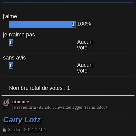
j'aime
100%
1
je n'aime pas
Aucun
0
vote
sans avis
Aucun
0
vote
Nombre total de votes :
1
ninouee
Je reviendrai (Arnold Schwarzenegger, Terminator)
Caity Lotz
M
31 déc. 2014 12:04
e