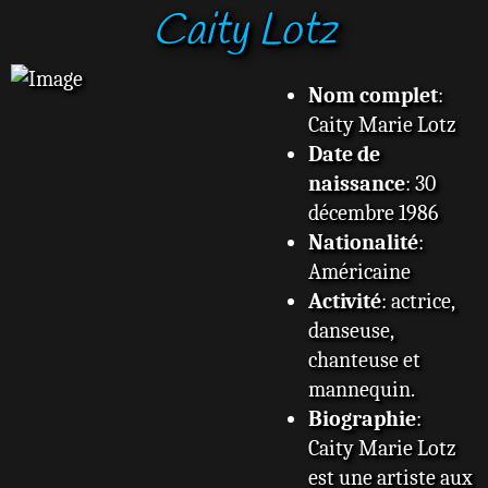
Caity Lotz
s
s
a
g
Nom complet
:
e
Caity Marie Lotz
Date de
naissance
: 30
décembre 1986
Nationalité
:
Américaine
Activité
: actrice,
danseuse,
chanteuse et
mannequin.
Biographie
:
Caity Marie Lotz
est une artiste aux