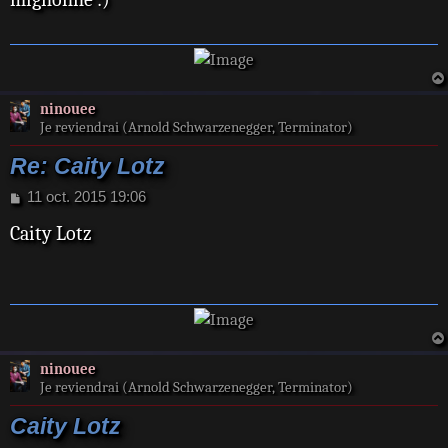
a
g
e
ninouee
Je reviendrai (Arnold Schwarzenegger, Terminator)
Re: Caity Lotz
M
11 oct. 2015 19:06
e
Caity Lotz
s
s
a
g
e
ninouee
Je reviendrai (Arnold Schwarzenegger, Terminator)
Caity Lotz