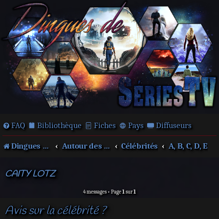
FAQ
Bibliothèque
Fiches
Pays
Diffuseurs
Dingues de séries télé !
Autour des films et séries
Célébrités
A, B, C, D, E
CAITY LOTZ
4 messages • Page
1
sur
1
Avis sur la célébrité ?