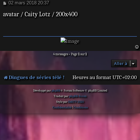
M
02 mars 2018 20:37
e
avatar / Caity Lotz / 200x400
s
s
a
g
e
4 messages • Page
1
sur
1
Aller à
Dingues de séries télé !
Heures au format
UTC+02:00
Développé par
phpBB
® Forum Software © phpBB Limited
Traduit par
phpBB-fr.com
Style par
DdSTV 2020
Confidentialité
|
Conditions