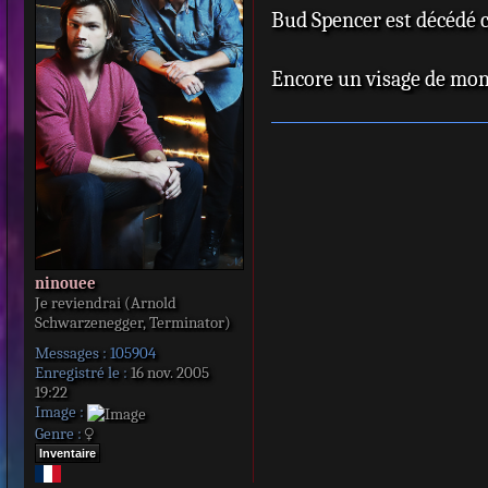
1971 : On contin
Bud Spencer est décédé c
s
s
chiamarlo Trini
a
1972 : Maintenant
Encore un visage de mon
g
e
de Giuseppe Coliz
1974 : Attention,
arrabbiamo) de 
1974 : Les Deux 
Franco Rossi : P
1976 : Deux Super
d'Enzo Barboni 
ninouee
Je reviendrai (Arnold
1978 : Pair et im
Schwarzenegger, Terminator)
Charlie Firpo
Messages :
105904
1979 : Cul et che
Enregistré le :
16 nov. 2005
19:22
Zingarelli : Tom
Image :
1981 : Salut l'am
Genre :
trova un tesoro)
Inventaire
1983 : Quand faut