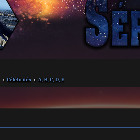
s
Célébrités
A, B, C, D, E