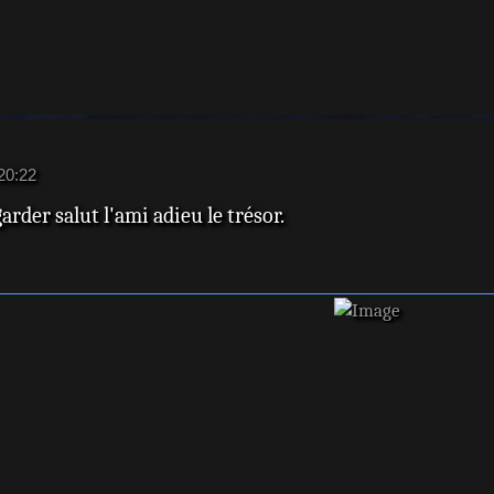
1980 :
el cuoco (série TV) : Carlo Banci
me) de
1981 :
Miche
1982 :
1982 :
 20:22
Michel
arder salut l'ami adieu le trésor.
1982 :
Corbuc
1986 :
génie
1990 :
Barbon
1997 :
1997 :
1997 :