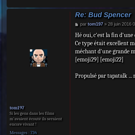
d'Enzo Barboni 
Re: Bud Spencer
1984 : Attention
d'Enzo Barboni 
M
par
tom197
»
28 juin 2016 
e
1985 : Les Super
Hé oui, c'est la fin d'une
s
poliziotti dell'o
s
Ce type était excellent m
a
Forest
méchant d'une grande ma
g
1994 : Petit papa
e
[emoji29] [emoji22]
: Moses
Propulsé par tapatalk ... 
Télévision :
1988 : Il profess
1990-1993 : Extra
Costello
tom197
Si les gens dans les films
1997 : Les faux f
m'avaient écouté ils seraient
/ Père Orso
encore vivant !
2005 : Padre Spe
Messages :
734