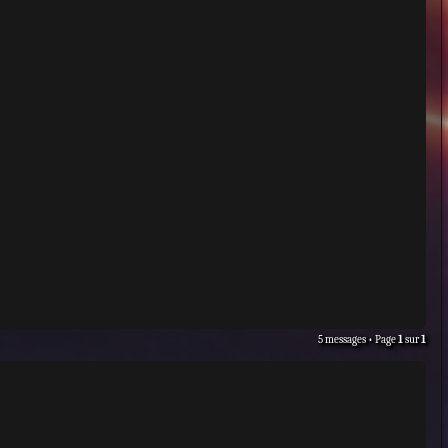
5 messages • Page
1
sur
1