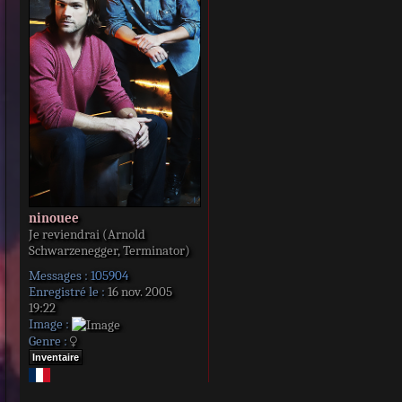
s
s
a
g
e
ninouee
Je reviendrai (Arnold
Schwarzenegger, Terminator)
Messages :
105904
Enregistré le :
16 nov. 2005
19:22
Image :
Genre :
Inventaire