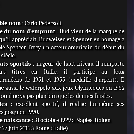
able nom
: Carlo Pedersoli
ne du nom d'emprunt
: Bud vient de la marque de
qu'il appréciait, Budweiser, et Spencer en homage à
olé Spencer Tracy un acteur américain du début du
siècle.
ats sportifs
: nageur de haut niveau il remporte
eurs titres en Italie, il participe au Jeux
rranéens de 1951 et 1955 (médaille d'argent). Il
ue aussi le waterpolo aux jeux Olympiques en 1952
 où il ne va pas plus loin que les demies finales.
des
: excellent sportif, il réalise lui-même ses
s jusqu'en 1990.
e naissance
: 31 octobre 1929 à Naples, Italien
: 27 juin 2016 à Rome (Italie)