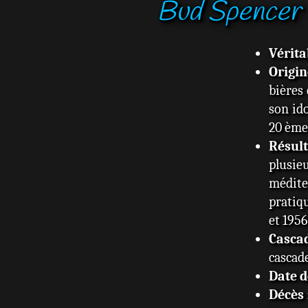
Bud Spencer
Vérit
Origi
bières 
son id
20 ème 
Résult
plusi
médite
pratiq
et 1956
Casca
cascade
Date d
Décès