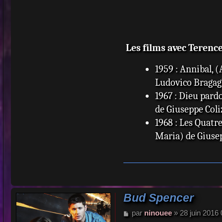
Les films avec Terence 
1959 : Annibal, 
Ludovico Bragagl
1967 : Dieu pardo
de Giuseppe Coli
1968 : Les Quatre
Maria) de Giusep
1969 : La Colline 
Giuseppe Colizzi
1970 : On l'appe
d'Enzo Barboni 
Bud Spencer
1971 : Le Corsair
M
par
ninouee
»
28 juin 2016
Thomas : Skull
e