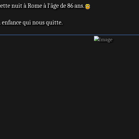
Tonino
ue à l'appeler Trinita (…continuavano a
ette nuit à Rome à l'âge de 86 ans.
1967 : 
tà) d'Enzo Barboni : Bambino
de Gio
, on l'appelle Plata (Più forte, ragazzi!)
 enfance qui nous quitte.
1969 :
zi : Salud
uomini
 on va s'fâcher ! (Altrimenti ci
1969 :
Marcello Fondato : Ben
con no
Missionnaires (Porgi l'altra guancia) de
1971 :
ère Pedro
velutt
-flics (I due superpiedi quasi piatti)
1971 :
: Wilbur Walsh
Amigo)
pair (Pari e dispari) de Sergio Corbucci :
1972 :
Lizzan
mise (Io sto con gli ippopotami) d'Italo
1972 :
una pe
i, adieu le trésor (Chi trova un amico,
1972 :
 de Sergio Corbucci : Charlie O'Brien
angeli
 y aller, faut y aller (Nati con la Camicia)