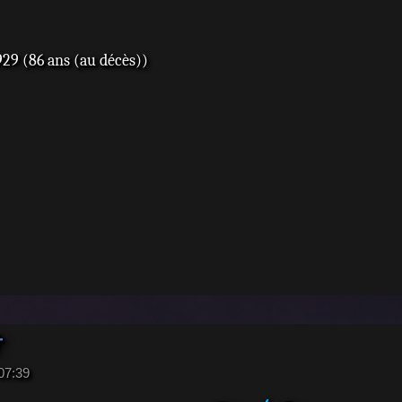
29 (86 ans (au décès))
†
 07:39