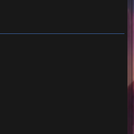
 Cervi : O'Bannion
Pas de pitié pour les salopards (Al di là della legge)
rgio Stegani : James Cooper
 Cinq hommes armés, (Un esercito di cinque
) de Don Taylor : Mesito
 À l'aube du cinquième jour (Gott mit uns - Dio è
i) de Giuliano Montaldo : Jelinek
 Quatre mouches de velours gris (Quattro mosche di
o grigio) de Dario Argento : Godfrey
 Amigo, mon colt a deux mots à te dire (Si Puo Fare
 de Maurizio Lucidi : Hiram Coburn
 La Vengeance du Sicilien (Torino Nera) de Carlo
i : Rosario Rao
 La Horde des salopards (Una ragione per vivere, e
r morire) de Tonino Valerii : Eli Sampson
 Les anges mangent aussi des fayots (Anche gli
 mangiano fagioli) d'Enzo Barboni : Charlie Smith