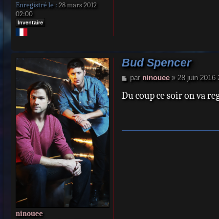
Enregistré le :
28 mars 2012
Hope
02:00
2010 : I delitti d
Inventaire
Bud Spencer
M
par
ninouee
»
28 juin 2016
e
Du coup ce soir on va reg
s
s
a
g
e
ninouee