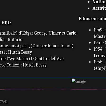
Nation
Activi
Films en solo
Hill :
1949 :
(Annibale) d'Edgar George Ulmer et Carlo
Mastr
ia : Rutario
1951 :
nne... moi pas !, (Dio perdona… Io no!)
1954 :
zzi : Hutch Bessy
Leonvi
 de l'Ave Maria (I Quattro dell'Ave
1955 :
pe Colizzi : Hutch Bessy
tempi)
des bottes (La Collina degli stivali) de
1957 :
 : Hutch Bessy
1957 :
lle Trinita (Lo chiamavano Trinità)
Vidor 
: Bambino
Sous l
e noir (Il Corsaro Nero) de Vincent
1967 :
 07:41