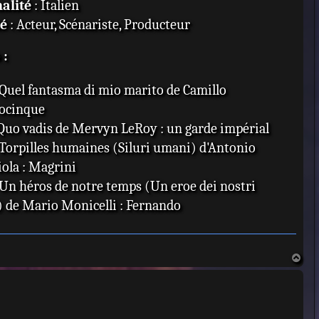
alité
: Italien
té
: Acteur, Scénariste, Producteur
 :
 Quel fantasma di mio marito de Camillo
ocinque
 Quo vadis de Mervyn LeRoy : un garde impérial
 Torpilles humaines (Siluri umani) d'Antonio
ola : Magrini
 Un héros de notre temps (Un eroe dei nostri
 de Mario Monicelli : Fernando
 Il cocco di mamma de Mauro Morassi : Oscar
 L'Adieu aux armes (A Farewell to Arms) de Charles
H
: un carabinier
a
u
e nom de Bud Spencer
t
 Cinq gâchettes d'or (Oggi a me domani a te) de