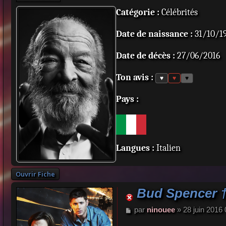
Catégorie :
Célébrités
Date de naissance :
31/10/19
Date de décès :
27/06/2016
Ton avis :
♥
♥
♥
Pays :
Langues :
Italien
Ouvrir Fiche
Bud Spencer 
M
par
ninouee
»
28 juin 2016
e