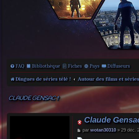
FAQ
Bibliothèque
Fiches
Pays
Diffuseurs
Dingues de séries télé !
Autour des films et série
CLAUDE GENSAC †
Claude Gensa
M
par
wotan30310
»
29 déc. 
e