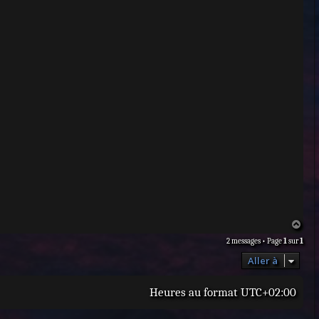
H
a
2 messages • Page
1
sur
1
u
t
Aller à
Heures au format
UTC+02:00