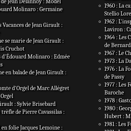
s de Jean Delannoy : Model
1960 : La c
douard Molinaro : Germaine
Stellio Lo
1962 : L'in
s Vacances de Jean Girault :
Laviron : C
1964 : Les 
e se marie de Jean Girault :
de Bernard
ois Cruchot
1967 : Le C
s d'Édouard Molinaro : Edmée
1973 : La D
as
1976 : La Fo
e en balade de Jean Girault :
de Passy
1977 : Les 
comte d'Orgel de Marc Allégret
Baroche
'Orgel
1978 : Gast
Girault : Sylvie Brisebard
1980 : Geo
trèfle de Pierre Cavassilas :
Hubert : M
1981 : Les 
 en folie Jacques Lemoine :