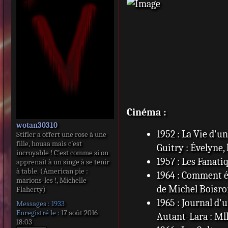
s
s
a
g
e
Cinéma :
wotan30310
1952 : La Vie d'
Stifler a offert une rose à une
fille, houaa mais c’est
Guitry : Évelyne
incroyable ! C’est comme si on
1957 : Les Fanatiq
apprenait à un singe à se tenir
à table. (American pie :
1964 : Comment é
marions-les !, Michelle
de Michel Boisr
Flaherty)
1965 : Journal d'
Messages :
1933
Enregistré le :
17 août 2016
Autant-Lara : Mll
18:03