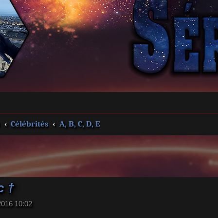
s
Célébrités
A, B, C, D, E
c †
2016 10:02