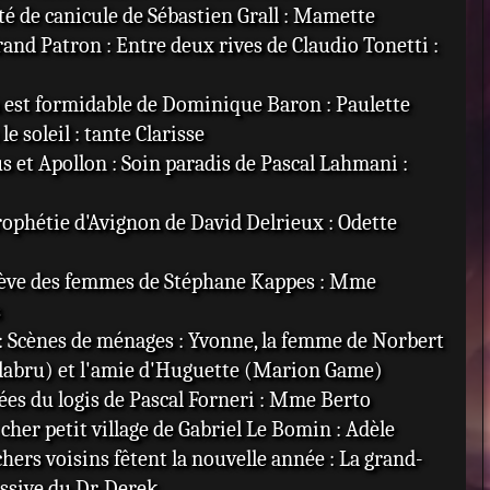
té de canicule de Sébastien Grall : Mamette
rand Patron : Entre deux rives de Claudio Tonetti :
a est formidable de Dominique Baron : Paulette
le soleil : tante Clarisse
s et Apollon : Soin paradis de Pascal Lahmani :
rophétie d'Avignon de David Delrieux : Odette
Grève des femmes de Stéphane Kappes : Mme
s
 : Scènes de ménages : Yvonne, la femme de Norbert
labru) et l'amie d'Huguette (Marion Game)
Fées du logis de Pascal Forneri : Mme Berto
cher petit village de Gabriel Le Bomin : Adèle
chers voisins fêtent la nouvelle année : La grand-
ssive du Dr. Derek