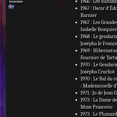
1966 : Les Sultan
Inventaire
1967 : Oscar d'É
Barnier
1967 : Les Grande
Isabelle Bosquier
1968 : Le gendarm
Josépha le Franç
1969 : Hibernatu
Fournier de Tart
1970 : Le Gendarm
Josépha Cruchot
1970 : Le Bal du 
: Mademoiselle d
1971 : Jo de Jean 
1973 : La Dame de 
Mme Prascovic
1973 : Le Plumard