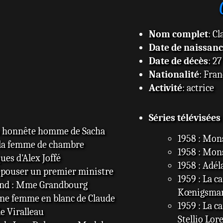
Nom complet
: C
Date de naissan
Date de décès
: 2
Nationalité
: Fran
Activité
: actrice
Séries télévisées 
un honnête homme de Sacha
1958 : Mon
, la femme de chambre
1958 : Mon
ues d'Alex Joffé
1958 : Adél
pouser un premier ministre
1959 : La c
ond : Mme Grandbourg
Kœnigsmark
une femme en blanc de Claude
1959 : La c
e Viralleau
Stellio Lor