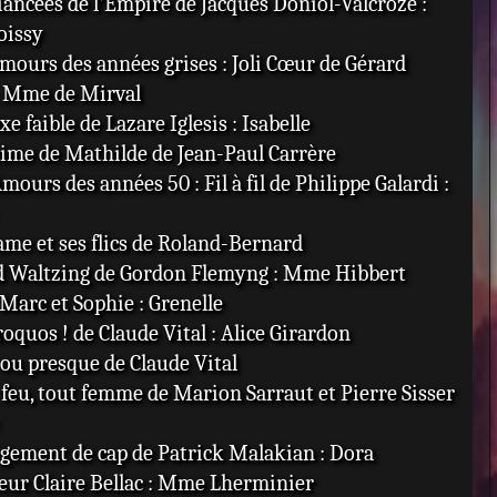
Fiancées de l'Empire de Jacques Doniol-Valcroze :
oissy
Amours des années grises : Joli Cœur de Gérard
: Mme de Mirval
xe faible de Lazare Iglesis : Isabelle
rime de Mathilde de Jean-Paul Carrère
Amours des années 50 : Fil à fil de Philippe Galardi :
me et ses flics de Roland-Bernard
ud Waltzing de Gordon Flemyng : Mme Hibbert
 Marc et Sophie : Grenelle
roquos ! de Claude Vital : Alice Girardon
 ou presque de Claude Vital
 feu, tout femme de Marion Sarraut et Pierre Sisser
ngement de cap de Patrick Malakian : Dora
teur Claire Bellac : Mme Lherminier