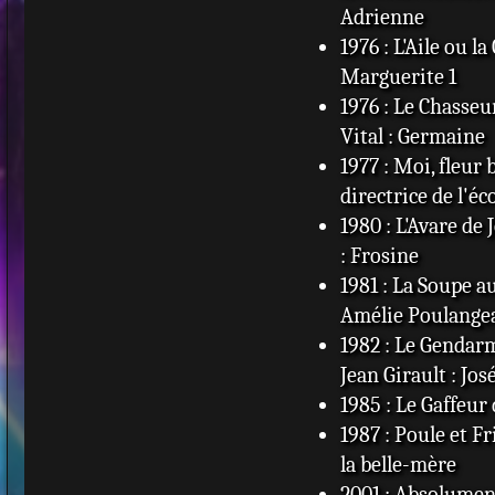
Adrienne
1976 : L'Aile ou la
Marguerite 1
1976 : Le Chasse
Vital : Germaine
1977 : Moi, fleur 
directrice de l'éc
1980 : L'Avare de 
: Frosine
1981 : La Soupe a
Amélie Poulange
1982 : Le Gendar
Jean Girault : Jo
1985 : Le Gaffeur
1987 : Poule et Fr
la belle-mère
2001 : Absolument