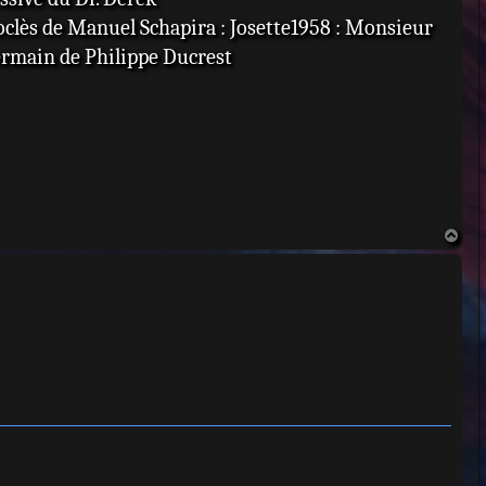
oclès de Manuel Schapira : Josette1958 : Monsieur
ermain de Philippe Ducrest
H
a
u
t