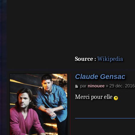
Source :
Wikipedia
Claude Gensac
M
par
ninouee
»
29 déc. 2016
e
Merci pour elle
s
s
a
g
e