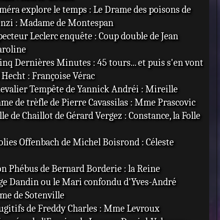
améra explore le temps : Le Drame des poisons de
renzi : Madame de Montespan
specteur Leclerc enquête : Coup double de Jean
aroline
Cinq Dernières Minutes : 45 tours... et puis s'en vont
 Hecht : Françoise Vérac
hevalier Tempête de Yannick Andréi : Mireille
ame de trèfle de Pierre Cavassilas : Mme Prascovic
lle de Chaillot de Gérard Vergez : Constance, la Folle
Folies Offenbach de Michel Boisrond : Céleste
on Phébus de Bernard Borderie : la Reine
rge Dandin ou le Mari confondu d'Yves-André
me de Sotenville
Fugitifs de Freddy Charles : Mme Levroux