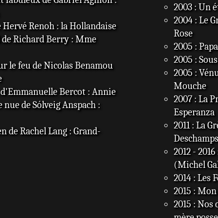
2003 : Un é
2004 : Le G
e Hervé Renoh : la Hollandaise
Rose
l de Richard Berry : Mme
2005 : Pap
2005 : Sous 
 sur le feu de Nicolas Benamou
2005 : Vénu
e
Mouche
va d'Emmanuelle Bercot : Annie
2007 : La P
 nue de Sólveig Anspach :
Esperanza
2011 : La 
n de Rachel Lang : Grand-
Deschamp
2012 - 2016
(Michel Ga
2014 : Les 
2015 : Mon 
2015 : Nos 
mère posse